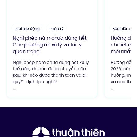
Luật lao động
Pháp Lý
Bảo hiểm xã 
Nghỉ phép năm chưa dùng hết:
Hướng dẫn 
Các phương án xử lý và lưu ý
chi tiết dễ
quan trọng
mới nhất
Nghỉ phép năm chưa dùng hết xử lý
Hướng dẫn c
thế nào, khi nào được chuyển năm
2026: công t
sau, khi nào được thanh toán và ai
hưởng, mức
quyết định lịch nghỉ?
và các thay 
...
...