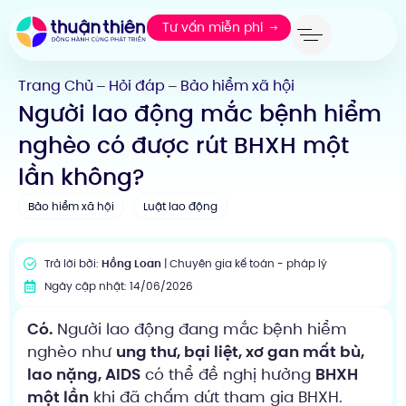
Tư vấn miễn phí
Trang Chủ
Hỏi đáp
Bảo hiểm xã hội
—
—
Người lao động mắc bệnh hiểm
nghèo có được rút BHXH một
lần không?
Bảo hiểm xã hội
Luật lao động
Trả lời bởi:
Hồng Loan
| Chuyên gia kế toán - pháp lý
Ngày cập nhật: 14/06/2026
Có.
Người lao động đang mắc bệnh hiểm
nghèo như
ung thư, bại liệt, xơ gan mất bù,
lao nặng, AIDS
có thể đề nghị hưởng
BHXH
một lần
khi đã chấm dứt tham gia BHXH.