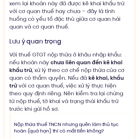
xem lại khoản này đã được kê khai khấu trừ
với cơ quan thuế hay chưa – đây là tình
huống có yếu tố đặc thù giữa cơ quan hải
quan và cơ quan thuế.
Lưu ý quan trọng
Với thuế GTGT nộp thừa ở khâu nhập khẩu:
nếu khoản này
chưa liên quan đến kê khai
khấu trừ
, xử lý theo cơ chế nộp thừa của cơ
quan có thẩm quyền. Nếu đã
kê khai, khấu
trừ
với cơ quan thuế, việc xử lý thực hiện
theo quy định riêng. Nên kiểm tra lại chứng
từ nộp thuế, tờ khai và trạng thái khấu trừ
trước khi gửi hồ sơ.
Nộp thừa thuế TNCN nhưng quên làm thủ tục
hoàn (quá hạn) thì có mất tiền không?