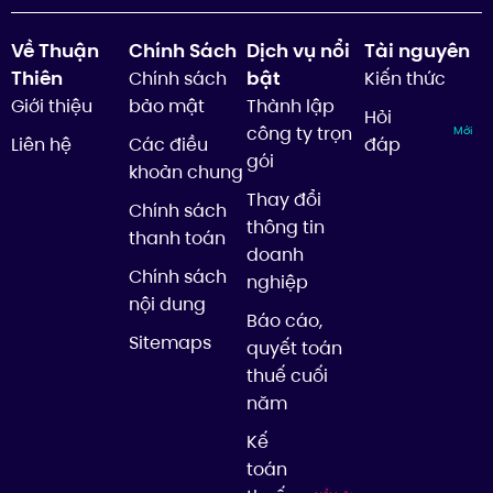
Về Thuận
Chính Sách
Dịch vụ nổi
Tài nguyên
Thiên
bật
Chính sách
Kiến thức
Giới thiệu
bảo mật
Thành lập
Hỏi
công ty trọn
Mới
Liên hệ
Các điều
đáp
gói
khoản chung
Thay đổi
Chính sách
thông tin
thanh toán
doanh
Chính sách
nghiệp
nội dung
Báo cáo,
Sitemaps
quyết toán
thuế cuối
năm
Kế
toán