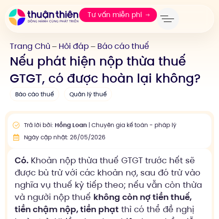
Tư vấn miễn phí
Trang Chủ
Hỏi đáp
Báo cáo thuế
—
—
Nếu phát hiện nộp thừa thuế
GTGT, có được hoàn lại không?
Báo cáo thuế
Quản lý thuế
Trả lời bởi:
Hồng Loan
| Chuyên gia kế toán - pháp lý
Ngày cập nhật: 26/05/2026
Có.
Khoản nộp thừa thuế GTGT trước hết sẽ
được bù trừ với các khoản nợ, sau đó trừ vào
nghĩa vụ thuế kỳ tiếp theo; nếu vẫn còn thừa
và người nộp thuế
không còn nợ tiền thuế,
tiền chậm nộp, tiền phạt
thì có thể đề nghị