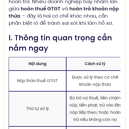
hoàn trả. Nhiều doanh nghiệp hay nhầm lẫn
giữa
hoàn thuế GTGT
và
hoàn trả khoản nộp
thừa
– đây là hai cơ chế khác nhau, cần
phân biệt rõ để tránh sai sót khi làm hồ sơ.
I. Thông tin quan trọng cần
nắm ngay
Nội dung
Cách xử lý
Được xử lý theo cơ chế
Nộp thừa thuế GTGT
khoản nộp thừa
Bù trừ nợ thuế, tiền chậm
nộp, tiền phạt; trừ vào lần
Thứ tự xử lý
nộp tiếp theo; hoặc hoàn
trả nếu không còn nợ