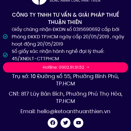
CÔNG TY TNHH TƯ VẤN & GIẢI PHÁP THUẾ
THUẬN THIÊN
Giấy chứng nhận ĐKDN số 0315690692 cấp bởi
Phòng ĐKKD TP.HCM ngày cấp 20/05/2019 , ngày
hoạt động 20/05/2019
Số giấy xác nhận hành nghề đại lý thuế:
45/XNĐLT-CTTPHCM
Hotline: 0902.91.91.52
Trụ sở: 10 Đường số 55, Phường Bình Phú,
TP.HCM
CN1: 817 Lũy Bán Bích, Phường Phú Thọ Hòa,
TP.HCM
Email:
hello@ketoanthuanthien.vn