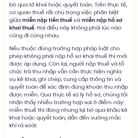
bỏ qua tờ khai hoặc quyết toán. Trên thực tế,
cơ quan thuế rất chú trọng việc phân biệt
giữa
miễn nộp tiền thuế
và
miễn nộp hồ sơ
khai thuế
. Hai điều này không phải lúc nào
cũng đi cùng nhau.
Nếu thuộc đúng trường hợp pháp luật cho
phép không phải nộp hồ sơ khai thuế thì mới
được áp dụng. Còn lại, người nộp thuế và tổ
chức trả thu nhập vẫn cần thực hiện nghĩa
vụ kê khai, ghi chép, cung cấp thông tin và
quyết toán để xác định đúng khoản thu nhập
được miễn. Qua thực tế xử lý hồ sơ, chúng tôi
nhận thấy nhiều trường hợp sai ở điểm này:
miễn thuế thì đúng nhưng lại bỏ qua khâu kê
khai hoặc quyết toán, dẫn đến vướng mắc
khi rà soát.