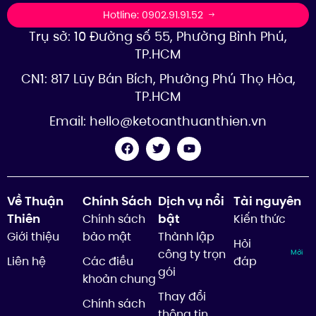
Hotline: 0902.91.91.52
Trụ sở: 10 Đường số 55, Phường Bình Phú,
TP.HCM
CN1: 817 Lũy Bán Bích, Phường Phú Thọ Hòa,
TP.HCM
Email:
hello@ketoanthuanthien.vn
Về Thuận
Chính Sách
Dịch vụ nổi
Tài nguyên
Thiên
bật
Chính sách
Kiến thức
Giới thiệu
bảo mật
Thành lập
Hỏi
công ty trọn
Mới
Liên hệ
Các điều
đáp
gói
khoản chung
Thay đổi
Chính sách
thông tin