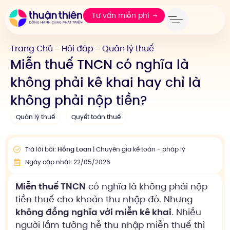
Tư vấn miễn phí
Trang Chủ
Hỏi đáp
Quản lý thuế
—
—
Miễn thuế TNCN có nghĩa là
không phải kê khai hay chỉ là
không phải nộp tiền?
Quản lý thuế
Quyết toán thuế
Trả lời bởi:
Hồng Loan
| Chuyên gia kế toán - pháp lý
Ngày cập nhật: 22/05/2026
Miễn thuế TNCN
có nghĩa là không phải nộp
tiền thuế cho khoản thu nhập đó. Nhưng
không đồng nghĩa với miễn kê khai
. Nhiều
người lầm tưởng hễ thu nhập miễn thuế thì