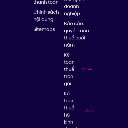
thanh toán
doanh
Chính sách
nghiệp
nội dung
Báo cáo,
Sitemaps
quyết toán
thuế cuối
năm
Kế
toán
thuế
Nổi bật
trọn
gói
Kế
toán
thuế
Nổi bật
hộ
kinh