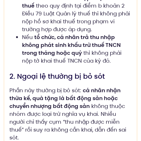
thuế
theo quy định tại điểm b khoản 2
Điều 79 Luật Quản lý thuế thì không phải
nộp hồ sơ khai thuế trong phạm vi
trường hợp được áp dụng.
Nếu
tổ chức, cá nhân trả thu nhập
không phát sinh khấu trừ thuế TNCN
trong tháng hoặc quý
thì không phải
nộp tờ khai thuế TNCN của kỳ đó.
2. Ngoại lệ thường bị bỏ sót
Phần này thường bị bỏ sót:
cá nhân nhận
thừa kế, quà tặng là bất động sản hoặc
chuyển nhượng bất động sản
không thuộc
nhóm được loại trừ nghĩa vụ khai. Nhiều
người chỉ thấy cụm “thu nhập được miễn
thuế” rồi suy ra không cần khai, dẫn đến sai
sót.