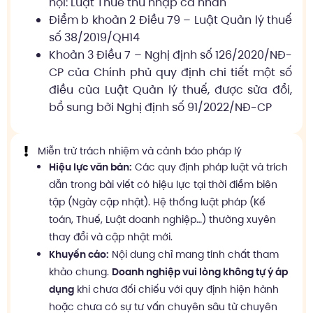
hội: Luật Thuế thu nhập cá nhân
Điểm b khoản 2 Điều 79 – Luật Quản lý thuế
số 38/2019/QH14
Khoản 3 Điều 7 – Nghị định số 126/2020/NĐ-
CP của Chính phủ quy định chi tiết một số
điều của Luật Quản lý thuế, được sửa đổi,
bổ sung bởi Nghị định số 91/2022/NĐ-CP
Miễn trừ trách nhiệm và cảnh báo pháp lý
Hiệu lực văn bản:
Các quy định pháp luật và trích
dẫn trong bài viết có hiệu lực tại thời điểm biên
tập (Ngày cập nhật). Hệ thống luật pháp (Kế
toán, Thuế, Luật doanh nghiệp…) thường xuyên
thay đổi và cập nhật mới.
Khuyến cáo:
Nội dung chỉ mang tính chất tham
khảo chung.
Doanh nghiệp vui lòng không tự ý áp
dụng
khi chưa đối chiếu với quy định hiện hành
hoặc chưa có sự tư vấn chuyên sâu từ chuyên