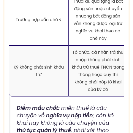
Thừa kế, quà tặng là bất
động sản hoặc chuyển
nhượng bất động sản
Trường hợp cần chú ý
vẫn không được loại trừ
nghĩa vụ khai theo cơ
chế này
Tổ chức, cá nhân trả thu
nhập không phát sinh
Kỳ không phát sinh khấu
khấu trừ thuế TNCN trong
trừ
tháng hoặc quý thì
không phải nộp tờ khai
của kỳ đó
Điểm mấu chốt:
miễn thuế là câu
chuyện về
nghĩa vụ nộp tiền
; còn kê
khai hay không là câu chuyện của
thủ tục quản lý thuế
, phải xét theo