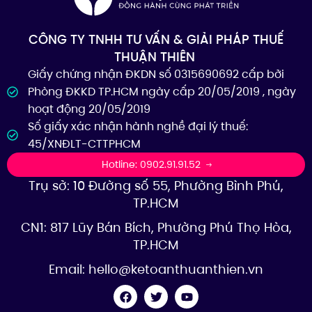
CÔNG TY TNHH TƯ VẤN & GIẢI PHÁP THUẾ
THUẬN THIÊN
Giấy chứng nhận ĐKDN số 0315690692 cấp bởi
Phòng ĐKKD TP.HCM ngày cấp 20/05/2019 , ngày
hoạt động 20/05/2019
Số giấy xác nhận hành nghề đại lý thuế:
45/XNĐLT-CTTPHCM
Hotline: 0902.91.91.52
Trụ sở: 10 Đường số 55, Phường Bình Phú,
TP.HCM
CN1: 817 Lũy Bán Bích, Phường Phú Thọ Hòa,
TP.HCM
Email:
hello@ketoanthuanthien.vn