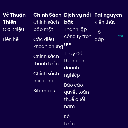
Về Thuận
Chính Sách
Dịch vụ nổi
Tài nguyên
Thiên
bật
Chính sách
Kiến thức
Giới thiệu
bảo mật
Thành lập
Hỏi
công ty trọn
Mới
Liên hệ
Các điều
đáp
gói
khoản chung
Thay đổi
Chính sách
thông tin
thanh toán
doanh
Chính sách
nghiệp
nội dung
Báo cáo,
Sitemaps
quyết toán
thuế cuối
năm
Kế
toán