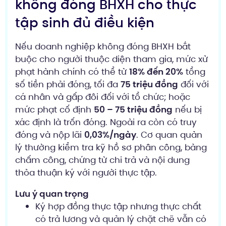
không đóng BHXH cho thực
tập sinh đủ điều kiện
Nếu doanh nghiệp không đóng BHXH bắt
buộc cho người thuộc diện tham gia, mức xử
phạt hành chính có thể từ
18% đến 20%
tổng
số tiền phải đóng, tối đa
75 triệu đồng
đối với
cá nhân và gấp đôi đối với tổ chức; hoặc
mức phạt cố định
50 – 75 triệu đồng
nếu bị
xác định là trốn đóng. Ngoài ra còn có truy
đóng và nộp lãi
0,03%/ngày
. Cơ quan quản
lý thường kiểm tra kỹ hồ sơ phân công, bảng
chấm công, chứng từ chi trả và nội dung
thỏa thuận ký với người thực tập.
Lưu ý quan trọng
Ký hợp đồng thực tập nhưng thực chất
có trả lương và quản lý chặt chẽ vẫn có