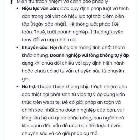
Miễn trừ trách nhiệm và cảnh báo pháp lý
Hiệu lực văn bản:
Các quy định pháp luật và trích
dẫn trong bài viết có hiệu lực tại thời điểm biên
tập (Ngày cập nhật). Hệ thống luật pháp (Kế
toán, Thuế, Luật doanh nghiệp…) thường xuyên
thay đổi và cập nhật mới.
Khuyến cáo:
Nội dung chỉ mang tính chất tham
khảo chung.
Doanh nghiệp vui lòng không tự ý áp
dụng
khi chưa đối chiếu với quy định hiện hành
hoặc chưa có sự tư vấn chuyên sâu từ chuyên
gia.
Hỗ trợ:
Thuận Thiên không chịu trách nhiệm cho
các thiệt hại phát sinh từ việc tự ý áp dụng kiến
thức trên website. Để có giải pháp an toàn và
chính xác nhất cho doanh nghiệp của bạn, vui
lòng liên hệ cơ quan chức năng, ban ngành có
liên quan đến vấn đề của bạn để được tư vấn
chuyên sâu và có giải pháp cụ thể.