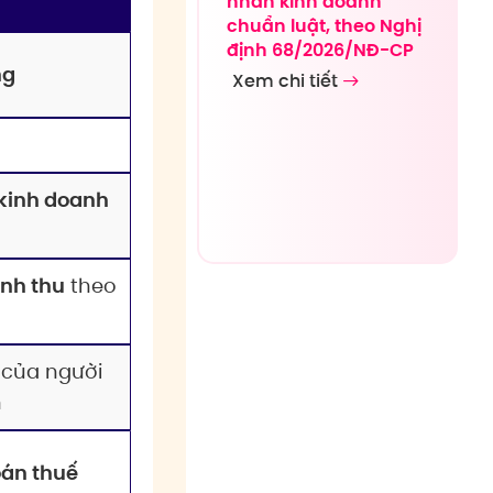
nhân kinh doanh
chuẩn luật, theo Nghị
định 68/2026/NĐ-CP
ng
Xem chi tiết
 kinh doanh
nh thu
theo
 của người
n
án thuế