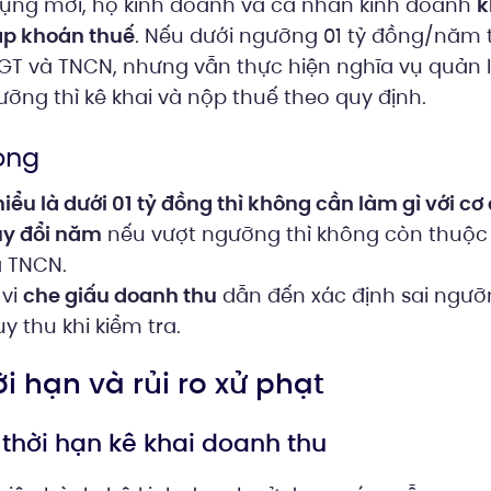
dụng mới, hộ kinh doanh và cá nhân kinh doanh
k
p khoán thuế
. Nếu dưới ngưỡng 01 tỷ đồng/năm 
GT và TNCN, nhưng vẫn thực hiện nghĩa vụ quản 
ỡng thì kê khai và nộp thuế theo quy định.
ọng
ểu là dưới 01 tỷ đồng thì không cần làm gì với cơ
uy đổi năm
nếu vượt ngưỡng thì không còn thuộc
à TNCN.
 vi
che giấu doanh thu
dẫn đến xác định sai ngưỡn
uy thu khi kiểm tra.
ời hạn và rủi ro xử phạt
 thời hạn kê khai doanh thu