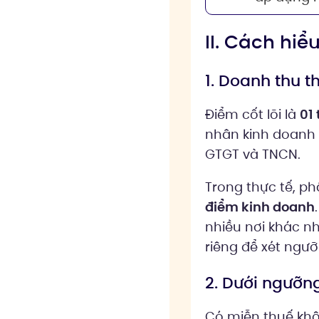
II. Cách hi
1. Doanh thu 
Điểm cốt lõi là
01
nhân kinh doanh
GTGT và TNCN.
Trong thực tế, ph
điểm kinh doanh
nhiều nơi khác n
riêng để xét ngưỡ
2. Dưới ngưỡn
Có miễn thuế khô