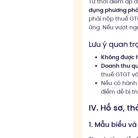
Từ thời điểm áp 
dụng phương phá
phải nộp thuế GT
ứng. Nếu vượt ngư
Lưu ý quan tr
Không được hi
Doanh thu q
thuế GTGT v
Nếu có hành
điểm dễ bị tr
IV. Hồ sơ, th
1. Mẫu biểu và