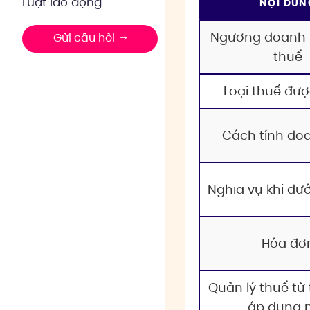
Luật lao động
NỘI DUN
Ngưỡng doanh 
Gửi câu hỏi
thuế
Loại thuế đư
Cách tính do
Nghĩa vụ khi dư
Hóa đơ
Quản lý thuế từ
áp dụng 