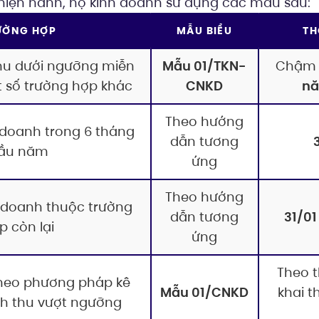
iện hành, hộ kinh doanh sử dụng các mẫu sau:
ƯỜNG HỢP
MẪU BIỂU
TH
hu dưới ngưỡng miễn
Mẫu 01/TKN-
Chậm 
 số trường hợp khác
CNKD
nă
Theo hướng
 doanh trong 6 tháng
dẫn tương
ầu năm
ứng
Theo hướng
h doanh thuộc trường
dẫn tương
31/0
p còn lại
ứng
Theo t
theo phương pháp kê
Mẫu 01/CNKD
khai 
nh thu vượt ngưỡng