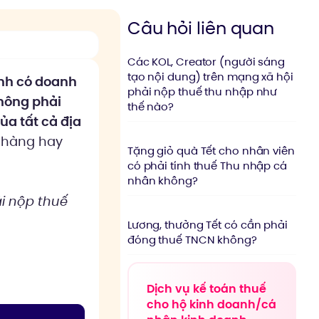
Câu hỏi liên quan
Các KOL, Creator (người sáng
tạo nội dung) trên mạng xã hội
anh có doanh
phải nộp thuế thu nhập như
hông phải
thế nào?
ủa tất cả địa
a hàng hay
Tặng giỏ quà Tết cho nhân viên
có phải tính thuế Thu nhập cá
nhân không?
i nộp thuế
Lương, thưởng Tết có cần phải
đóng thuế TNCN không?
Dịch vụ kế toán thuế
cho hộ kinh doanh/cá