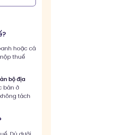
ế?
oanh hoặc cá
 nộp thuế
àn bộ địa
c bán ở
 không tách
?
uế. Dù dưới