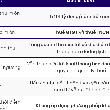
G
MỨC ÁP DỤNG
thu miễn
Từ
01 tỷ đồng/năm trở xuố
ợc miễn
Thuế GTGT
và
thuế TNCN
Tổng doanh thu của tất cả địa điểm
anh thu
trong năm dương lịch
Vẫn thực hiện
kê khai/thông báo doa
ới ngưỡng
quy định quản lý thuế
Nếu có nhu cầu hoặc theo yêu cầu
n
mua thì vẫn xuất hóa đơ
 thời điểm
Không áp dụng phương pháp kho
mới