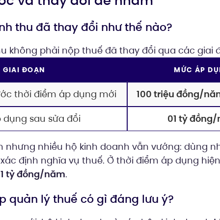
mốc và thay đổi dễ nhầm
nh thu đã thay đổi như thế nào?
 không phải nộp thuế đã thay đổi qua các giai 
GIAI ĐOẠN
MỨC ÁP D
ước thời điểm áp dụng mới
100 triệu đồng/nă
 dụng sau sửa đổi
01 tỷ đồng
iản nhưng nhiều hộ kinh doanh vẫn vướng: dùng
tự xác định nghĩa vụ thuế. Ở thời điểm áp dụng hi
1 tỷ đồng/năm
.
 quản lý thuế có gì đáng lưu ý?