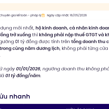
Chuyên gia kế toán - pháp lý
Ngày cập nhật: 16/05/2026
dụng mới nhất,
hộ kinh doanh, cá nhân kinh do
đồng trở xuống
thì
không phải nộp thuế GTGT và k
Ngưỡng 01 tỷ đồng được tính trên
tổng doanh thu c
trong cùng năm dương lịch
, không phải từng cử
.
từ ngày
01/01/2026
, ngưỡng doanh thu không phả
là
01 tỷ đồng/năm
.
 cứu nhanh