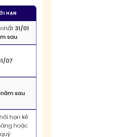
ỜI HẠN
nhất
31/01
m sau
31/07
1 năm sau
hời hạn kê
tháng hoặc
quý