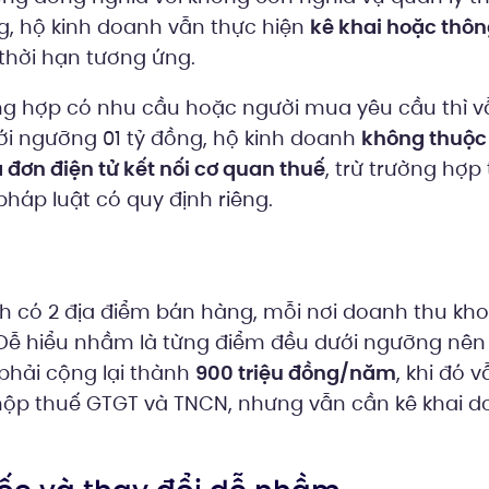
g, hộ kinh doanh vẫn thực hiện
kê khai hoặc thô
hời hạn tương ứng.
ng hợp có nhu cầu hoặc người mua yêu cầu thì v
ới ngưỡng 01 tỷ đồng, hộ kinh doanh
không thuộc 
đơn điện tử kết nối cơ quan thuế
, trừ trường hợp
háp luật có quy định riêng.
h có 2 địa điểm bán hàng, mỗi nơi doanh thu kh
Dễ hiểu nhầm là từng điểm đều dưới ngưỡng nên
phải cộng lại thành
900 triệu đồng/năm
, khi đó 
nộp thuế GTGT và TNCN, nhưng vẫn cần kê khai d