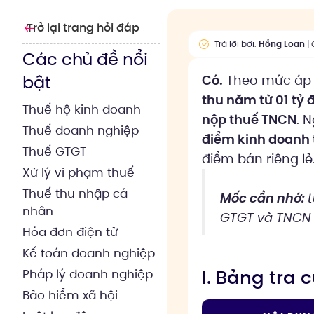
Trở lại trang hỏi đáp
Trả lời bởi:
Hồng Loan
| 
Các chủ đề nổi
bật
Có.
Theo mức áp 
thu năm từ 01 tỷ 
Thuế hộ kinh doanh
nộp thuế TNCN
. 
Thuế doanh nghiệp
điểm kinh doanh 
Thuế GTGT
điểm bán riêng lẻ
Xử lý vi phạm thuế
Thuế thu nhập cá
Mốc cần nhớ:
nhân
GTGT và TNCN 
Hóa đơn điện tử
Kế toán doanh nghiệp
I. Bảng tra
Pháp lý doanh nghiệp
Bảo hiểm xã hội