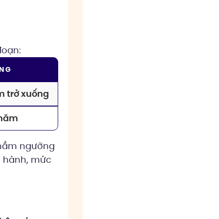
đoạn:
ỤNG
m trở xuống
/năm
 nhầm ngưỡng
ện hành, mức