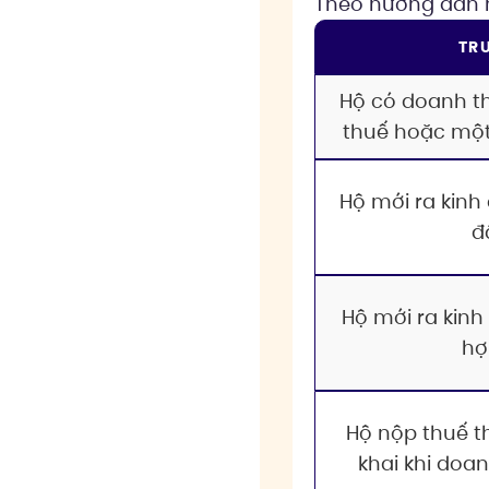
Theo hướng dẫn h
TR
Hộ có doanh t
thuế hoặc một
Hộ mới ra kinh
đ
Hộ mới ra kin
hợ
Hộ nộp thuế 
khai khi doa