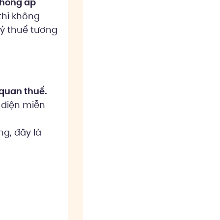
hông áp
thì không
lý thuế tương
 quan thuế.
 diện miễn
g, đây là