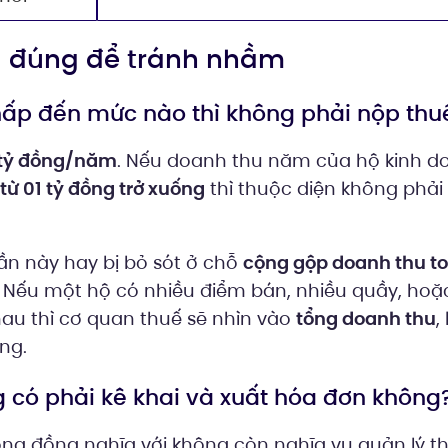
ểu đúng để tránh nhầm
thấp đến mức nào thì không phải nộp thu
 tỷ đồng/năm
. Nếu doanh thu năm của hộ kinh d
từ 01 tỷ đồng trở xuống
thì thuộc diện không phải
ần này hay bị bỏ sót ở chỗ
cộng gộp doanh thu to
. Nếu một hộ có nhiều điểm bán, nhiều quầy, hoặ
hau thì cơ quan thuế sẽ nhìn vào
tổng doanh thu
,
ng.
g có phải kê khai và xuất hóa đơn không
ng đồng nghĩa với không còn nghĩa vụ quản lý th