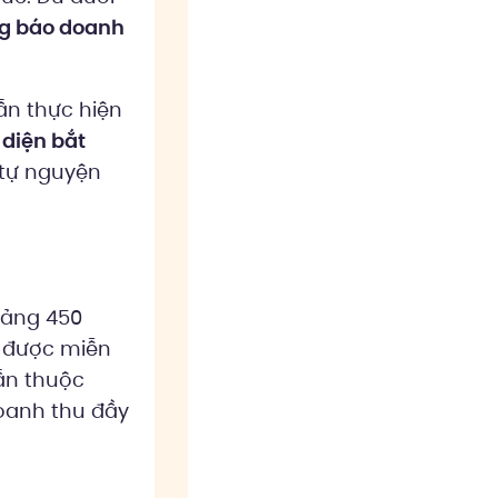
ng báo doanh
ẫn thực hiện
diện bắt
 tự nguyện
oảng 450
 được miễn
vẫn thuộc
oanh thu đầy