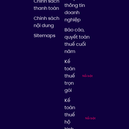
Chính sách
thông tin
thanh toán
doanh
Chính sách
nghiệp
nội dung
Báo cáo,
Sitemaps
quyết toán
thuế cuối
năm
Kế
toán
thuế
Nổi bật
trọn
gói
Kế
toán
thuế
Nổi bật
hộ