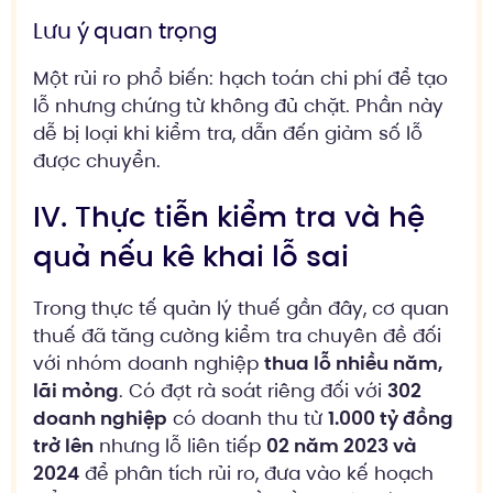
Lưu ý quan trọng
Một rủi ro phổ biến: hạch toán chi phí để tạo
lỗ nhưng chứng từ không đủ chặt. Phần này
dễ bị loại khi kiểm tra, dẫn đến giảm số lỗ
được chuyển.
IV. Thực tiễn kiểm tra và hệ
quả nếu kê khai lỗ sai
Trong thực tế quản lý thuế gần đây, cơ quan
thuế đã tăng cường kiểm tra chuyên đề đối
với nhóm doanh nghiệp
thua lỗ nhiều năm,
lãi mỏng
. Có đợt rà soát riêng đối với
302
doanh nghiệp
có doanh thu từ
1.000 tỷ đồng
trở lên
nhưng lỗ liên tiếp
02 năm 2023 và
2024
để phân tích rủi ro, đưa vào kế hoạch