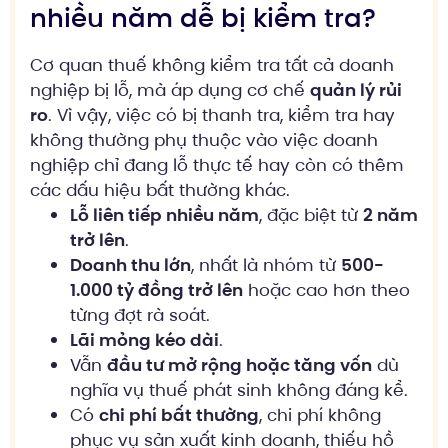
nhiều năm dễ bị kiểm tra?
Cơ quan thuế không kiểm tra tất cả doanh
nghiệp bị lỗ, mà áp dụng cơ chế
quản lý rủi
ro
. Vì vậy, việc có bị thanh tra, kiểm tra hay
không thường phụ thuộc vào việc doanh
nghiệp chỉ đang lỗ thực tế hay còn có thêm
các dấu hiệu bất thường khác.
Lỗ liên tiếp nhiều năm
, đặc biệt từ
2 năm
trở lên
.
Doanh thu lớn
, nhất là nhóm từ
500-
1.000 tỷ đồng trở lên
hoặc cao hơn theo
từng đợt rà soát.
Lãi mỏng kéo dài
.
Vẫn
đầu tư mở rộng hoặc tăng vốn
dù
nghĩa vụ thuế phát sinh không đáng kể.
Có
chi phí bất thường
, chi phí không
phục vụ sản xuất kinh doanh, thiếu hồ