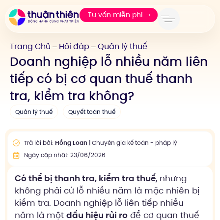
Tư vấn miễn phí
Trang Chủ
Hỏi đáp
Quản lý thuế
—
—
Doanh nghiệp lỗ nhiều năm liên
tiếp có bị cơ quan thuế thanh
tra, kiểm tra không?
Quản lý thuế
Quyết toán thuế
Trả lời bởi:
Hồng Loan
| Chuyên gia kế toán - pháp lý
Ngày cập nhật: 23/06/2026
Có thể bị thanh tra, kiểm tra thuế
, nhưng
không phải cứ lỗ nhiều năm là mặc nhiên bị
kiểm tra. Doanh nghiệp lỗ liên tiếp nhiều
năm là một
dấu hiệu rủi ro
để cơ quan thuế