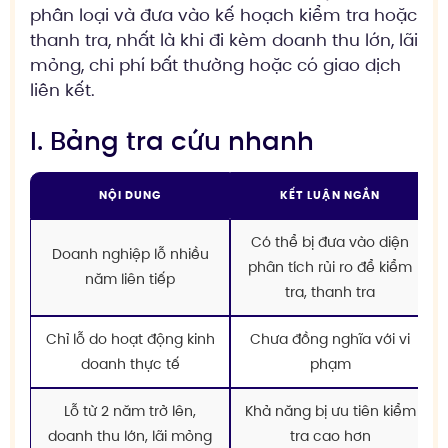
phân loại và đưa vào kế hoạch kiểm tra hoặc
thanh tra, nhất là khi đi kèm doanh thu lớn, lãi
mỏng, chi phí bất thường hoặc có giao dịch
liên kết.
I. Bảng tra cứu nhanh
NỘI DUNG
KẾT LUẬN NGẮN
Có thể bị đưa vào diện
Doanh nghiệp lỗ nhiều
phân tích rủi ro để kiểm
năm liên tiếp
tra, thanh tra
Chỉ lỗ do hoạt động kinh
Chưa đồng nghĩa với vi
doanh thực tế
phạm
Lỗ từ 2 năm trở lên,
Khả năng bị ưu tiên kiểm
doanh thu lớn, lãi mỏng
tra cao hơn