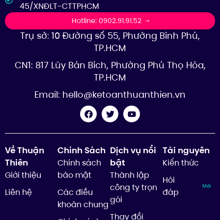
45/XNĐLT-CTTPHCM
Hotline: 0902.91.91.52
Trụ sở: 10 Đường số 55, Phường Bình Phú,
TP.HCM
CN1: 817 Lũy Bán Bích, Phường Phú Thọ Hòa,
TP.HCM
Email:
hello@ketoanthuanthien.vn
Về Thuận
Chính Sách
Dịch vụ nổi
Tài nguyên
Thiên
bật
Chính sách
Kiến thức
Giới thiệu
bảo mật
Thành lập
Hỏi
công ty trọn
Mới
Liên hệ
Các điều
đáp
gói
khoản chung
Thay đổi