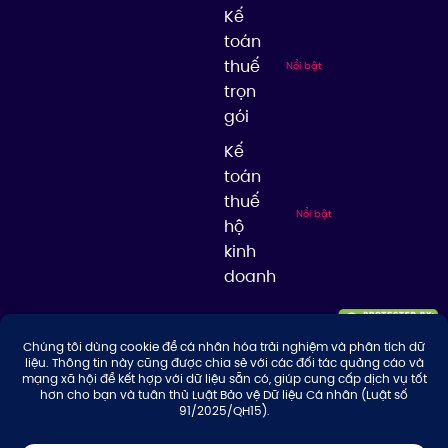
Kế
toán
thuế
Nổi bật
trọn
gói
Kế
toán
thuế
Nổi bật
hộ
kinh
doanh
© 2026 Công ty TNHH Tư Vấn & Giải Pháp Thuế Thuận Thiên, giữ bản
quyền nội dung trên website này.