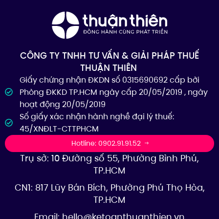
CÔNG TY TNHH TƯ VẤN & GIẢI PHÁP THUẾ
THUẬN THIÊN
Giấy chứng nhận ĐKDN số 0315690692 cấp bởi
Phòng ĐKKD TP.HCM ngày cấp 20/05/2019 , ngày
hoạt động 20/05/2019
Số giấy xác nhận hành nghề đại lý thuế:
45/XNĐLT-CTTPHCM
Hotline: 0902.91.91.52
Trụ sở: 10 Đường số 55, Phường Bình Phú,
TP.HCM
CN1: 817 Lũy Bán Bích, Phường Phú Thọ Hòa,
TP.HCM
Email:
hello@ketoanthuanthien.vn