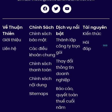
Về Thuận
Chính Sách
Dịch vụ nổi
Tài nguyên
Thiên
bật
Chính sách
Kiến thức
Giới thiệu
bảo mật
Thành lập
Hỏi
công ty trọn
Mới
Liên hệ
Các điều
đáp
gói
khoản chung
Thay đổi
Chính sách
thông tin
thanh toán
doanh
Chính sách
nghiệp
nội dung
Báo cáo,
Sitemaps
quyết toán
thuế cuối
năm