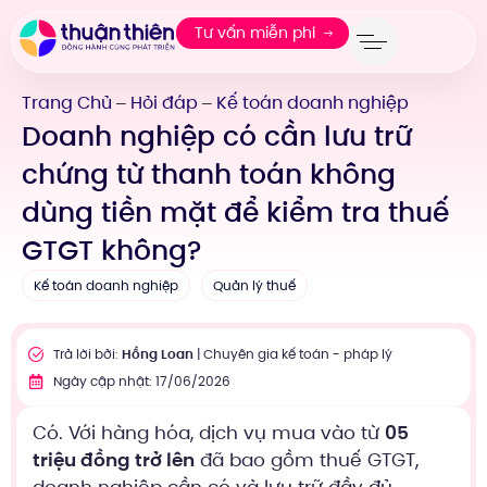
Tư vấn miễn phí
Trang Chủ
Hỏi đáp
Kế toán doanh nghiệp
—
—
Doanh nghiệp có cần lưu trữ
chứng từ thanh toán không
dùng tiền mặt để kiểm tra thuế
GTGT không?
Kế toán doanh nghiệp
Quản lý thuế
Trả lời bởi:
Hồng Loan
| Chuyên gia kế toán - pháp lý
Ngày cập nhật: 17/06/2026
Có. Với hàng hóa, dịch vụ mua vào từ
05
triệu đồng trở lên
đã bao gồm thuế GTGT,