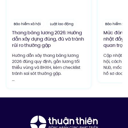
Bảo hiểm xã hội
Luật lao động
Bảo hiểm xã 
Thang bảng lương 2026: Hướng
Mức đóng b
dẫn xây dựng đúng, đủ và tránh
nhật đầy đủ
rủi ro thường gặp
quan trọn
Hướng dẫn xây thang bảng lương
Cập nhật m
2026 đúng quy định, gắn lương tối
hội, cách tí
thiểu vùng và BHXH, kèm checklist
NLĐ, mốc áp
tránh sai sót thường gặp.
hồ sơ doanh 
...