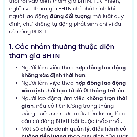
thời rơi vào diện tham gia BHTN. Tuy nhiên,
nghĩa vụ tham gia BHTN chỉ phát sinh khi
người lao động
đúng đối tượng
mà luật quy
định, chứ không tự động phát sinh chỉ vì đã
có đóng BHXH.
1. Các nhóm thường thuộc diện
tham gia BHTN
Người làm việc theo
hợp đồng lao động
không xác định thời hạn
.
Người làm việc theo
hợp đồng lao động
xác định thời hạn từ đủ 01 tháng trở lên
.
Người lao động làm việc
không trọn thời
gian
, nếu có tiền lương trong tháng
bằng hoặc cao hơn mức tiền lương làm
căn cứ đóng BHXH bắt buộc thấp nhất.
Một số
chức danh quản lý, điều hành có
hưởng tiền lương
theo quy định của Luật