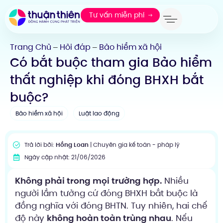
Tư vấn miễn phí
Trang Chủ
Hỏi đáp
Bảo hiểm xã hội
—
—
Có bắt buộc tham gia Bảo hiểm
thất nghiệp khi đóng BHXH bắt
buộc?
Bảo hiểm xã hội
Luật lao động
Trả lời bởi:
Hồng Loan
| Chuyên gia kế toán - pháp lý
Ngày cập nhật: 21/06/2026
Không phải trong mọi trường hợp.
Nhiều
người lầm tưởng cứ đóng BHXH bắt buộc là
đồng nghĩa với đóng BHTN. Tuy nhiên, hai chế
độ này
không hoàn toàn trùng nhau
. Nếu