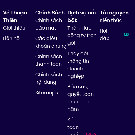
Về Thuận
Chính Sách
Dịch vụ nổi
Tài nguyên
Thiên
bật
Chính sách
Kiến thức
Giới thiệu
bảo mật
Thành lập
Hỏi
công ty trọn
Mới
Liên hệ
Các điều
đáp
gói
khoản chung
Thay đổi
Chính sách
thông tin
thanh toán
doanh
Chính sách
nghiệp
nội dung
Báo cáo,
Sitemaps
quyết toán
thuế cuối
năm
Kế
toán
thuế
Nổi bật