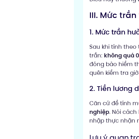
III. Mức trầ
1. Mức trần hư
Sau khi tính theo 
trần:
không quá 0
đóng bảo hiểm th
quên kiểm tra giới
2. Tiền lương 
Căn cứ để tính 
nghiệp
. Nói cách
nhập thực nhận n
Lưu ý quan tr