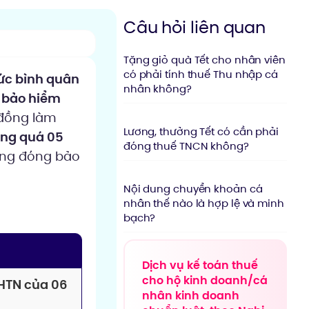
Câu hỏi liên quan
Tặng giỏ quà Tết cho nhân viên
có phải tính thuế Thu nhập cá
c bình quân
nhân không?
g bảo hiểm
 đồng làm
Lương, thưởng Tết có cần phải
ông quá 05
đóng thuế TNCN không?
ùng đóng bảo
Nội dung chuyển khoản cá
nhân thế nào là hợp lệ và minh
bạch?
Dịch vụ kế toán thuế
cho hộ kinh doanh/cá
HTN của 06
nhân kinh doanh