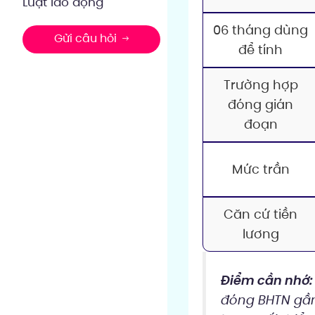
Luật lao động
06 tháng dùng
Gửi câu hỏi
để tính
Trường hợp
đóng gián
đoạn
Mức trần
Căn cứ tiền
lương
Điểm cần nhớ:
đóng BHTN gần 