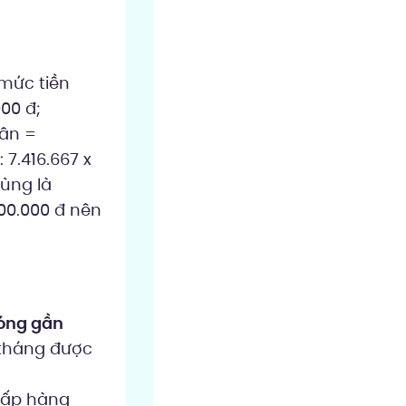
 mức tiền
000 đ;
uân =
 7.416.667 x
cùng là
000.000 đ nên
đóng gần
 tháng được
cấp hàng