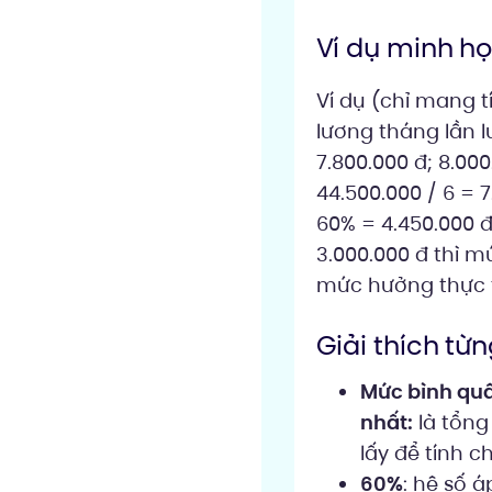
Ví dụ minh h
Ví dụ (chỉ mang 
lương tháng lần lư
7.800.000 đ; 8.00
44.500.000 / 6 = 
60% = 4.450.000 đ
3.000.000 đ thì mứ
mức hưởng thực tế
Giải thích từ
Mức bình quâ
nhất:
là tổng
lấy để tính c
60%
: hệ số 