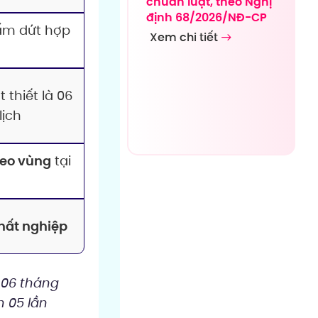
chuẩn luật, theo Nghị
định 68/2026/NĐ-CP
ấm dứt hợp
Xem chi tiết
 thiết là 06
lịch
heo vùng
tại
hất nghiệp
 06 tháng
 05 lần