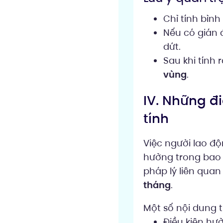
Chỉ tính bìn
Nếu có gián 
dứt.
Sau khi tính 
vùng
.
IV. Những đ
tính
Việc người lao đ
hưởng trong bao 
pháp lý liên qua
tháng
.
Một số nội dung 
Điều kiện hưở