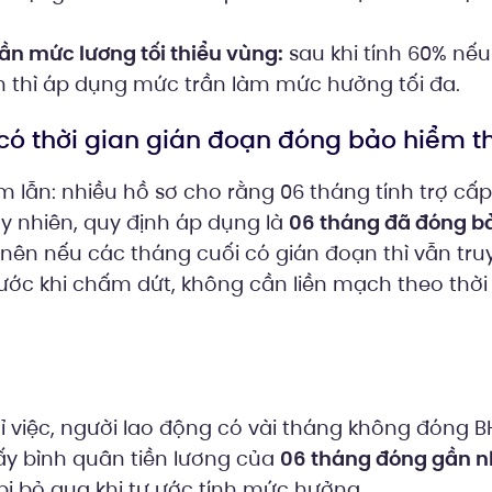
ần mức lương tối thiểu vùng:
sau khi tính 60% nếu
 thì áp dụng mức trần làm mức hưởng tối đa.
 có thời gian gián đoạn đóng bảo hiểm t
lẫn: nhiều hồ sơ cho rằng 06 tháng tính trợ cấp 
Tuy nhiên, quy định áp dụng là
06 tháng đã đóng b
 nên nếu các tháng cuối có gián đoạn thì vẫn truy
ước khi chấm dứt, không cần liền mạch theo thời
ỉ việc, người lao động có vài tháng không đóng BH
lấy bình quân tiền lương của
06 tháng đóng gần n
bị bỏ qua khi tự ước tính mức hưởng.