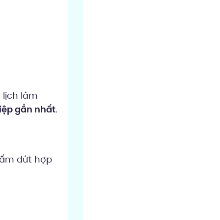
 lịch làm
iệp gần nhất
.
hấm dứt hợp