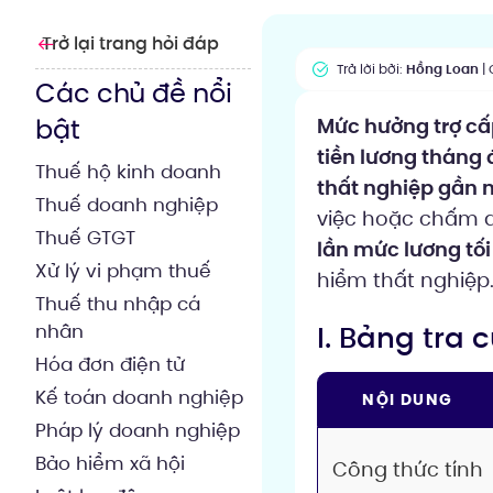
Trở lại trang hỏi đáp
Trả lời bởi:
Hồng Loan
| 
Các chủ đề nổi
bật
Mức hưởng trợ cấ
tiền lương tháng
Thuế hộ kinh doanh
thất nghiệp gần 
Thuế doanh nghiệp
việc hoặc chấm d
Thuế GTGT
lần mức lương tối
Xử lý vi phạm thuế
hiểm thất nghiệp
Thuế thu nhập cá
I. Bảng tra
nhân
Hóa đơn điện tử
Kế toán doanh nghiệp
NỘI DUNG
Pháp lý doanh nghiệp
Bảo hiểm xã hội
Công thức tính