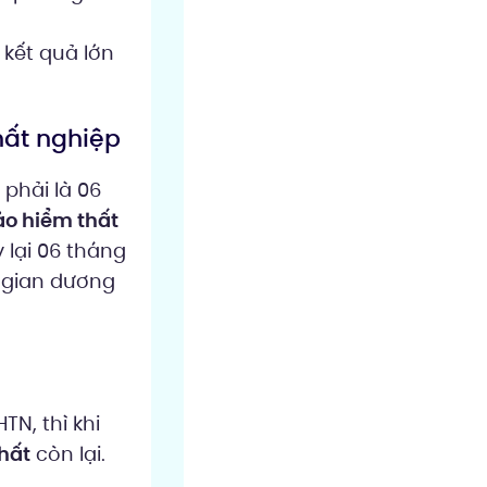
 kết quả lớn
hất nghiệp
phải là 06
ảo hiểm thất
 lại 06 tháng
 gian dương
TN, thì khi
hất
còn lại.