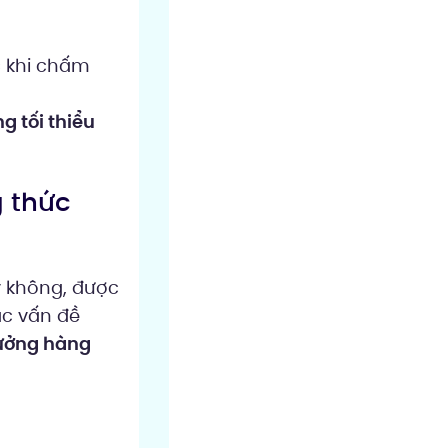
 khi chấm
g tối thiểu
g thức
y không, được
ác vấn đề
hưởng hàng