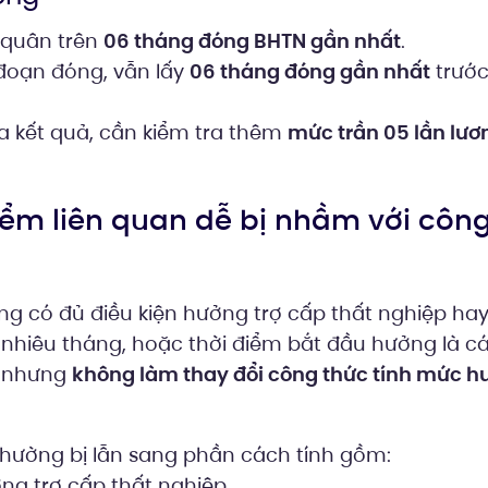
h quân trên
06 tháng đóng BHTN gần nhất
.
đoạn đóng, vẫn lấy
06 tháng đóng gần nhất
trước
ra kết quả, cần kiểm tra thêm
mức trần 05 lần lươn
iểm liên quan dễ bị nhầm với côn
ộng có đủ điều kiện hưởng trợ cấp thất nghiệp ha
nhiêu tháng, hoặc thời điểm bắt đầu hưởng là c
n nhưng
không làm thay đổi công thức tính mức 
thường bị lẫn sang phần cách tính gồm:
ng trợ cấp thất nghiệp.