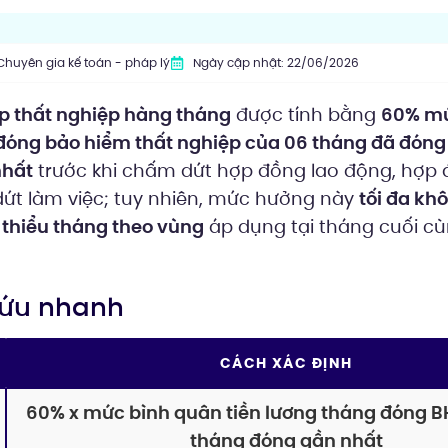
Chuyên gia kế toán - pháp lý
Ngày cập nhật: 22/06/2026
p thất nghiệp hàng tháng
được tính bằng
60% mứ
 đóng bảo hiểm thất nghiệp của 06 tháng đã đón
nhất
trước khi chấm dứt hợp đồng lao động, hợp
ứt làm việc; tuy nhiên, mức hưởng này
tối đa kh
 thiểu tháng theo vùng
áp dụng tại tháng cuối c
.
 cứu nhanh
CÁCH XÁC ĐỊNH
60% x mức bình quân tiền lương tháng đóng B
tháng đóng gần nhất