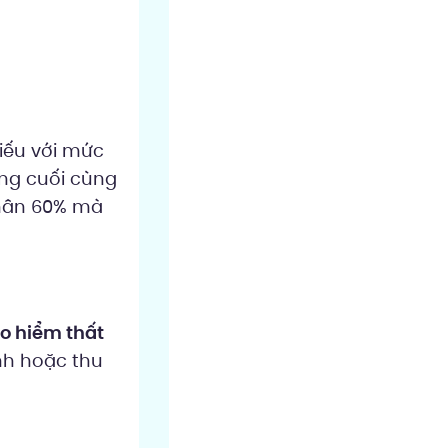
iếu với mức
áng cuối cùng
nhân 60% mà
o hiểm thất
nh hoặc thu