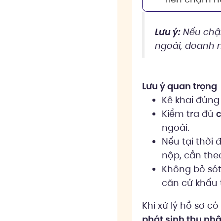
Lưu ý:
Nếu chậm
ngoài, doanh 
Lưu ý quan trọng
Kê khai đún
Kiểm tra đủ
c
ngoài.
Nếu tại thời
nộp, cần theo
Không bỏ só
căn cứ khấu 
Khi xử lý hồ sơ c
phát sinh thu nhậ