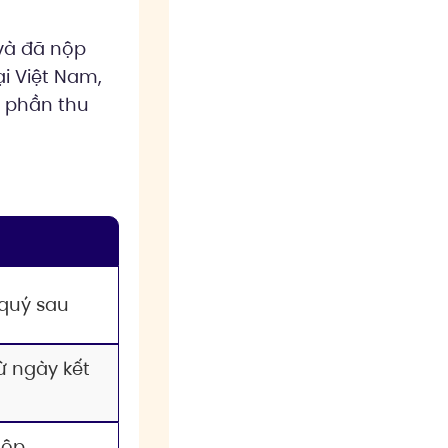
 và đã nộp
ại Việt Nam,
i phần thu
quý sau
ừ ngày kết
nộp