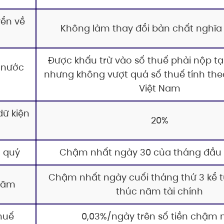
yển về
Không làm thay đổi bản chất nghĩa
Được khấu trừ vào số thuế phải nộp tạ
 nước
nhưng không vượt quá số thuế tính the
Việt Nam
dữ kiện
20%
 quý
Chậm nhất ngày 30 của tháng đầu 
Chậm nhất ngày cuối tháng thứ 3 kể t
năm
thúc năm tài chính
huế
0,03%/ngày trên số tiền chậm 