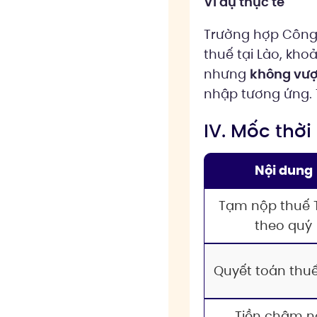
Ví dụ thực tế
Trường hợp Công t
thuế tại Lào, kho
nhưng
không vượt
nhập tương ứng. 
IV. Mốc thời
Nội dung
Tạm nộp thuế
theo quý
Quyết toán thu
Tiền chậm n