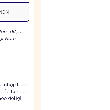
TNDN
 Nam được
iệt Nam.
hu nhập toàn
, đầu tư hoặc
o dõi lợi