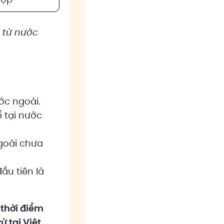
 từ nước
ớc ngoài.
ế tại nước
goài chưa
đầu tiên là
:
thời điểm
ừ tại Việt