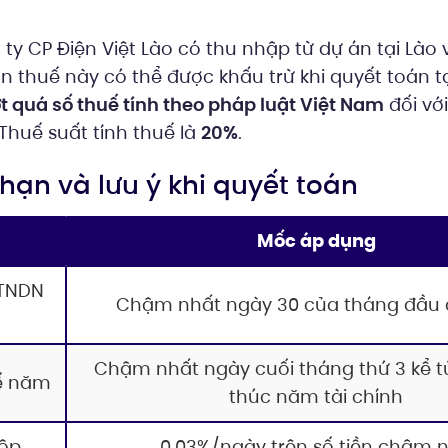
y CP Điện Việt Lào có thu nhập từ dự án tại Lào
ản thuế này có thể được khấu trừ khi quyết toán t
 quá số thuế tính theo pháp luật Việt Nam
đối vớ
Thuế suất tính thuế là
20%
.
 hạn và lưu ý khi quyết toán
Mốc áp dụng
 TNDN
Chậm nhất ngày 30 của tháng đầu 
Chậm nhất ngày cuối tháng thứ 3 kể t
ế năm
thúc năm tài chính
ộp
0,03%/ngày trên số tiền chậm 