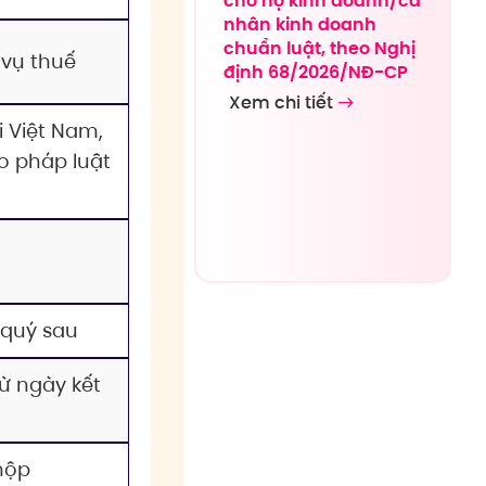
cho hộ kinh doanh/cá
nhân kinh doanh
chuẩn luật, theo Nghị
 vụ thuế
định 68/2026/NĐ-CP
Xem chi tiết
i Việt Nam,
o pháp luật
quý sau
ừ ngày kết
nộp