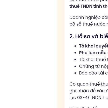
thuế TNDN tính th
Doanh nghiệp cần 
bộ số thuế nước n
2. Hồ sơ và b
Tờ khai quyế
Phụ lục mẫu
Tờ khai thuế 
Chứng từ nộp
Báo cáo tài 
Cơ quan thuế thư
ghi nhận để xác 
lục 03-4/TNDN ho