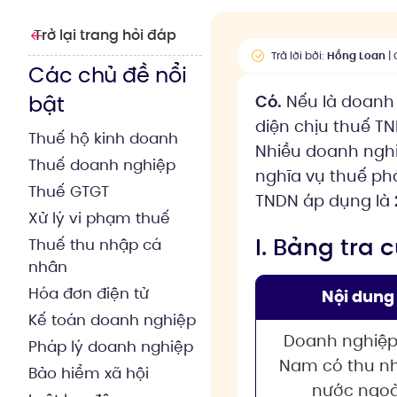
Trở lại trang hỏi đáp
Trả lời bởi:
Hồng Loan
| 
Các chủ đề nổi
bật
Có.
Nếu là doanh 
diện chịu thuế T
Thuế hộ kinh doanh
Nhiều doanh nghiệ
Thuế doanh nghiệp
nghĩa vụ thuế phá
Thuế GTGT
TNDN áp dụng là
Xử lý vi phạm thuế
I. Bảng tra
Thuế thu nhập cá
nhân
Hóa đơn điện tử
Nội dung
Kế toán doanh nghiệp
Doanh nghiệp
Pháp lý doanh nghiệp
Nam có thu n
Bảo hiểm xã hội
nước ngoà