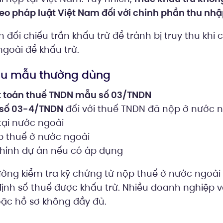
eo pháp luật Việt Nam đối với chính phần thu nhậ
đối chiếu trần khấu trừ để tránh bị truy thu khi c
goài để khấu trừ.
iểu mẫu thường dùng
t toán thuế TNDN mẫu số 03/TNDN
 số 03-4/TNDN
đối với thuế TNDN đã nộp ở nước 
tại nước ngoài
 thuế ở nước ngoài
chính dự án nếu có áp dụng
ờng kiểm tra kỹ chứng từ nộp thuế ở nước ngoài 
định số thuế được khấu trừ. Nhiều doanh nghiệp v
ặc hồ sơ không đầy đủ.