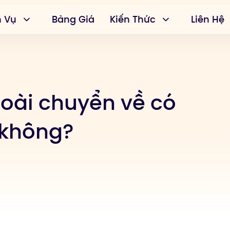
h Vụ
Bảng Giá
Kiến Thức
Liên Hệ
oài chuyển về có
 không?