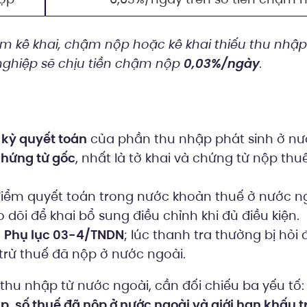
 kê khai, chậm nộp hoặc kê khai thiếu thu nhập
nghiệp sẽ chịu tiền chậm nộp
0,03%/ngày
.
g
kỳ quyết toán
của phần thu nhập phát sinh ở nư
hứng từ gốc
, nhất là tờ khai và chứng từ nộp thu
 điểm quyết toán trong nước khoản thuế ở nước n
 dõi để khai bổ sung điều chỉnh khi đủ điều kiện.
t
Phụ lục 03-4/TNDN
; lúc thanh tra thường bị hỏi 
trừ thuế đã nộp ở nước ngoài.
ó thu nhập từ nước ngoài, cần đối chiếu ba yếu tố
p, số thuế đã nộp ở nước ngoài và giới hạn khấu tr