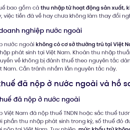
huế bao gồm cả
thu nhập từ hoạt động sản xuất, 
ậy, việc tiền đã về hay chưa không làm thay đổi ng
 doanh nghiệp nước ngoài
p nước ngoài
không có cơ sở thường trú tại Việt 
nhập phát sinh tại Việt Nam. Khoản thu nhập thuầ
huyển về không bị đánh thuế theo nguyên tắc dà
t Nam. Cần tránh nhầm lẫn nguyên tắc này.
ừ thuế đã nộp ở nước ngoài và hồ s
 thuế đã nộp ở nước ngoài
p Việt Nam đã nộp thuế TNDN hoặc sắc thuế tươ
i phần thu nhập phát sinh trong kỳ, số thuế đó đ
 nộp tại Việt Nam. Tuy nhiên,
mức khấu trừ không