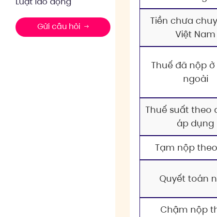
Luật lao động
Tiền chưa chu
Gửi câu hỏi
Việt Nam
Thuế đã nộp ở
ngoài
Thuế suất theo 
áp dụng
Tạm nộp theo
Quyết toán 
Chậm nộp t