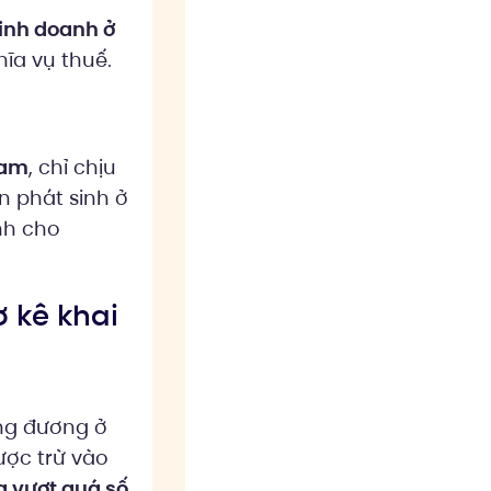
kinh doanh ở
hĩa vụ thuế.
Nam
, chỉ chịu
n phát sinh ở
nh cho
ơ kê khai
ng đương ở
ược trừ vào
 vượt quá số