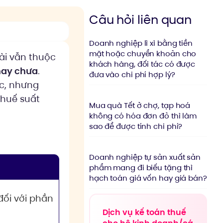
Câu hỏi liên quan
Doanh nghiệp lì xì bằng tiền
mặt hoặc chuyển khoản cho
ài vẫn thuộc
khách hàng, đối tác có được
hay chưa
.
đưa vào chi phí hợp lý?
ớc, nhưng
Thuế suất
Mua quà Tết ở chợ, tạp hoá
không có hóa đơn đỏ thì làm
sao để được tính chi phí?
Doanh nghiệp tự sản xuất sản
phẩm mang đi biếu tặng thì
hạch toán giá vốn hay giá bán?
đối với phần
Dịch vụ kế toán thuế