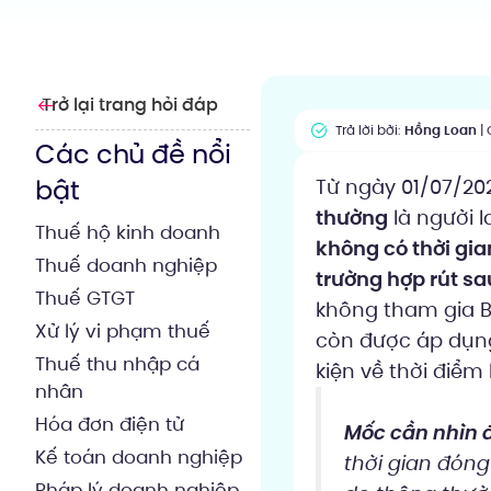
Trở lại trang hỏi đáp
Trả lời bởi:
Hồng Loan
| 
Các chủ đề nổi
bật
Từ ngày 01/07/20
thường
là người 
Thuế hộ kinh doanh
không có thời gi
Thuế doanh nghiệp
trường hợp rút sa
Thuế GTGT
không tham gia B
Xử lý vi phạm thuế
còn được áp dụng
Thuế thu nhập cá
kiện về thời điểm
nhân
Hóa đơn điện tử
Mốc cần nhìn đ
Kế toán doanh nghiệp
thời gian đóng 
Pháp lý doanh nghiệp