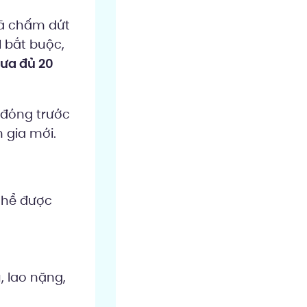
đã chấm dứt
 bắt buộc,
ưa đủ 20
n đóng trước
 gia mới.
thể được
ù, lao nặng,