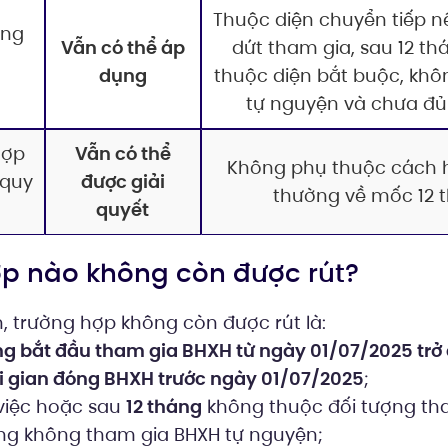
Thuộc diện chuyển tiếp 
óng
Vẫn có thể áp
dứt tham gia, sau 12 t
dụng
thuộc diện bắt buộc, khô
tự nguyện và chưa đ
hợp
Vẫn có thể
Không phụ thuộc cách 
 quy
được giải
thường về mốc 12 
quyết
hợp nào không còn được rút?
, trường hợp không còn được rút là:
ng bắt đầu tham gia BHXH từ ngày 01/07/2025 trở 
i gian đóng BHXH trước ngày 01/07/2025
;
 việc hoặc sau
12 tháng
không thuộc đối tượng th
ng không tham gia BHXH tự nguyện;