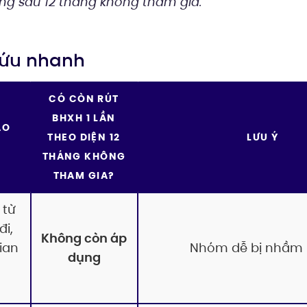
ng sau 12 tháng không tham gia.
 cứu nhanh
CÓ CÒN RÚT
BHXH 1 LẦN
AO
THEO DIỆN 12
LƯU Ý
THÁNG KHÔNG
THAM GIA?
 từ
đi,
Không còn áp
ian
Nhóm dễ bị nhầm 
dụng