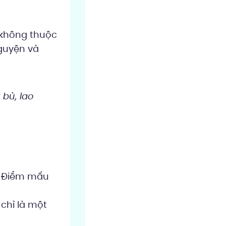
à không thuộc
guyện và
 bù, lao
. Điểm mấu
 chỉ là một