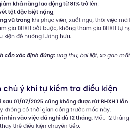
iảm khả năng lao động từ 81% trở lên
;
ết tật đặc biệt nặng
;
ợng vũ trang
khi phục viên, xuất ngũ, thôi việc m
am gia BHXH bắt buộc, không tham gia BHXH tự n
u kiện để hưởng lương hưu.
 cần xác định đúng:
ung thư, bại liệt, xơ gan mất
 chú ý khi tự kiểm tra điều kiện
i sau 01/07/2025 cũng không được rút BHXH 1 lần
ay không có thời gian đóng trước mốc này.
ỉ nhìn vào việc đã nghỉ đủ 12 tháng
. Mốc 12 tháng
hay thế điều kiện chuyển tiếp.