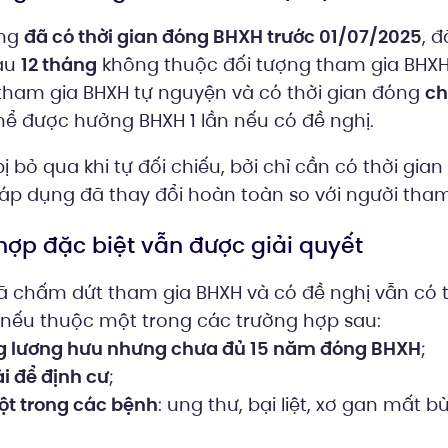
ộng
đã có thời gian đóng BHXH trước 01/07/2025
, 
sau
12 tháng
không thuộc đối tượng tham gia BHXH
tham gia BHXH tự nguyện và có thời gian đóng
ch
 thể được hưởng BHXH 1 lần nếu có đề nghị.
ị bỏ qua khi tự đối chiếu, bởi chỉ cần có thời gia
 áp dụng đã thay đổi hoàn toàn so với người tham
hợp đặc biệt vẫn được giải quyết
ã chấm dứt tham gia BHXH và có đề nghị vẫn có 
 nếu thuộc một trong các trường hợp sau:
g lương hưu nhưng chưa đủ 15 năm đóng BHXH
;
i để định cư
;
t trong các bệnh
: ung thư, bại liệt, xơ gan mất b