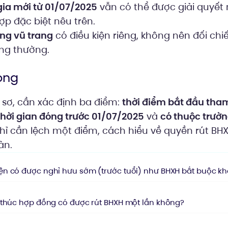
a mới từ 01/07/2025
vẫn có thể được giải quyết 
ợp đặc biệt nêu trên.
ng vũ trang
có điều kiện riêng, không nên đối chi
ng thường.
ọng
ồ sơ, cần xác định ba điểm:
thời điểm bắt đầu tha
hời gian đóng trước 01/07/2025
và
có thuộc trườ
Chỉ cần lệch một điểm, cách hiểu về quyền rút BHX
àn.
n có được nghỉ hưu sớm (trước tuổi) như BHXH bắt buộc k
 thúc hợp đồng có được rút BHXH một lần không?