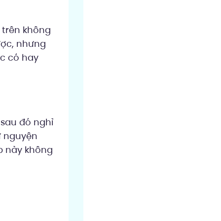
 trên không
ược, nhưng
ệc có hay
 sau đó nghỉ
ự nguyện
ợp này không