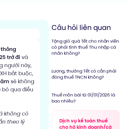
Câu hỏi liên quan
Tặng giỏ quà Tết cho nhân viên
có phải tính thuế Thu nhập cá
 thông
nhân không?
5 trở đi
và
ng người này,
Lương, thưởng Tết có cần phải
XH bắt buộc,
đóng thuế TNCN không?
năm
sẽ không
 bỏ qua điều
Thuế môn bài từ 01/01/2026 là
bao nhiêu?
và không có
Dịch vụ kế toán thuế
ần theo lý
cho hộ kinh doanh/cá