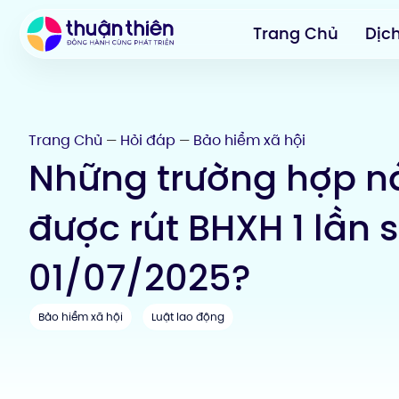
Trang Chủ
Dịc
Trang Chủ
Hỏi đáp
Bảo hiểm xã hội
—
—
Những trường hợp n
được rút BHXH 1 lần 
01/07/2025?
Bảo hiểm xã hội
Luật lao động