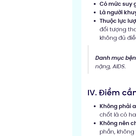
Có mức suy g
Là người khuy
Thuộc lực lư
đối tượng th
không đủ điề
Danh mục bệnh
nặng, AIDS.
IV. Điểm cần
Không phải a
chốt là có h
Không nên ch
phần, không t