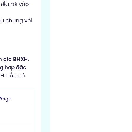
nếu rơi vào
ếu chung với
m gia BHXH
,
ng hợp đặc
H 1 lần có
hông?