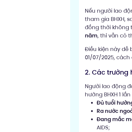
Nếu người lao đ
tham gia BHXH, 
đồng thời không 
năm
, thì vẫn có
Điều kiện này dễ b
01/07/2025, cách
2. Các trường 
Người lao động đ
hưởng BHXH 1 lần
Đủ tuổi hưởn
Ra nước ngoà
Đang mắc mộ
AIDS;