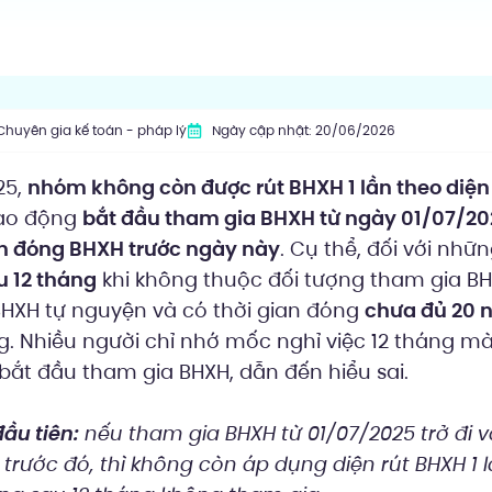
Chuyên gia kế toán - pháp lý
Ngày cập nhật: 20/06/2026
25,
nhóm không còn được rút BHXH 1 lần theo diện
lao động
bắt đầu tham gia BHXH từ ngày 01/07/202
an đóng BHXH trước ngày này
. Cụ thể, đối với nhữ
u 12 tháng
khi không thuộc đối tượng tham gia BH
HXH tự nguyện và có thời gian đóng
chưa đủ 20 
. Nhiều người chỉ nhớ mốc nghỉ việc 12 tháng mà
 bắt đầu tham gia BHXH, dẫn đến hiểu sai.
ầu tiên:
nếu tham gia BHXH từ 01/07/2025 trở đi 
trước đó, thì không còn áp dụng diện rút BHXH 1 l