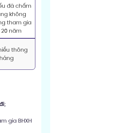
nếu đã chấm
háng không
ng tham gia
ủ 20 năm
hiểu thông
tháng
đi
;
am gia BHXH