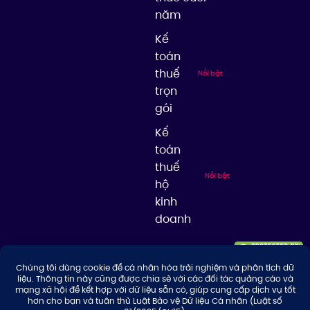
năm
Kế
toán
thuế
Nổi bật
trọn
gói
Kế
toán
thuế
Nổi bật
hộ
kinh
doanh