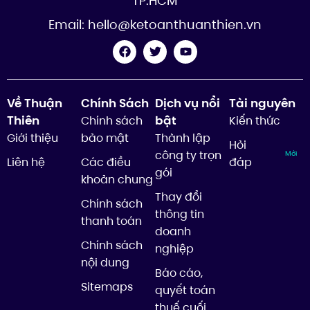
TP.HCM
Email:
hello@ketoanthuanthien.vn
Về Thuận
Chính Sách
Dịch vụ nổi
Tài nguyên
Thiên
bật
Chính sách
Kiến thức
Giới thiệu
bảo mật
Thành lập
Hỏi
công ty trọn
Mới
Liên hệ
Các điều
đáp
gói
khoản chung
Thay đổi
Chính sách
thông tin
thanh toán
doanh
Chính sách
nghiệp
nội dung
Báo cáo,
Sitemaps
quyết toán
thuế cuối