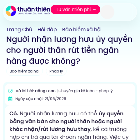
Tư vấn miễn phí
Trang Chủ
Hỏi đáp
Bảo hiểm xã hội
—
—
Người nhận lương hưu ủy quyền
cho người thân rút tiền ngân
hàng được không?
Bảo hiểm xã hội
Pháp lý
Trả lời bởi:
Hồng Loan
| Chuyên gia kế toán - pháp lý
Ngày cập nhật: 21/06/2026
Có.
Người nhận lương hưu có thể
ủy quyền
bằng văn bản cho người thân hoặc người
khác nhận/rút lương hưu thay
, kể cả trường
hợp chi trả qua tài khoản ngân hàng. Việc ủy