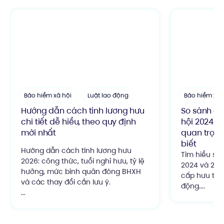
Bảo hiểm xã hội
Luật lao động
Bảo hiểm xã 
Hướng dẫn cách tính lương hưu
So sánh chi
chi tiết dễ hiểu, theo quy định
hội 2024 v
mới nhất
quan trọng
biết
Hướng dẫn cách tính lương hưu
Tìm hiểu sự 
2026: công thức, tuổi nghỉ hưu, tỷ lệ
2024 và 2014
hưởng, mức bình quân đóng BHXH
cấp hưu trí,
và các thay đổi cần lưu ý.
động....
...