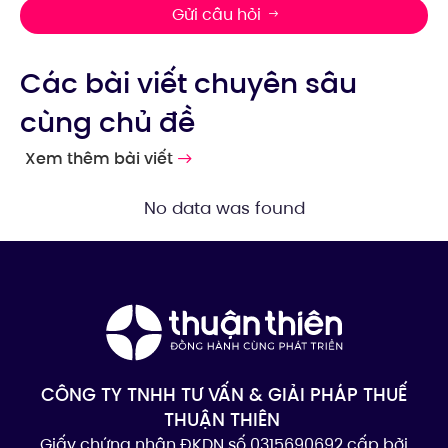
Gửi câu hỏi
Các bài viết chuyên sâu
cùng chủ đề
Xem thêm bài viết
No data was found
CÔNG TY TNHH TƯ VẤN & GIẢI PHÁP THUẾ
THUẬN THIÊN
Giấy chứng nhận ĐKDN số 0315690692 cấp bởi