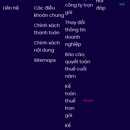
Hỏi
công ty trọn
Mới
Liên hệ
Các điều
đáp
gói
khoản chung
Thay đổi
Chính sách
thông tin
thanh toán
doanh
Chính sách
nghiệp
nội dung
Báo cáo,
Sitemaps
quyết toán
thuế cuối
năm
Kế
toán
thuế
Nổi bật
trọn
gói
Kế