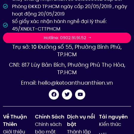
Phòng ĐKKD TP.HCM ngày cấp 20/05/2019 , ngày
hoạt động 20/05/2019
Số giấy xác nhận hành nghề đại lý thuế:
45/XNĐLT-CTTPHCM
Hotline: 0902.91.91.52
Trụ sở: 10 Đường số 55, Phường Bình Phú,
TP.HCM
CN1: 817 Lũy Bán Bích, Phường Phú Thọ Hòa,
TP.HCM
Email:
hello@ketoanthuanthien.vn
Về Thuận
Chính Sách
Dịch vụ nổi
Tài nguyên
Thiên
bật
Chính sách
Kiến thức
Giới thiệu
bảo mật
Thành lập