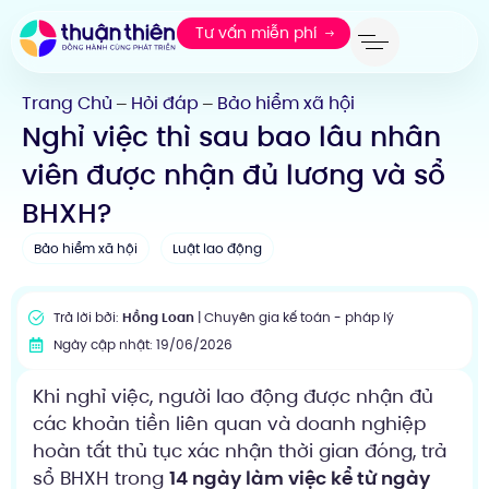
Tư vấn miễn phí
Trang Chủ
Hỏi đáp
Bảo hiểm xã hội
—
—
Nghỉ việc thì sau bao lâu nhân
viên được nhận đủ lương và sổ
BHXH?
Bảo hiểm xã hội
Luật lao động
Trả lời bởi:
Hồng Loan
| Chuyên gia kế toán - pháp lý
Ngày cập nhật: 19/06/2026
Khi nghỉ việc, người lao động được nhận đủ
các khoản tiền liên quan và doanh nghiệp
hoàn tất thủ tục xác nhận thời gian đóng, trả
sổ BHXH trong
14 ngày làm việc kể từ ngày