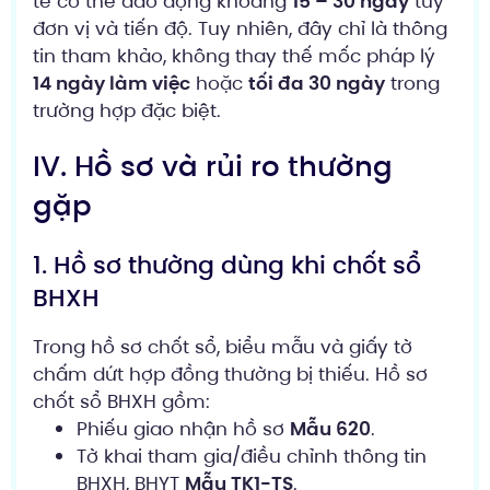
tế có thể dao động khoảng
15 – 30 ngày
tùy
đơn vị và tiến độ. Tuy nhiên, đây chỉ là thông
tin tham khảo, không thay thế mốc pháp lý
14 ngày làm việc
hoặc
tối đa 30 ngày
trong
trường hợp đặc biệt.
IV. Hồ sơ và rủi ro thường
gặp
1. Hồ sơ thường dùng khi chốt sổ
BHXH
Trong hồ sơ chốt sổ, biểu mẫu và giấy tờ
chấm dứt hợp đồng thường bị thiếu. Hồ sơ
chốt sổ BHXH gồm:
Phiếu giao nhận hồ sơ
Mẫu 620
.
Tờ khai tham gia/điều chỉnh thông tin
BHXH, BHYT
Mẫu TK1-TS
.