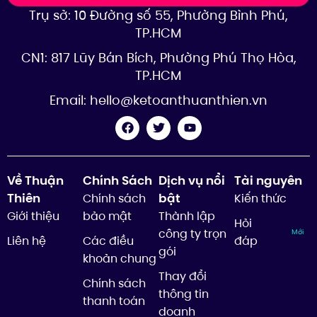
Trụ sở: 10 Đường số 55, Phường Bình Phú,
TP.HCM
CN1: 817 Lũy Bán Bích, Phường Phú Thọ Hòa,
TP.HCM
Email:
hello@ketoanthuanthien.vn
Về Thuận
Chính Sách
Dịch vụ nổi
Tài nguyên
Thiên
bật
Chính sách
Kiến thức
Giới thiệu
bảo mật
Thành lập
Hỏi
công ty trọn
Mới
Liên hệ
Các điều
đáp
gói
khoản chung
Thay đổi
Chính sách
thông tin
thanh toán
doanh