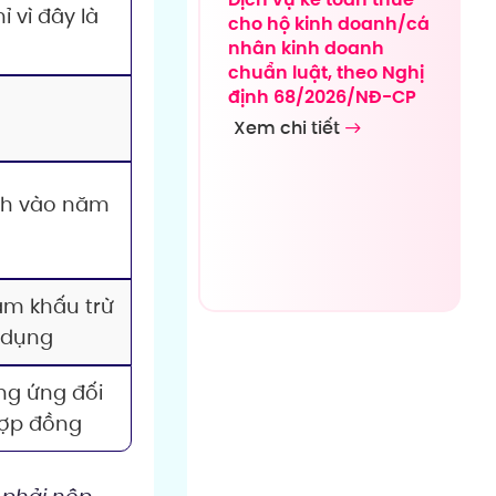
ỉ vì đây là
cho hộ kinh doanh/cá
nhân kinh doanh
chuẩn luật, theo Nghị
định 68/2026/NĐ-CP
Xem chi tiết
ính vào năm
ạm khấu trừ
 dụng
ng ứng đối
hợp đồng