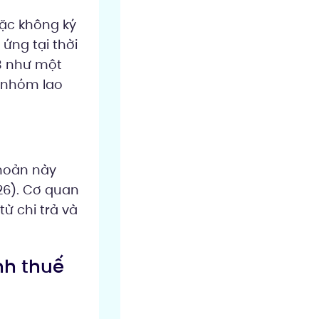
oặc không ký
ứng tại thời
13 như một
g nhóm lao
khoản này
6). Cơ quan
ừ chi trả và
nh thuế