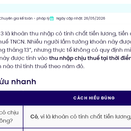
Chuyên gia kế toán - pháp lý
Ngày cập nhật: 26/05/2026
 là khoản thu nhập có tính chất tiền lương, tiền
thuế TNCN. Nhiều người lầm tưởng khoản này đượ
ương tháng 13”, nhưng thực tế không có quy định m
 này được tính vào
thu nhập chịu thuế tại thời điể
 nào thì tính thuế theo năm đó.
 cứu nhanh
G
CÁCH HIỂU ĐÚNG
có chịu
Có
, vì là khoản có tính chất tiền lương
hông?