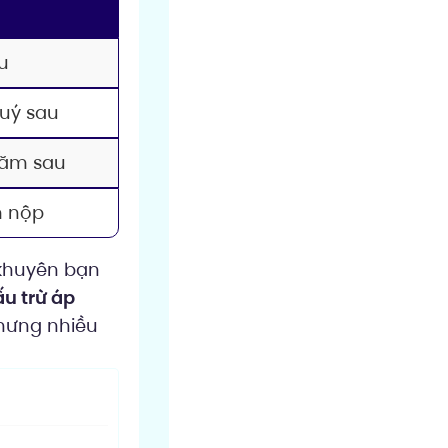
u
quý sau
ăm sau
m nộp
 khuyên bạn
u trừ áp
nhưng nhiều