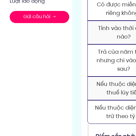
Luật lao động
Có được miễn
riêng khôn
Gửi câu hỏi
Tính vào thời
nào?
Trả của năm 
nhưng chi và
sau?
Nếu thuộc diệ
thuế lũy ti
Nếu thuộc diệ
trừ theo tỷ