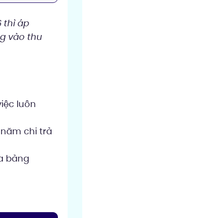
 thì áp
g vào thu
iệc luôn
 năm chi trả
ữa bảng