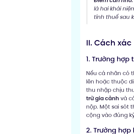
Điểm cần nhớ:
là hai khái ni
tính thuế sau 
II. Cách xác
1. Trường hợp 
Nếu cá nhân có th
lên hoặc thuộc di
thu nhập chịu thu
trừ gia cảnh
và cá
nộp. Một sai sót
cộng vào đúng kỳ 
2. Trường hợp 