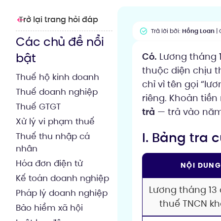
Trở lại trang hỏi đáp
Trả lời bởi:
Hồng Loan
| 
Các chủ đề nổi
bật
Có.
Lương tháng 13
thuộc diện chịu 
Thuế hộ kinh doanh
chỉ vì tên gọi “l
Thuế doanh nghiệp
riêng. Khoản tiền
Thuế GTGT
trả
— trả vào năm
Xử lý vi phạm thuế
I. Bảng tra
Thuế thu nhập cá
nhân
Hóa đơn điện tử
NỘI DUN
Kế toán doanh nghiệp
Lương tháng 13 
Pháp lý doanh nghiệp
thuế TNCN k
Bảo hiểm xã hội