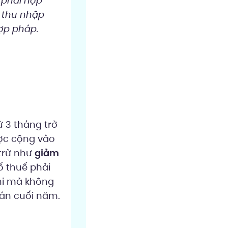
 phải nộp
g thu nhập
hợp pháp.
ừ 3 tháng trở
ược cộng vào
 trừ như
giảm
ố thuế phải
chi mà không
oán cuối năm.