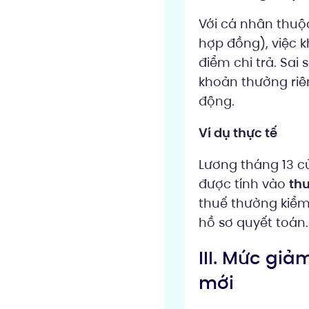
Với cá nhân thuộ
hợp đồng), việc k
điểm chi trả. Sai
khoản thưởng riê
động.
Ví dụ thực tế
Lương tháng 13 c
được tính vào
thu
thuế thường kiểm 
hồ sơ quyết toán.
III. Mức giả
mới