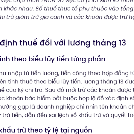
Việc chịu thuế TNCN và việc có phát sinh số thuế
ệm khác nhau. Số thuế thực tế phụ thuộc vào tổn
khi trừ giảm trừ gia cảnh và các khoản được trừ 
 định thuế đối với lương tháng 13
tính theo biểu lũy tiến từng phần
u nhập từ tiền lương, tiền công theo hợp đồng t
ện tính thuế theo biểu lũy tiến, lương tháng 13 đ
ế của kỳ chi trả. Sau đó mới trừ các khoản được
c khoản bảo hiểm bắt buộc hợp lệ để xác định s
 thường gặp là doanh nghiệp chỉ nhìn tên khoản 
trả tiền, dẫn đến sai lệch số khấu trừ và quyết t
khấu trừ theo tỷ lệ tại nguồn