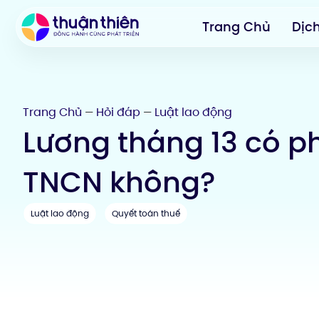
Trang Chủ
Dịc
Trang Chủ
Hỏi đáp
Luật lao động
—
—
Lương tháng 13 có p
TNCN không?
Luật lao động
Quyết toán thuế