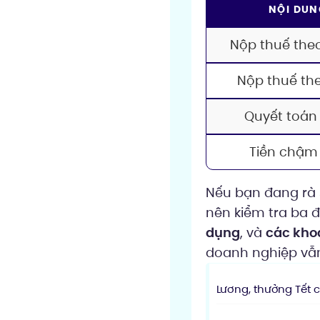
NỘI DUN
Nộp thuế the
Nộp thuế th
Quyết toá
Tiền chậm
Nếu bạn đang rà 
nên kiểm tra ba 
dụng
, và
các kho
doanh nghiệp vẫn
Lương, thưởng Tết 