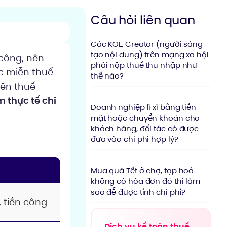
Câu hỏi liên quan
Các KOL, Creator (người sáng
tạo nội dung) trên mạng xã hội
 công, nên
phải nộp thuế thu nhập như
c miễn thuế
thế nào?
iễn thuế
m thực tế chi
Doanh nghiệp lì xì bằng tiền
mặt hoặc chuyển khoản cho
khách hàng, đối tác có được
đưa vào chi phí hợp lý?
Mua quà Tết ở chợ, tạp hoá
không có hóa đơn đỏ thì làm
sao để được tính chi phí?
, tiền công
Dịch vụ kế toán thuế