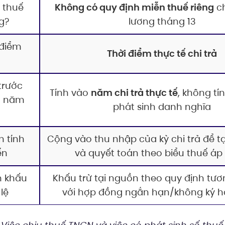
 thuế
Không có quy định miễn thuế riêng
ch
g?
lương tháng 13
 điểm
Thời điểm thực tế chi trả
trước
Tính vào
năm chi trả thực tế
, không t
o năm
phát sinh danh nghĩa
n tính
Cộng vào thu nhập của kỳ chi trả để t
ến
và quyết toán theo biểu thuế áp
n khấu
Khấu trừ tại nguồn theo quy định tươ
 lệ
với hợp đồng ngắn hạn/không ký 