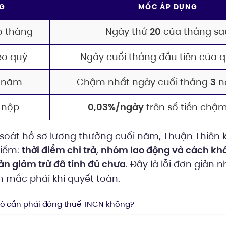
G
MỐC ÁP DỤNG
o tháng
Ngày thứ
20
của tháng sa
eo quý
Ngày cuối tháng đầu tiên của 
n năm
Chậm nhất ngày cuối tháng
3
n
 nộp
0,03%/ngày
trên số tiền chậ
soát hồ sơ lương thưởng cuối năm, Thuận Thiên
điểm:
thời điểm chi trả
,
nhóm lao động và cách khấ
ản giảm trừ đã tính đủ chưa
. Đây là lỗi đơn giản 
 mắc phải khi quyết toán.
có cần phải đóng thuế TNCN không?