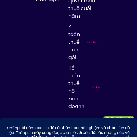
quyết toán
thuế cuối
năm
Kế
toán
thuế
Nổi bật
trọn
gói
Kế
toán
thuế
Nổi bật
hộ
kinh
doanh