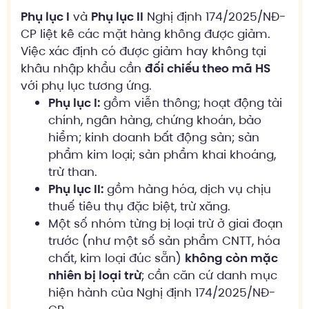
Phụ lục I
và
Phụ lục II
Nghị định 174/2025/NĐ-
CP liệt kê các mặt hàng không được giảm.
Việc xác định có được giảm hay không tại
khâu nhập khẩu cần
đối chiếu theo mã HS
với phụ lục tương ứng.
Phụ lục I:
gồm viễn thông; hoạt động tài
chính, ngân hàng, chứng khoán, bảo
hiểm; kinh doanh bất động sản; sản
phẩm kim loại; sản phẩm khai khoáng,
trừ than.
Phụ lục II:
gồm hàng hóa, dịch vụ chịu
thuế tiêu thụ đặc biệt, trừ xăng.
Một số nhóm từng bị loại trừ ở giai đoạn
trước (như một số sản phẩm CNTT, hóa
chất, kim loại đúc sẵn)
không còn mặc
nhiên bị loại trừ
; cần căn cứ danh mục
hiện hành của Nghị định 174/2025/NĐ-