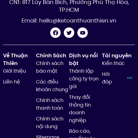
CN1: 817 Lũy Bán Bích, Phường Phú Thọ Hòa,
TP.HCM
Email:
hello@ketoanthuanthien.vn
Về Thuận
Chính Sách
Dịch vụ nổi
Tài nguyên
Thiên
bật
Chính sách
Kiến thức
Giới thiệu
bảo mật
Thành lập
Hỏi
công ty trọn
Mới
Liên hệ
Các điều
đáp
gói
khoản chung
Thay đổi
Chính sách
thông tin
thanh toán
doanh
Chính sách
nghiệp
nội dung
Báo cáo,
Sitemaps