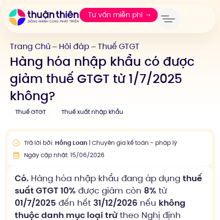
Tư vấn miễn phí
Trang Chủ
Hỏi đáp
Thuế GTGT
—
—
Hàng hóa nhập khẩu có được
giảm thuế GTGT từ 1/7/2025
không?
Thuế GTGT
Thuế xuất nhập khẩu
Trả lời bởi:
Hồng Loan
| Chuyên gia kế toán - pháp lý
Ngày cập nhật: 15/06/2026
Có.
Hàng hóa nhập khẩu đang áp dụng
thuế
suất GTGT 10%
được giảm còn
8%
từ
01/7/2025
đến hết
31/12/2026
nếu
không
thuộc danh mục loại trừ
theo Nghị định