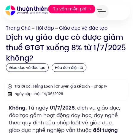
Tư vấn miễn phí
Trang Chủ
Hỏi đáp
Giáo dục và đào tạo
—
—
Dịch vụ giáo dục có được giảm
thuế GTGT xuống 8% từ 1/7/2025
không?
Giáo dục và đào tạo
Hóa đơn điện tử
Trả lời bởi:
Hồng Loan
| Chuyên gia kế toán - pháp lý
Ngày cập nhật: 14/06/2026
Không.
Từ ngày
01/7/2025
, dịch vụ giáo dục,
đào tạo gồm hoạt động dạy học, dạy nghề
theo quy định của pháp luật về giáo dục,
giáo dục nghề nghiệp vẫn thuộc
đối tượng