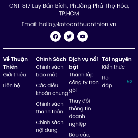
CN1: 817 Lũy Bán Bích, Phường Phú Thọ Hòa,
TP.HCM
Email:
hello@ketoanthuanthien.vn
Về Thuận
Chính Sách
Dịch vụ nổi
Tài nguyên
Thiên
bật
Chính sách
Kiến thức
Giới thiệu
bảo mật
Thành lập
Hỏi
công ty trọn
Mới
Liên hệ
Các điều
đáp
gói
khoản chung
Thay đổi
Chính sách
thông tin
thanh toán
doanh
Chính sách
nghiệp
nội dung
Báo cáo,