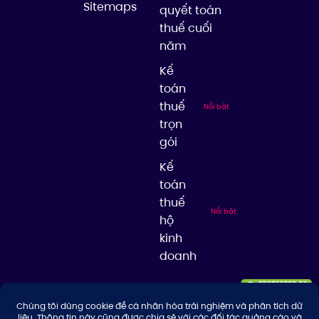
Sitemaps
quyết toán
thuế cuối
năm
Kế
toán
thuế
Nổi bật
trọn
gói
Kế
toán
thuế
Nổi bật
hộ
kinh
doanh