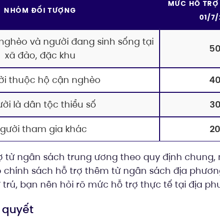
MỨC HỖ TRỢ
NHÓM ĐỐI TƯỢNG
01/7
nghèo và người đang sinh sống tại
5
xã đảo, đặc khu
ời thuộc hộ cận nghèo
4
ời là dân tộc thiểu số
3
gười tham gia khác
2
ợ từ ngân sách trung ương theo quy định chung, 
chính sách hỗ trợ thêm từ ngân sách địa phương.
ư trú, bạn nên hỏi rõ mức hỗ trợ thực tế tại địa p
i quyết