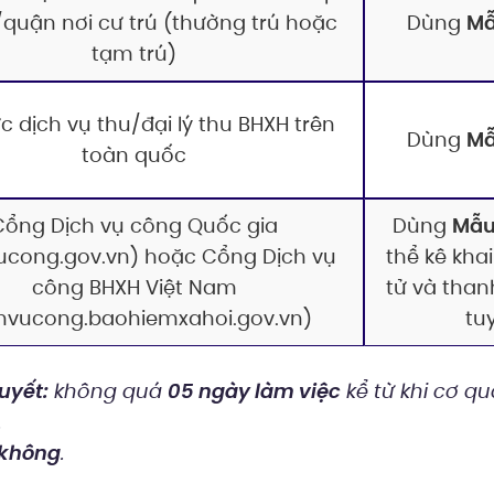
quận nơi cư trú (thường trú hoặc
Dùng
Mẫ
tạm trú)
c dịch vụ thu/đại lý thu BHXH trên
Dùng
Mẫ
toàn quốc
Cổng Dịch vụ công Quốc gia
Dùng
Mẫu
ucong.gov.vn) hoặc Cổng Dịch vụ
thể kê kha
công BHXH Việt Nam
tử và than
chvucong.baohiemxahoi.gov.vn)
tu
uyết:
không quá
05 ngày làm việc
kể từ khi cơ q
.
không
.