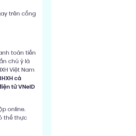
gay trên cổng
anh toán tiền
ần chú ý là
HXH Việt Nam
 BHXH cá
điện tử VNeID
p online.
ó thể thực