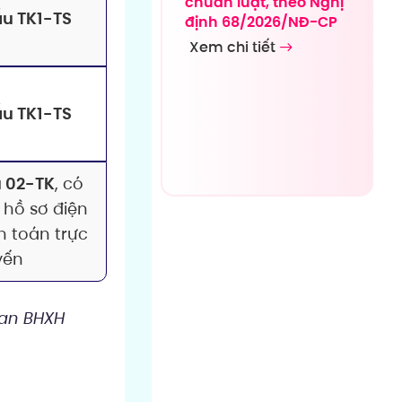
chuẩn luật, theo Nghị
u TK1-TS
định 68/2026/NĐ-CP
Xem chi tiết
u TK1-TS
 02-TK
, có
i hồ sơ điện
h toán trực
yến
uan BHXH