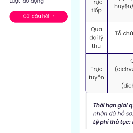
Luật lao động
Trực
huyện/
tiếp
Gửi câu hỏi
Qua
Tổ chứ
đại lý
thu
Trực
(dichv
tuyến
(di
Thời hạn giải q
nhận đủ hồ sơ
Lệ phí thủ tục: