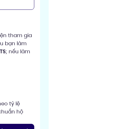
iện tham gia
ếu bạn làm
TS
; nếu làm
eo tỷ lệ
chuẩn hộ