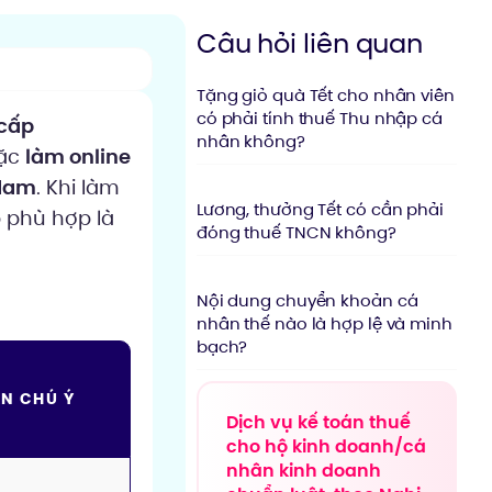
Câu hỏi liên quan
Tặng giỏ quà Tết cho nhân viên
có phải tính thuế Thu nhập cá
 cấp
nhân không?
ặc
làm online
 Nam
. Khi làm
Lương, thưởng Tết có cần phải
 phù hợp là
đóng thuế TNCN không?
Nội dung chuyển khoản cá
nhân thế nào là hợp lệ và minh
bạch?
ẦN CHÚ Ý
Dịch vụ kế toán thuế
cho hộ kinh doanh/cá
nhân kinh doanh