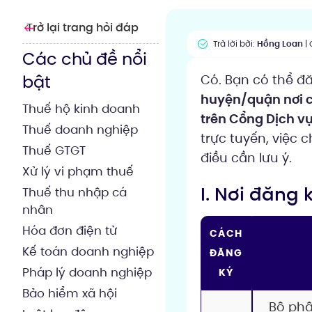
Trở lại trang hỏi đáp
Trả lời bởi:
Hồng Loan
| 
Các chủ đề nổi
bật
Có. Bạn có thể đ
huyện/quận nơi c
Thuế hộ kinh doanh
trên Cổng Dịch v
Thuế doanh nghiệp
trực tuyến, việc
Thuế GTGT
điều cần lưu ý.
Xử lý vi phạm thuế
I. Nơi đăng
Thuế thu nhập cá
nhân
Hóa đơn điện tử
CÁCH
Kế toán doanh nghiệp
ĐĂNG
Pháp lý doanh nghiệp
KÝ
Bảo hiểm xã hội
Bộ phậ