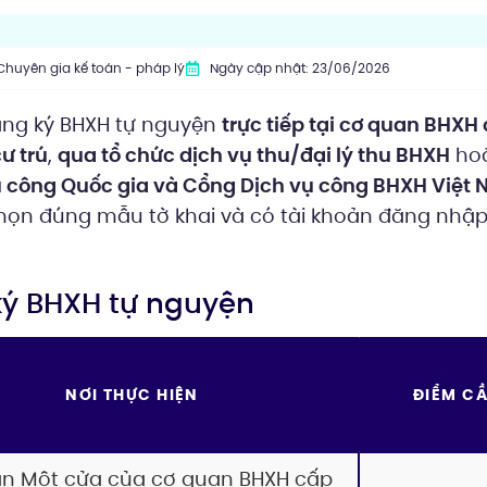
Chuyên gia kế toán - pháp lý
Ngày cập nhật: 23/06/2026
ăng ký BHXH tự nguyện
trực tiếp tại cơ quan BHXH
ư trú
,
qua tổ chức dịch vụ thu/đại lý thu BHXH
ho
ụ công Quốc gia và Cổng Dịch vụ công BHXH Việt
 chọn đúng mẫu tờ khai và có tài khoản đăng nhập
 ký BHXH tự nguyện
NƠI THỰC HIỆN
ĐIỂM C
n Một cửa của cơ quan BHXH cấp