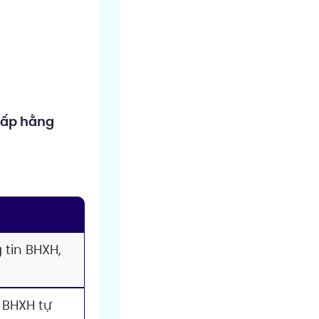
cấp hằng
 tin BHXH,
 BHXH tự