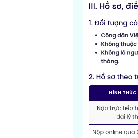
III. Hồ sơ, 
1. Đối tượng c
Công dân Việt
Không thuộc 
Không là ngư
tháng
.
2. Hồ sơ theo 
HÌNH THỨC
Nộp trực tiếp 
đại lý t
Nộp online qua