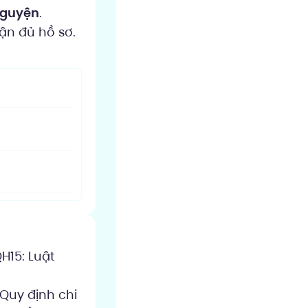
nguyện
.
ận đủ hồ sơ.
H15: Luật
Quy định chi