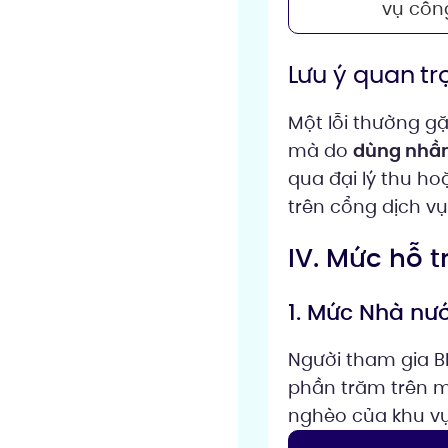
vụ côn
Lưu ý quan tr
Một lỗi thường gặ
mà do
dùng nhầm 
qua đại lý thu ho
trên cổng dịch v
IV. Mức hỗ t
1. Mức Nhà nướ
Người tham gia B
phần trăm trên 
nghèo của khu vự