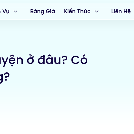
h Vụ
Bảng Giá
Kiến Thức
Liên Hệ
uyện ở đâu? Có
g?