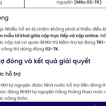
g
nguyện
(Mẫu 02-TK)
ọng
p: Nhiều hồ sơ bị chậm không phải vì thiếu điều k
mẫu tờ khai giữa nộp trực tiếp và nộp online
. N
ặc nộp tại cơ quan BHXH thì kiểm tra lại đúng
TK1-
ụ công thì dùng đúng
02-TK
.
rợ đóng và kết quả giải quyết
c hỗ trợ
HXH tự nguyện được Nhà nước hỗ trợ tiền đóng th
mức đóng BHXH tự nguyện hằng tháng theo mức 
c nông thôn.