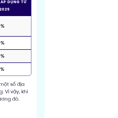
 ÁP DỤNG TỪ
/2025
0%
0%
0%
0%
một số địa
 Vì vậy, khi
hương đó.