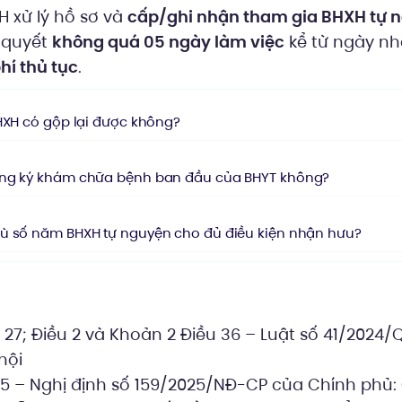
 xử lý hồ sơ và
cấp/ghi nhận tham gia BHXH tự 
i quyết
không quá 05 ngày làm việc
kể từ ngày nh
hí thủ tục
.
BHXH có gộp lại được không?
ăng ký khám chữa bệnh ban đầu của BHYT không?
ù số năm BHXH tự nguyện cho đủ điều kiện nhận hưu?
ý
27; Điều 2 và Khoản 2 Điều 36 – Luật số 41/2024/Q
hội
 5 – Nghị định số 159/2025/NĐ-CP của Chính phủ: 