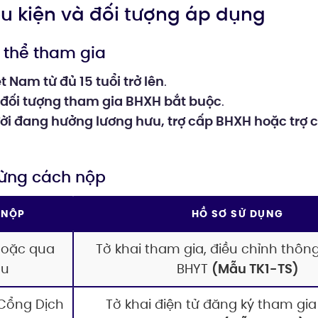
điều kiện và đối tượng áp dụng
ó thể tham gia
 Nam từ đủ 15 tuổi trở lên
.
đối tượng tham gia BHXH bắt buộc
.
ời đang hưởng lương hưu, trợ cấp BHXH hoặc trợ 
từng cách nộp
 NỘP
HỒ SƠ SỬ DỤNG
hoặc qua
Tờ khai tham gia, điều chỉnh thông
hu
BHYT
(Mẫu TK1-TS)
 Cổng Dịch
Tờ khai điện tử đăng ký tham gia