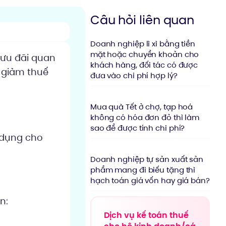
Câu hỏi liên quan
Doanh nghiệp lì xì bằng tiền
mặt hoặc chuyển khoản cho
 ưu đãi quan
khách hàng, đối tác có được
à giảm thuế
đưa vào chi phí hợp lý?
Mua quà Tết ở chợ, tạp hoá
không có hóa đơn đỏ thì làm
sao để được tính chi phí?
 dụng cho
Doanh nghiệp tự sản xuất sản
phẩm mang đi biếu tặng thì
hạch toán giá vốn hay giá bán?
n:
Dịch vụ kế toán thuế