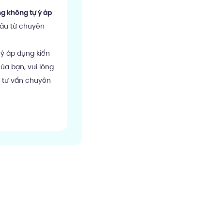
g không tự ý áp
sâu từ chuyên
 ý áp dụng kiến
ủa bạn, vui lòng
 tư vấn chuyên