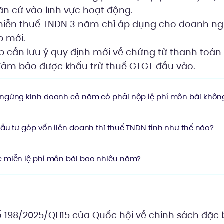
ăn cứ vào lĩnh vực hoạt động.
miễn thuế TNDN 3 năm chỉ áp dụng cho doanh ng
p mới.
 cần lưu ý quy định mới về chứng từ thanh toá
đảm bảo được khấu trừ thuế GTGT đầu vào.
ngừng kinh doanh cả năm có phải nộp lệ phí môn bài khôn
ầu tư góp vốn liên doanh thì thuế TNDN tính như thế nào?
 miễn lệ phí môn bài bao nhiêu năm?
ý
ố 198/2025/QH15 của Quốc hội về chính sách đặc 