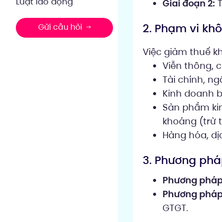
Luật lao động
Giai đoạn 2:
T
2. Phạm vi kh
Gửi câu hỏi
Việc giảm thuế k
Viễn thông, 
Tài chính, n
Kinh doanh b
Sản phẩm kim
khoáng (trừ 
Hàng hóa, dịc
3. Phương phá
Phương pháp 
Phương pháp 
GTGT.