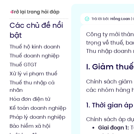
Trở lại trang hỏi đáp
Trả lời bởi:
Hồng Loan
| 
Các chủ đề nổi
bật
Công ty mới thàn
trọng về thuế, ba
Thuế hộ kinh doanh
Thu nhập doanh 
Thuế doanh nghiệp
Thuế GTGT
I. Giảm thuế
Xử lý vi phạm thuế
Chính sách giảm 
Thuế thu nhập cá
các nhóm hàng hó
nhân
Hóa đơn điện tử
1. Thời gian á
Kế toán doanh nghiệp
Pháp lý doanh nghiệp
Chính sách áp dụn
Bảo hiểm xã hội
Giai đoạn 1:
T