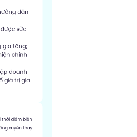
 hướng dẫn
, được sửa
 gia tăng;
hiện chính
nhập doanh
giá trị gia
i thời điểm biên
ường xuyên thay