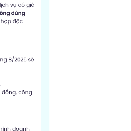
ịch vụ có giá
hông dùng
 hợp đặc
ng 8/2025 sẽ
.
.
ỷ đồng, công
 hình doanh