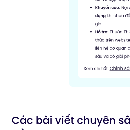
Khuyến cáo:
Nội 
dụng
khi chưa đố
gia.
Hỗ trợ:
Thuận Thiê
thức trên websit
liên hệ cơ quan 
sâu và có giải ph
Chính sá
Xem chi tiết:
Các bài viết chuyên s