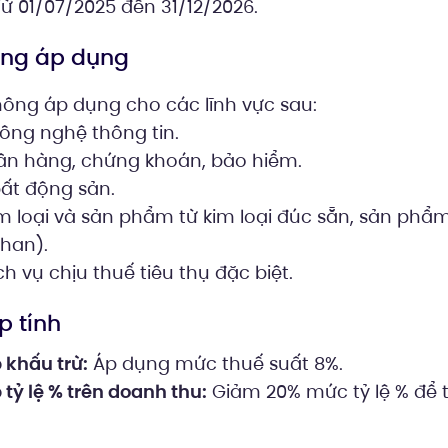
ừ 01/07/2025 đến 31/12/2026.
ông áp dụng
hông áp dụng cho các lĩnh vực sau:
công nghệ thông tin.
gân hàng, chứng khoán, bảo hiểm.
ất động sản.
 loại và sản phẩm từ kim loại đúc sẵn, sản phẩm
than).
h vụ chịu thuế tiêu thụ đặc biệt.
p tính
khấu trừ:
Áp dụng mức thuế suất 8%.
tỷ lệ % trên doanh thu:
Giảm 20% mức tỷ lệ % để t