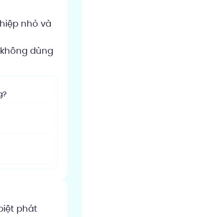
hiệp nhỏ và
n không dùng
g?
biệt phát