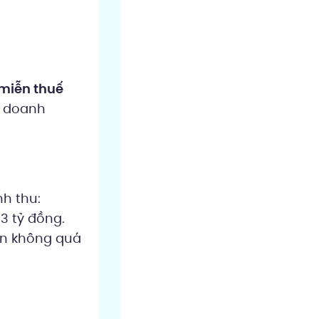
)
miễn thuế
ý doanh
h thu:
3 tỷ đồng.
ến không quá