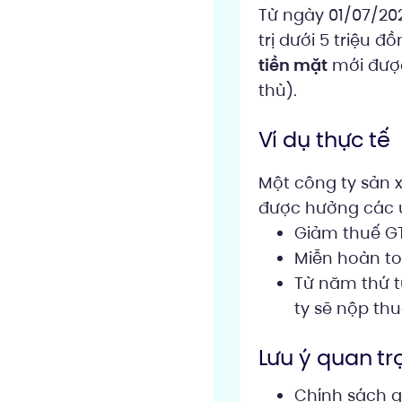
Từ ngày 01/07/202
trị dưới 5 triệu 
tiền mặt
mới được
thù).
Ví dụ thực tế
Một công ty sản 
được hưởng các ư
Giảm thuế GT
Miễn hoàn to
Từ năm thứ t
ty sẽ nộp th
Lưu ý quan tr
Chính sách g