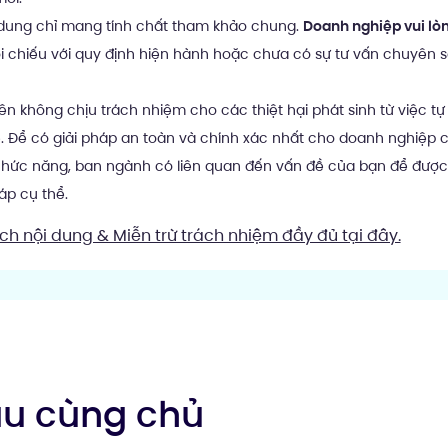
dung chỉ mang tính chất tham khảo chung.
Doanh nghiệp vui lòn
i chiếu với quy định hiện hành hoặc chưa có sự tư vấn chuyên 
n không chịu trách nhiệm cho các thiệt hại phát sinh từ việc tự
e. Để có giải pháp an toàn và chính xác nhất cho doanh nghiệp c
chức năng, ban ngành có liên quan đến vấn đề của bạn để được
áp cụ thể.
ch nội dung & Miễn trừ trách nhiệm đầy đủ tại đây.
âu cùng chủ