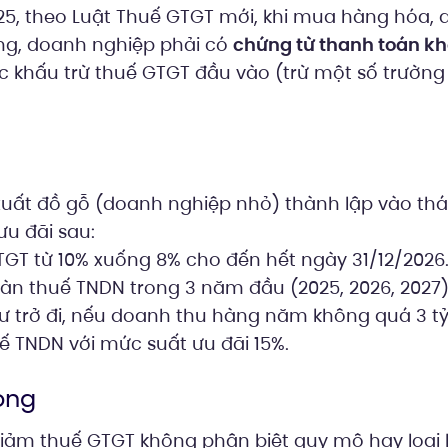
5, theo Luật Thuế GTGT mới, khi mua hàng hóa, d
đồng, doanh nghiệp phải có
chứng từ thanh toán k
 khấu trừ thuế GTGT đầu vào (trừ một số trường
xuất đồ gỗ (doanh nghiệp nhỏ) thành lập vào thá
u đãi sau:
GT từ 10% xuống 8% cho đến hết ngày 31/12/2026
àn thuế TNDN trong 3 năm đầu (2025, 2026, 2027)
ư trở đi, nếu doanh thu hàng năm không quá 3 t
uế TNDN với mức suất ưu đãi 15%.
ọng
iảm thuế GTGT không phân biệt quy mô hay loại