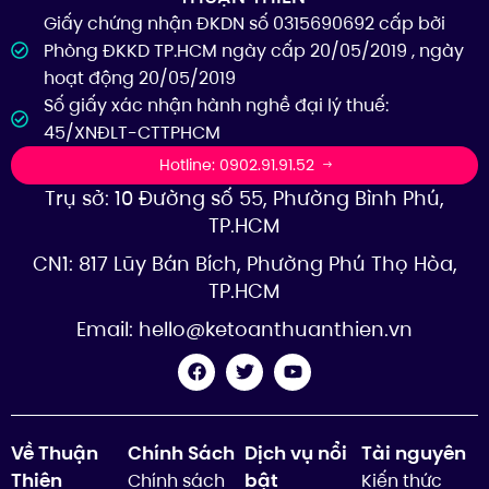
Giấy chứng nhận ĐKDN số 0315690692 cấp bởi
Phòng ĐKKD TP.HCM ngày cấp 20/05/2019 , ngày
hoạt động 20/05/2019
Số giấy xác nhận hành nghề đại lý thuế:
45/XNĐLT-CTTPHCM
Hotline: 0902.91.91.52
Trụ sở: 10 Đường số 55, Phường Bình Phú,
TP.HCM
CN1: 817 Lũy Bán Bích, Phường Phú Thọ Hòa,
TP.HCM
Email:
hello@ketoanthuanthien.vn
Về Thuận
Chính Sách
Dịch vụ nổi
Tài nguyên
Thiên
bật
Chính sách
Kiến thức