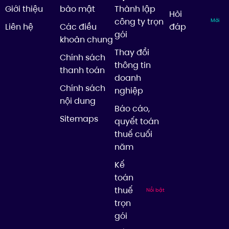
Giới thiệu
bảo mật
Thành lập
Hỏi
công ty trọn
Mới
Liên hệ
Các điều
đáp
gói
khoản chung
Thay đổi
Chính sách
thông tin
thanh toán
doanh
Chính sách
nghiệp
nội dung
Báo cáo,
Sitemaps
quyết toán
thuế cuối
năm
Kế
toán
thuế
Nổi bật
trọn
gói