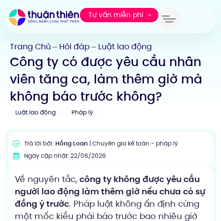
Tư vấn miễn phí
Trang Chủ
Hỏi đáp
Luật lao động
—
—
Công ty có được yêu cầu nhân
viên tăng ca, làm thêm giờ mà
không báo trước không?
Luật lao động
Pháp lý
Trả lời bởi:
Hồng Loan
| Chuyên gia kế toán - pháp lý
Ngày cập nhật: 22/06/2026
Về nguyên tắc,
công ty không được yêu cầu
người lao động làm thêm giờ nếu chưa có sự
đồng ý trước
. Pháp luật không ấn định cứng
một mốc kiểu phải báo trước bao nhiêu giờ