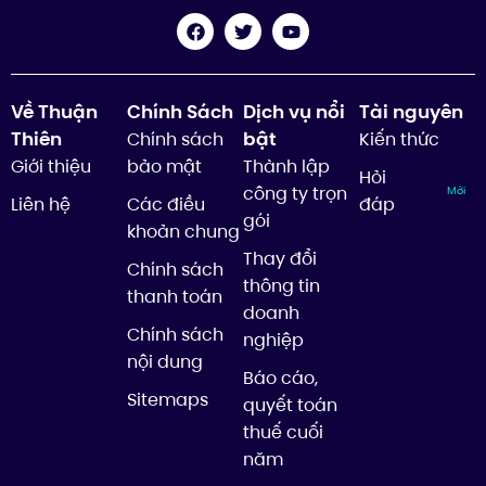
Về Thuận
Chính Sách
Dịch vụ nổi
Tài nguyên
Thiên
bật
Chính sách
Kiến thức
Giới thiệu
bảo mật
Thành lập
Hỏi
công ty trọn
Mới
Liên hệ
Các điều
đáp
gói
khoản chung
Thay đổi
Chính sách
thông tin
thanh toán
doanh
Chính sách
nghiệp
nội dung
Báo cáo,
Sitemaps
quyết toán
thuế cuối
năm