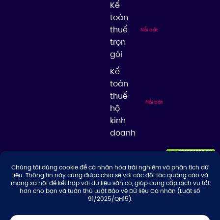
Kế
toán
thuế
Nổi bật
trọn
gói
Kế
toán
thuế
Nổi bật
hộ
kinh
doanh
© 2026 Công ty TNHH Tư Vấn & Giải Pháp Thuế Thuận Thiên, giữ bản
quyền nội dung trên website này.