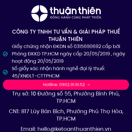
CÔNG TY TNHH TƯ VẤN & GIẢI PHÁP THUẾ
THUẬN THIÊN
Giấy chứng nhận ĐKDN số 0315690692 cấp bởi
Phòng ĐKKD TP.HCM ngày cấp 20/05/2019 , ngày
hoạt động 20/05/2019
Số giấy xác nhận hành nghề đại lý thuế:
45/XNĐLT-CTTPHCM
Hotline: 0902.91.91.52
Trụ sở: 10 Đường số 55, Phường Bình Phú,
TP.HCM
CN1: 817 Lũy Bán Bích, Phường Phú Thọ Hòa,
TP.HCM
Email:
hello@ketoanthuanthien.vn