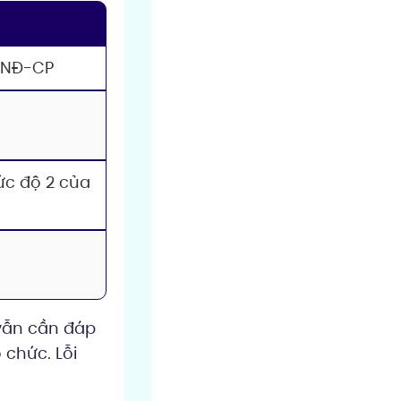
/NĐ-CP
ức độ 2 của
 vẫn cần đáp
 chức. Lỗi