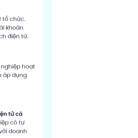
 tổ chức.
ài khoản
ch điện tử.
h nghiệp hoạt
ần áp dụng
ện tử cá
iệp có tư
 với doanh