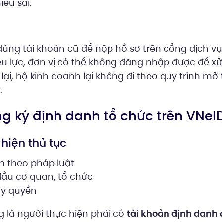
iểu sai.
ùng tài khoản cũ để nộp hồ sơ trên cổng dịch vụ 
u lực, đơn vị có thể không đăng nhập được để xử 
ại, hộ kinh doanh lại không đi theo quy trình mở 
.
ng ký định danh tổ chức trên VNeI
 hiện thủ tục
ện theo pháp luật
ầu cơ quan, tổ chức
ủy quyền
g là người thực hiện phải có
tài khoản định danh 