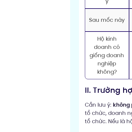
ý
Sau mốc này
Hộ kinh
doanh có
giống doanh
nghiệp
không?
II. Trường 
Cần lưu ý:
không 
tổ chức, doanh ng
tổ chức. Nếu là h