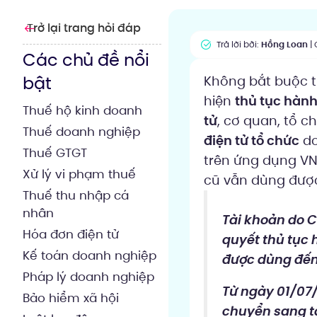
Trở lại trang hỏi đáp
Trả lời bởi:
Hồng Loan
| 
Các chủ đề nổi
bật
Không bắt buộc t
hiện
thủ tục hành
Thuế hộ kinh doanh
tử
, cơ quan, tổ 
Thuế doanh nghiệp
điện tử tổ chức
do
Thuế GTGT
trên ứng dụng VNe
Xử lý vi phạm thuế
cũ vẫn dùng được
Thuế thu nhập cá
nhân
Tài khoản do C
Hóa đơn điện tử
quyết thủ tục 
Kế toán doanh nghiệp
được dùng đến
Pháp lý doanh nghiệp
Từ ngày 01/07/
Bảo hiểm xã hội
chuyển sang tà