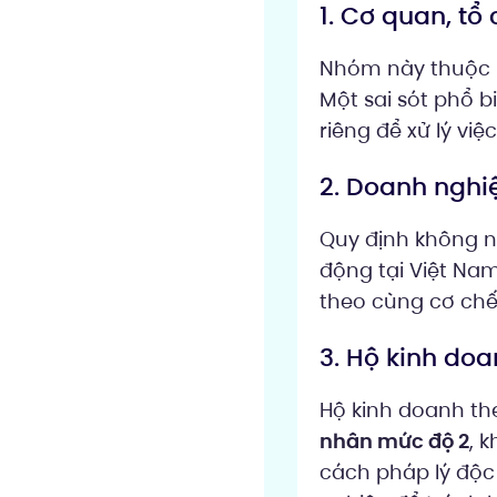
1. Cơ quan, tổ
Nhóm này thuộc p
Một sai sót phổ 
riêng để xử lý vi
2. Doanh nghi
Quy định không nê
động tại Việt Nam
theo cùng cơ chế
3. Hộ kinh do
Hộ kinh doanh th
nhân mức độ 2
, 
cách pháp lý độc