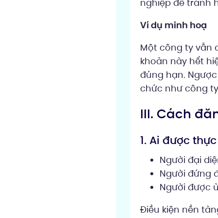
nghiệp để tránh h
Ví dụ minh hoạ
Một công ty vẫn d
khoản này hết hiệ
đúng hạn. Ngược l
chức như công ty
III. Cách đă
1. Ai được thực
Người đại di
Người đứng đ
Người được 
Điều kiện nền tản