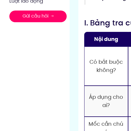
Luật lao động
Gửi câu hỏi
I. Bảng tra
Nội dung
Có bắt buộc
không?
Áp dụng cho
ai?
Mốc cần chú