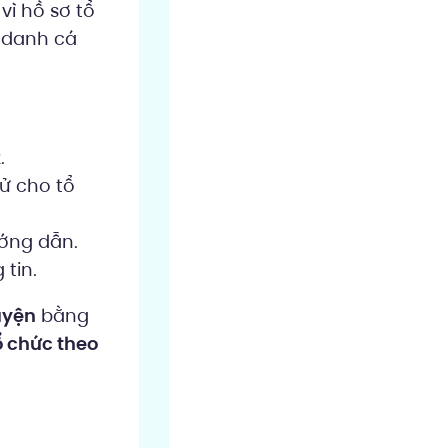
ì hồ sơ tổ
 danh cá
.
ử cho tổ
ướng dẫn.
tin.
uyện
bằng
ổ chức theo