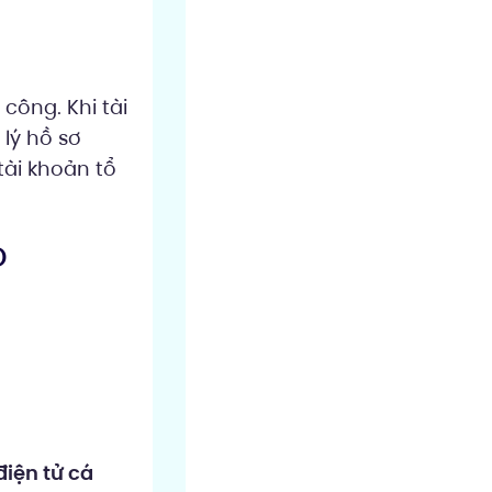
công. Khi tài
lý hồ sơ
tài khoản tổ
D
điện tử cá