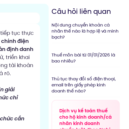
Câu hỏi liên quan
Nội dung chuyển khoản cá
nhân thế nào là hợp lệ và minh
tiếp tục thực
bạch?
 chính điện
ản định danh
Thuế môn bài từ 01/01/2026 là
 triển khai
bao nhiêu?
ởng tài khoản
 rõ.
Thủ tục thay đổi số điện thoại,
email trên giấy phép kinh
n giải
doanh thế nào?
hức chỉ
Dịch vụ kế toán thuế
cho hộ kinh doanh/cá
ổ chức cần
nhân kinh doanh