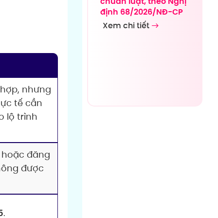
chuẩn luật, theo Nghị
định 68/2026/NĐ-CP
Xem chi tiết
 hợp, nhưng
hực tế cần
 lộ trình
p hoặc đăng
không được
5
.