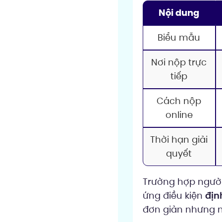
Nội dung
Biểu mẫu
Nơi nộp trực
tiếp
Cách nộp
online
Thời hạn giải
quyết
Trường hợp người 
ứng điều kiện
địn
đơn giản nhưng n