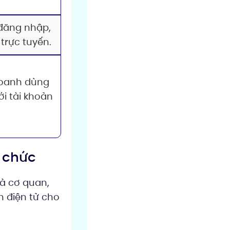
 đăng nhập,
trực tuyến.
doanh dùng
i tài khoản
ổ chức
là cơ quan,
h điện tử cho