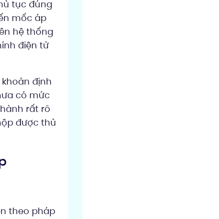
thủ tục đúng
đến mốc áp
rên hệ thống
ính điện tử
 khoản định
chưa có mức
 hành rất rõ
nộp được thủ
ặp
iện theo pháp