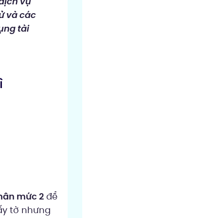
dịch vụ
ử và các
ụng tài
ì
nhân mức 2
để
ấy tờ nhưng