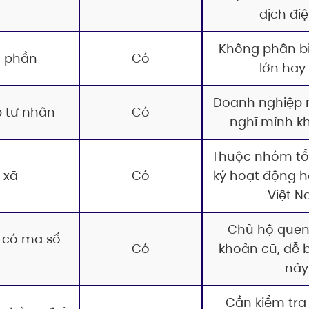
dịch điệ
Không phân b
ổ phần
Có
lớn hay
Doanh nghiệp 
 tư nhân
Có
nghĩ mình k
Thuộc nhóm tổ
 xã
Có
ký hoạt động h
Việt 
Chủ hộ quen
 có mã số
Có
khoản cũ, dễ 
này
Cần kiểm tra