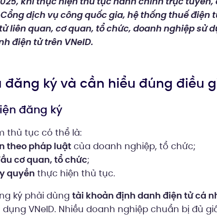
025, khi thực hiện thủ tục hành chính trực tuyến, 
 Cổng dịch vụ công quốc gia, hệ thống thuế điện t
 tử liên quan, cơ quan, tổ chức, doanh nghiệp sử d
h điện tử trên VNeID.
ra đăng ký và cần hiểu đúng điều g
hiện đăng ký
 thủ tục có thể là:
n theo pháp luật
của doanh nghiệp, tổ chức;
ầu cơ quan, tổ chức
;
ủy quyền
thực hiện thủ tục.
ăng ký phải dùng
tài khoản định danh điện tử cá 
g dụng VNeID. Nhiều doanh nghiệp chuẩn bị đủ gi