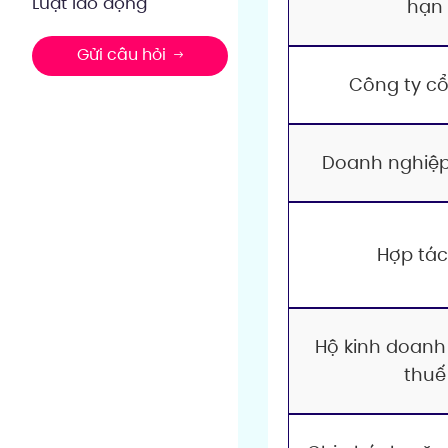
Luật lao động
hạn
Gửi câu hỏi
Công ty c
Doanh nghiệp
Hợp tác
Hộ kinh doanh
thuế