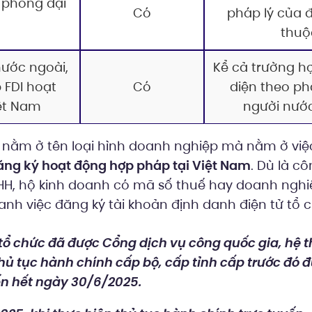
 phòng đại
Có
pháp lý của 
thuộ
ước ngoài,
Kể cả trường h
 FDI hoạt
Có
diện theo phá
iệt Nam
người nướ
nằm ở tên loại hình doanh nghiệp mà nằm ở vi
ăng ký hoạt động hợp pháp tại Việt Nam
. Dù là cô
HH, hộ kinh doanh có mã số thuế hay doanh nghi
anh việc đăng ký tài khoản định danh điện tử tổ 
tổ chức đã được Cổng dịch vụ công quốc gia, hệ 
thủ tục hành chính cấp bộ, cấp tỉnh cấp trước đó đ
n hết ngày 30/6/2025.