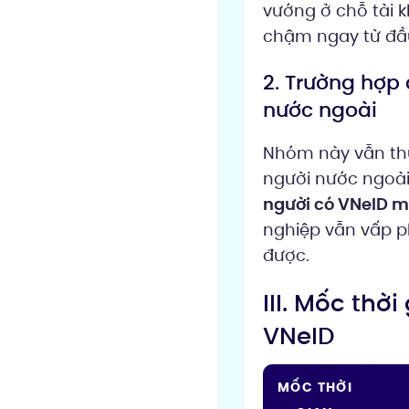
vướng ở chỗ tài k
chậm ngay từ đầ
2. Trường hợp 
nước ngoài
Nhóm này vẫn thu
người nước ngoài
người có VNeID m
nghiệp vẫn vấp ph
được.
III. Mốc th
VNeID
MỐC THỜI