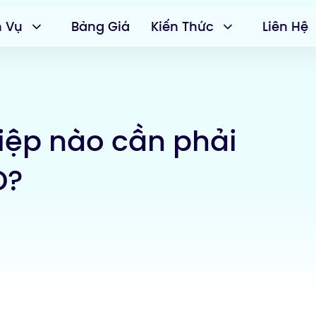
h Vụ
Bảng Giá
Kiến Thức
Liên Hệ
iệp nào cần phải
D?