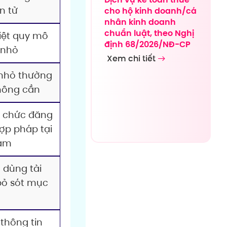
n tử
cho hộ kinh doanh/cá
nhân kinh doanh
chuẩn luật, theo Nghị
iệt quy mô
định 68/2026/NĐ-CP
 nhỏ
Xem chi tiết
nhỏ thường
hông cần
 chức đăng
ợp pháp tại
Nam
 dùng tài
bỏ sót mục
 thông tin