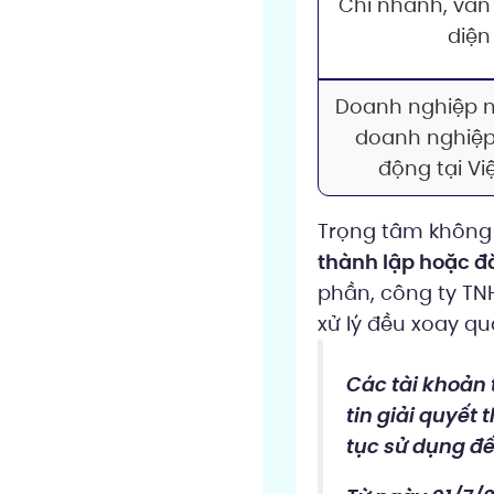
Chi nhánh, văn
diện
Doanh nghiệp n
doanh nghiệp
động tại V
Trọng tâm không 
thành lập hoặc đ
phần, công ty TN
xử lý đều xoay qu
Các tài khoản 
tin giải quyết 
tục sử dụng đế