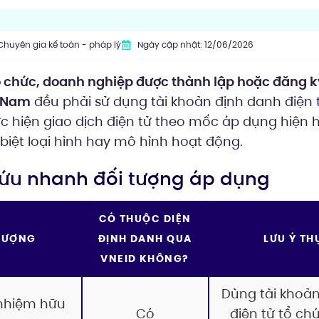
Chuyên gia kế toán - pháp lý
Ngày cập nhật: 12/06/2026
tổ chức, doanh nghiệp được thành lập hoặc đăng 
t Nam
đều phải sử dụng tài khoản định danh điện 
ực hiện giao dịch điện tử theo mốc áp dụng hiện 
biệt loại hình hay mô hình hoạt động.
 cứu nhanh đối tượng áp dụng
CÓ THUỘC DIỆN
TƯỢNG
ĐỊNH DANH QUA
LƯU Ý TH
VNEID KHÔNG?
Dùng tài khoả
 nhiệm hữu
Có
điện tử tổ chứ