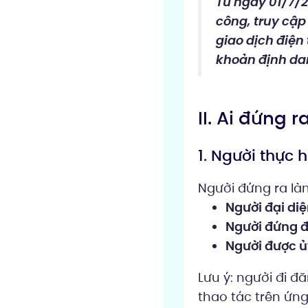
Từ ngày 01/7/2
công, truy cập
giao dịch điện
khoản định dan
II. Ai đứng 
1. Người thực 
Người đứng ra làm
Người đại diệ
Người đứng đ
Người được 
Lưu ý: người đi đ
thao tác trên ứn