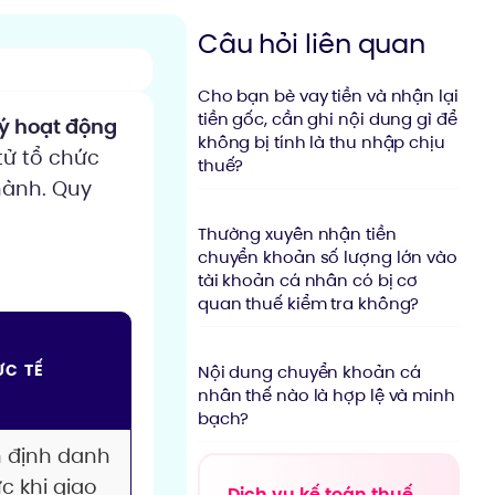
Câu hỏi liên quan
Cho bạn bè vay tiền và nhận lại
tiền gốc, cần ghi nội dung gì để
ký hoạt động
không bị tính là thu nhập chịu
tử tổ chức
thuế?
hành. Quy
Thường xuyên nhận tiền
chuyển khoản số lượng lớn vào
tài khoản cá nhân có bị cơ
quan thuế kiểm tra không?
ỰC TẾ
Nội dung chuyển khoản cá
nhân thế nào là hợp lệ và minh
bạch?
n định danh
c khi giao
Dịch vụ kế toán thuế