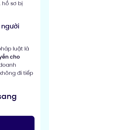
 hồ sơ bị
 người
háp luật là
yền cho
 doanh
không đi tiếp
 sang