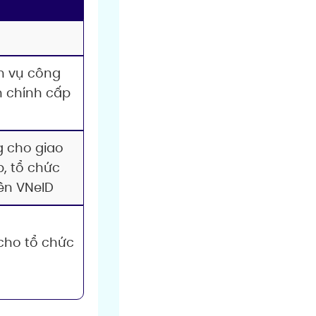
h vụ công
h chính cấp
g cho giao
, tổ chức
ên VNeID
 cho tổ chức