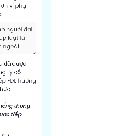
đơn vị phụ
c
ợp người đại
p luật là
c ngoài
ệc
đã được
ng ty cổ
ệp FDI, hướng
chức.
thống thông
ược tiếp