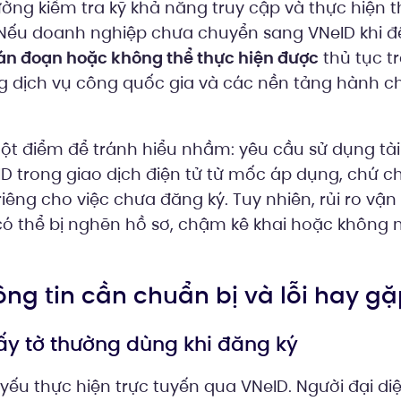
ờng kiểm tra kỹ khả năng truy cập và thực hiện 
. Nếu doanh nghiệp chưa chuyển sang VNeID khi 
ián đoạn hoặc không thể thực hiện được
thủ tục t
ng dịch vụ công quốc gia và các nền tảng hành ch
t điểm để tránh hiểu nhầm: yêu cầu sử dụng tài
ID trong giao dịch điện tử từ mốc áp dụng, chứ 
riêng cho việc chưa đăng ký. Tuy nhiên, rủi ro vận
có thể bị nghẽn hồ sơ, chậm kê khai hoặc không 
hông tin cần chuẩn bị và lỗi hay g
giấy tờ thường dùng khi đăng ký
yếu thực hiện trực tuyến qua VNeID. Người đại d