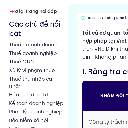
Trở lại trang hỏi đáp
Trả lời bởi:
Hồng Loan
| 
Các chủ đề nổi
bật
Tất cả cơ quan, 
hợp pháp tại Việ
Thuế hộ kinh doanh
trên VNeID khi th
Thuế doanh nghiệp
định không phân 
Thuế GTGT
I. Bảng tra
Xử lý vi phạm thuế
Thuế thu nhập cá
nhân
Hóa đơn điện tử
NHÓM ĐỐI 
Kế toán doanh nghiệp
Pháp lý doanh nghiệp
Bảo hiểm xã hội
Công ty trách