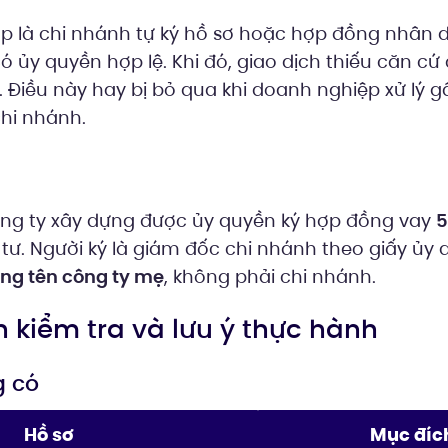
ặp là chi nhánh tự ký hồ sơ hoặc hợp đồng nhân 
ủy quyền hợp lệ. Khi đó, giao dịch thiếu căn cứ 
ý. Điều này hay bị bỏ qua khi doanh nghiệp xử lý 
hi nhánh.
ng ty xây dựng được ủy quyền ký hợp đồng vay
5
tư. Người ký là giám đốc chi nhánh theo giấy ủy
ng tên công ty mẹ
, không phải chi nhánh.
n kiểm tra và lưu ý thực hành
g có
Hồ sơ
Mục đíc