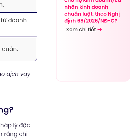
cho hộ kinh doanh/cá
n.
nhân kinh doanh
chuẩn luật, theo Nghị
 từ doanh
định 68/2026/NĐ-CP
Xem chi tiết
 quản.
ao dịch vay
àng?
háp lý độc
n rằng chi