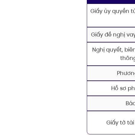
Giấy ủy quyền t
Giấy đề nghị v
Nghị quyết, bi
thôn
Phươn
Hồ sơ ph
Báo
Giấy tờ t