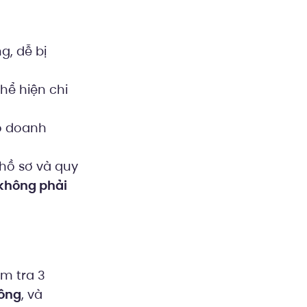
g, dễ bị
thể hiện chi
do doanh
hồ sơ và quy
không phải
ểm tra 3
hông
, và