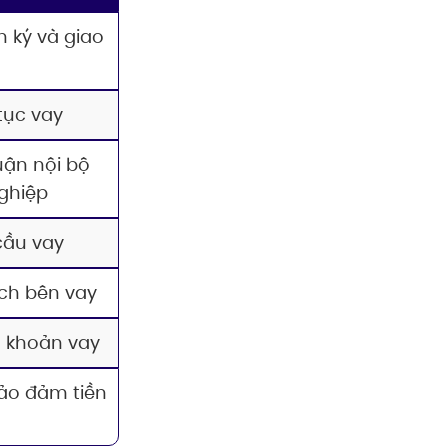
 ký và giao
tục vay
uận nội bộ
ghiệp
 cầu vay
ch bên vay
 khoản vay
bảo đảm tiền