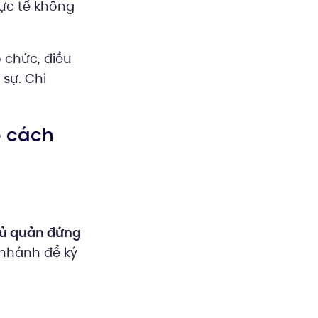
ực tế không
 chức, điều
 sự. Chi
o cách
ủ quản đứng
nhánh để ký