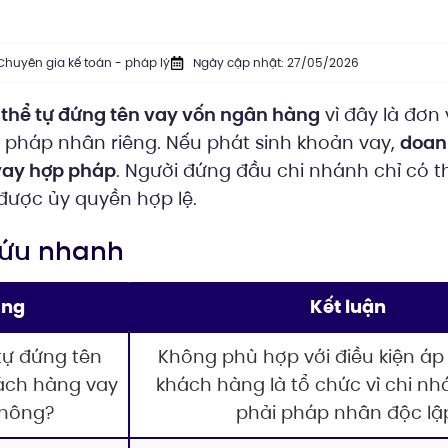
Chuyên gia kế toán - pháp lý
Ngày cập nhật: 27/05/2026
thể tự đứng tên vay vốn ngân hàng
vì đây là đơn 
 pháp nhân riêng. Nếu phát sinh khoản vay,
doan
vay hợp pháp
. Người đứng đầu chi nhánh chỉ có t
được ủy quyền hợp lệ.
 cứu nhanh
ung
Kết luận
tự đứng tên
Không phù hợp với điều kiện á
ách hàng vay
khách hàng là tổ chức vì chi n
không?
phải pháp nhân độc lậ