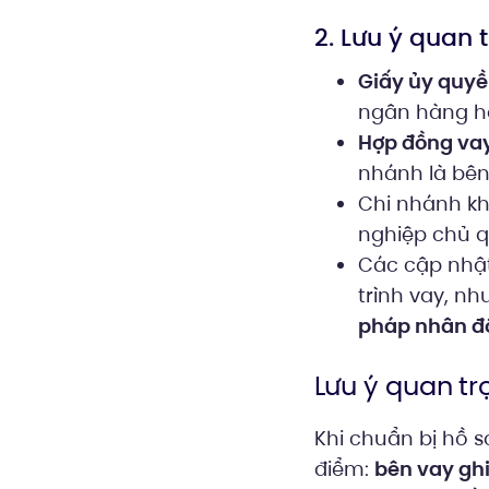
2. Lưu ý quan 
Giấy ủy quyề
ngân hàng hỏi
Hợp đồng va
nhánh là bên
Chi nhánh kh
nghiệp chủ q
Các cập nhật
trình vay, nh
pháp nhân đ
Lưu ý quan tr
Khi chuẩn bị hồ s
điểm:
bên vay ghi 