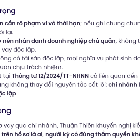
trọng
n cần rõ phạm vi và thời hạn
; nếu ghi chung chun
 lại.
y nên nhân danh doanh nghiệp chủ quản
, không 
 vay độc lập.
ông có tài sản độc lập, mọi nghĩa vụ phát sinh 
uản chịu trách nhiệm.
 tại
Thông tư 12/2024/TT-NHNN
có liên quan đến 
ưng không thay đổi nguyên tắc cốt lõi:
chi nhánh 
ộc lập
.
ọng
ơ vay qua chi nhánh, Thuận Thiên khuyến nghị ki
trên hồ sơ là ai
,
người ký có đúng thẩm quyền k