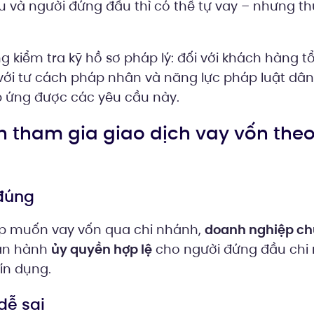
 và người đứng đầu thì có thể tự vay – nhưng th
kiểm tra kỹ hồ sơ pháp lý: đối với khách hàng tổ
 với tư cách pháp nhân và năng lực pháp luật dân
 ứng được các yêu cầu này.
ánh tham gia giao dịch vay vốn the
 đúng
p muốn vay vốn qua chi nhánh,
doanh nghiệp ch
an hành
ủy quyền hợp lệ
cho người đứng đầu chi 
ín dụng.
dễ sai