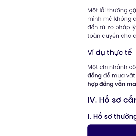
Một lỗi thường g
mình mà không có 
đến rủi ro pháp l
toàn quyền cho c
Ví dụ thực tế
Một chi nhánh cô
đồng
để mua vật 
hợp đồng vẫn ma
IV. Hồ sơ cầ
1. Hồ sơ thườn