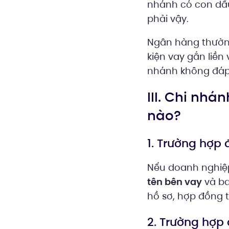
nhánh có con dấu
phải vậy.
Ngân hàng thường 
kiện vay gắn liền
nhánh không đáp
III. Chi nh
nào?
1. Trường hợp
Nếu doanh nghiệ
tên bên vay
và b
hồ sơ, hợp đồng t
2. Trường hợp 