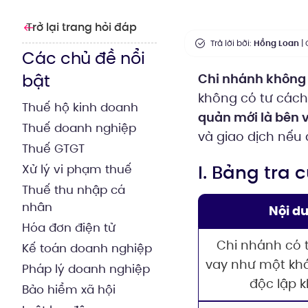
Trở lại trang hỏi đáp
Trả lời bởi:
Hồng Loan
| 
Các chủ đề nổi
bật
Chi nhánh không 
không có tư cách
Thuế hộ kinh doanh
quản mới là bên 
Thuế doanh nghiệp
và giao dịch nếu 
Thuế GTGT
I. Bảng tra
Xử lý vi phạm thuế
Thuế thu nhập cá
nhân
Nội d
Hóa đơn điện tử
Chi nhánh có 
Kế toán doanh nghiệp
vay như một kh
Pháp lý doanh nghiệp
độc lập 
Bảo hiểm xã hội