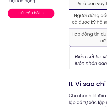
Luật lao động
Ai là bên vay
Gửi câu hỏi
Người đứng đầ
có được ký hồ s
Hợp đồng tín d
ai?
Điểm cốt lõi:
ch
luôn nhân dan
II. Vì sao 
Chi nhánh là
đơn 
lập để tự xác lập