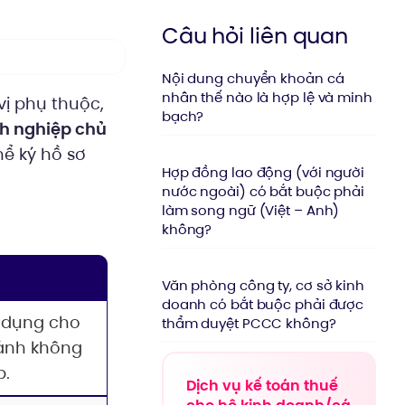
Câu hỏi liên quan
Nội dung chuyển khoản cá
nhân thế nào là hợp lệ và minh
vị phụ thuộc,
bạch?
h nghiệp chủ
hể ký hồ sơ
Hợp đồng lao động (với người
nước ngoài) có bắt buộc phải
làm song ngữ (Việt – Anh)
không?
Văn phòng công ty, cơ sở kinh
doanh có bắt buộc phải được
p dụng cho
thẩm duyệt PCCC không?
hánh không
p.
Dịch vụ kế toán thuế