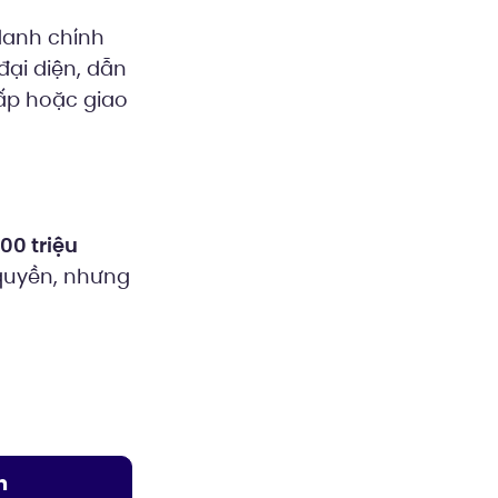
danh chính
đại diện, dẫn
gấp hoặc giao
00 triệu
 quyền, nhưng
h