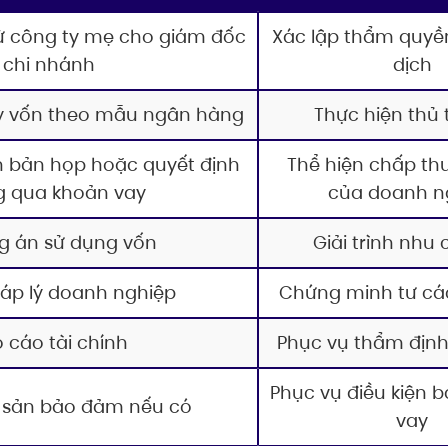
ừ công ty mẹ cho giám đốc
Xác lập thẩm quyền
chi nhánh
dịch
ay vốn theo mẫu ngân hàng
Thực hiện thủ 
ên bản họp hoặc quyết định
Thể hiện chấp th
g qua khoản vay
của doanh n
g án sử dụng vốn
Giải trình nhu
áp lý doanh nghiệp
Chứng minh tư cá
 cáo tài chính
Phục vụ thẩm định
Phục vụ điều kiện 
ài sản bảo đảm nếu có
vay