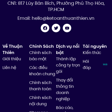
CN1: 817 Lũy Bán Bích, Phường Phú Thọ Hòa,
TP.HCM
Email:
hello@ketoanthuanthien.vn
Về Thuận
Chính Sách
Dịch vụ nổi
Tài nguyên
Thiên
bật
Chính sách
Kiến thức
Giới thiệu
bảo mật
Thành lập
Hỏi
công ty trọn
Mới
Liên hệ
Các điều
đáp
gói
khoản chung
Thay đổi
Chính sách
thông tin
thanh toán
doanh
Chính sách
nghiệp
nội dung
Báo cáo,