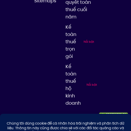
Sitemaps
quyết toán
thuế cuối
năm
Kế
toán
thuế
Nổi bật
trọn
gói
Kế
toán
thuế
Nổi bật
hộ
kinh
doanh