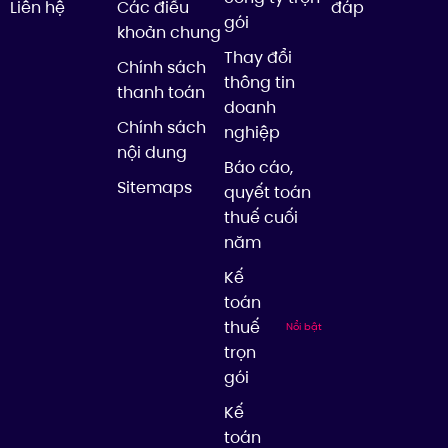
Liên hệ
Các điều
đáp
gói
khoản chung
Thay đổi
Chính sách
thông tin
thanh toán
doanh
Chính sách
nghiệp
nội dung
Báo cáo,
Sitemaps
quyết toán
thuế cuối
năm
Kế
toán
thuế
Nổi bật
trọn
gói
Kế
toán