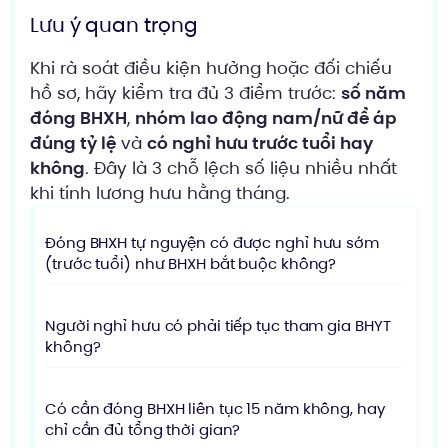
Lưu ý quan trọng
Khi rà soát điều kiện hưởng hoặc đối chiếu
hồ sơ, hãy kiểm tra đủ 3 điểm trước:
số năm
đóng BHXH
,
nhóm lao động nam/nữ để áp
đúng tỷ lệ
và
có nghỉ hưu trước tuổi hay
không
. Đây là 3 chỗ lệch số liệu nhiều nhất
khi tính lương hưu hằng tháng.
Đóng BHXH tự nguyện có được nghỉ hưu sớm
(trước tuổi) như BHXH bắt buộc không?
Người nghỉ hưu có phải tiếp tục tham gia BHYT
không?
Có cần đóng BHXH liên tục 15 năm không, hay
chỉ cần đủ tổng thời gian?