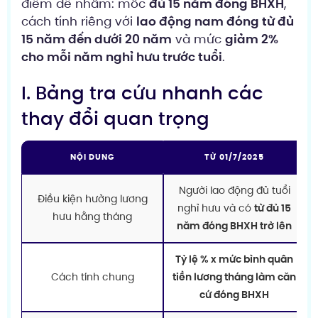
điểm dễ nhầm: mốc
đủ 15 năm đóng BHXH
,
cách tính riêng với
lao động nam đóng từ đủ
15 năm đến dưới 20 năm
và mức
giảm 2%
cho mỗi năm nghỉ hưu trước tuổi
.
I. Bảng tra cứu nhanh các
thay đổi quan trọng
NỘI DUNG
TỪ 01/7/2025
Người lao động đủ tuổi
Điều kiện hưởng lương
nghỉ hưu và có
từ đủ 15
hưu hằng tháng
năm đóng BHXH trở lên
Tỷ lệ % x mức bình quân
Cách tính chung
tiền lương tháng làm căn
cứ đóng BHXH