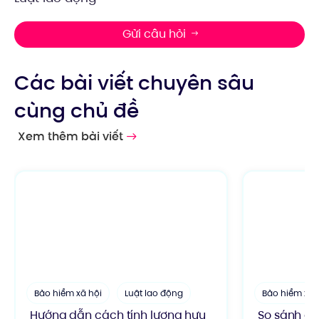
Gửi câu hỏi
Các bài viết chuyên sâu
cùng chủ đề
Xem thêm bài viết
Bảo hiểm xã hội
Luật lao động
Bảo hiểm xã 
Hướng dẫn cách tính lương hưu
So sánh chi