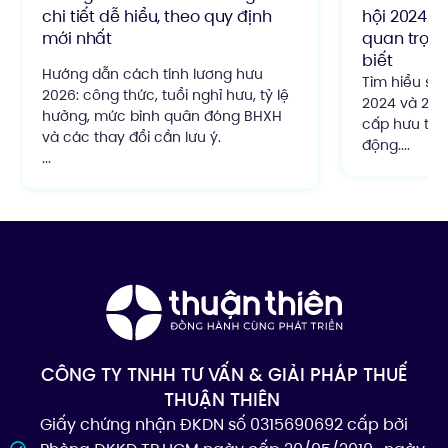
chi tiết dễ hiểu, theo quy định
hội 2024 v
mới nhất
quan trọng
biết
Hướng dẫn cách tính lương hưu
Tìm hiểu sự 
2026: công thức, tuổi nghỉ hưu, tỷ lệ
2024 và 2014
hưởng, mức bình quân đóng BHXH
cấp hưu trí,
và các thay đổi cần lưu ý.
động....
...
CÔNG TY TNHH TƯ VẤN & GIẢI PHÁP THUẾ
THUẬN THIÊN
Giấy chứng nhận ĐKDN số 0315690692 cấp bởi