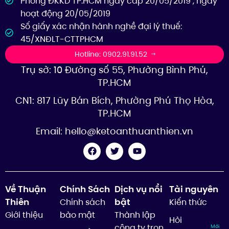
Phòng ĐKKD TP.HCM ngày cấp 20/05/2019 , ngày
hoạt động 20/05/2019
Số giấy xác nhận hành nghề đại lý thuế:
45/XNĐLT-CTTPHCM
Hotline: 0902.91.91.52
Trụ sở: 10 Đường số 55, Phường Bình Phú,
TP.HCM
CN1: 817 Lũy Bán Bích, Phường Phú Thọ Hòa,
TP.HCM
Email:
hello@ketoanthuanthien.vn
Về Thuận
Chính Sách
Dịch vụ nổi
Tài nguyên
Thiên
bật
Chính sách
Kiến thức
Giới thiệu
bảo mật
Thành lập
Hỏi
công ty trọn
Mới