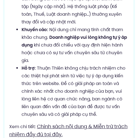
tập (Ngày cập nhật). Hệ thống luật pháp (Kế
toán, Thuế, Luật doanh nghiệp…) thường xuyên
thay đổi và cập nhật mới.
Khuyến cáo:
Nội dung chỉ mang tính chất tham
khảo chung.
Doanh nghiệp vui lòng không tự ý áp
dụng
khi chưa đối chiếu với quy định hiện hành
hoặc chưa có sự tư vấn chuyên sâu từ chuyên
gia.
Hỗ trợ:
Thuận Thiên không chịu trách nhiệm cho
các thiệt hại phát sinh từ việc tự ý áp dụng kiến
thức trên website. Để có giải pháp an toàn và
chính xác nhất cho doanh nghiệp của bạn, vui
lòng liên hệ cơ quan chức năng, ban ngành có
liên quan đến vấn đề của bạn để được tư vấn
chuyên sâu và có giải pháp cụ thể.
Chính sách nội dung & Miễn trừ trách
Xem chi tiết:
nhiệm đầy đủ tại đây.