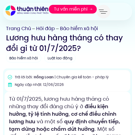
Tư vấn miễn phí
Trang Chủ
Hỏi đáp
Bảo hiểm xã hội
—
—
Lương hưu hàng tháng có thay
đổi gì từ 01/7/2025?
Bảo hiểm xã hội
Luật lao động
Trả lời bởi:
Hồng Loan
| Chuyên gia kế toán - pháp lý
Ngày cập nhật: 12/06/2026
Từ 01/7/2025, lương hưu hàng tháng có
những thay đổi đáng chú ý ở
điều kiện
hưởng
,
tỷ lệ tính hưởng
,
cơ chế điều chỉnh
lương hưu
và một số
quy định chuyển tiếp,
tạm dừng hoặc chấm dứt hưởng
. Một số