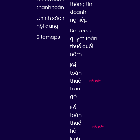
thông tin
thanh toán
doanh
Chính sách
nghiệp
nội dung
Báo cáo,
Sitemaps
quyết toán
thuế cuối
năm
Kế
toán
thuế
Nổi bật
trọn
gói
Kế
toán
thuế
Nổi bật
hộ
kinh