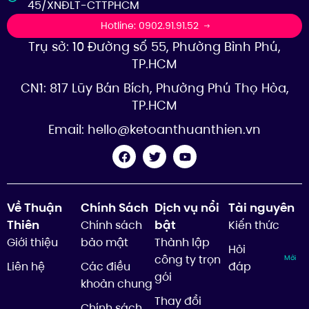
45/XNĐLT-CTTPHCM
Hotline: 0902.91.91.52
Trụ sở: 10 Đường số 55, Phường Bình Phú,
TP.HCM
CN1: 817 Lũy Bán Bích, Phường Phú Thọ Hòa,
TP.HCM
Email:
hello@ketoanthuanthien.vn
Về Thuận
Chính Sách
Dịch vụ nổi
Tài nguyên
Thiên
bật
Chính sách
Kiến thức
Giới thiệu
bảo mật
Thành lập
Hỏi
công ty trọn
Mới
Liên hệ
Các điều
đáp
gói
khoản chung
Thay đổi
Chính sách