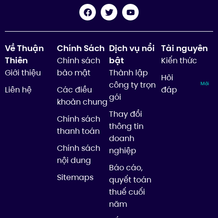
Về Thuận
Chính Sách
Dịch vụ nổi
Tài nguyên
Thiên
bật
Chính sách
Kiến thức
Giới thiệu
bảo mật
Thành lập
Hỏi
công ty trọn
Mới
Liên hệ
Các điều
đáp
gói
khoản chung
Thay đổi
Chính sách
thông tin
thanh toán
doanh
Chính sách
nghiệp
nội dung
Báo cáo,
Sitemaps
quyết toán
thuế cuối
năm