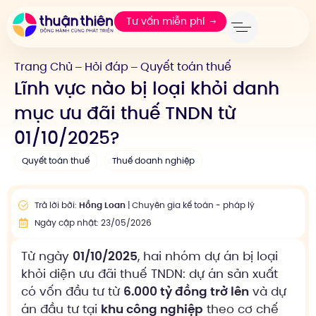
Tư vấn miễn phí
Trang Chủ
Hỏi đáp
Quyết toán thuế
—
—
Lĩnh vực nào bị loại khỏi danh
mục ưu đãi thuế TNDN từ
01/10/2025?
Quyết toán thuế
Thuế doanh nghiệp
Trả lời bởi:
Hồng Loan
| Chuyên gia kế toán - pháp lý
Ngày cập nhật: 23/05/2026
Từ ngày
01/10/2025
, hai nhóm dự án bị loại
khỏi diện ưu đãi thuế TNDN: dự án sản xuất
có vốn đầu tư từ
6.000 tỷ đồng trở lên
và dự
án đầu tư tại
khu công nghiệp
theo cơ chế