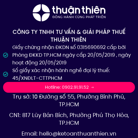
CÔNG TY TNHH TƯ VẤN & GIẢI PHÁP THUẾ
THUẬN THIÊN
Giấy chứng nhận ĐKDN số 0315690692 cấp bởi
Phòng ĐKKD TP.HCM ngày cấp 20/05/2019 , ngày
hoạt động 20/05/2019
Số giấy xác nhận hành nghề đại lý thuế:
45/XNĐLT-CTTPHCM
Hotline: 0902.91.91.52
Trụ sở: 10 Đường số 55, Phường Bình Phú,
TP.HCM
CN1: 817 Lũy Bán Bích, Phường Phú Thọ Hòa,
TP.HCM
Email:
hello@ketoanthuanthien.vn