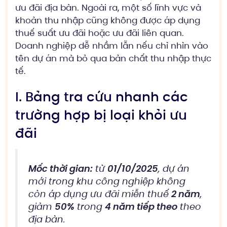
ưu đãi địa bàn. Ngoài ra, một số lĩnh vực và
khoản thu nhập cũng không được áp dụng
thuế suất ưu đãi hoặc ưu đãi liên quan.
Doanh nghiệp dễ nhầm lẫn nếu chỉ nhìn vào
tên dự án mà bỏ qua bản chất thu nhập thực
tế.
I. Bảng tra cứu nhanh các
trường hợp bị loại khỏi ưu
đãi
Mốc thời gian:
từ
01/10/2025
, dự án
mới trong khu công nghiệp không
còn áp dụng ưu đãi miễn thuế
2 năm
,
giảm
50%
trong
4 năm tiếp theo
theo
địa bàn.