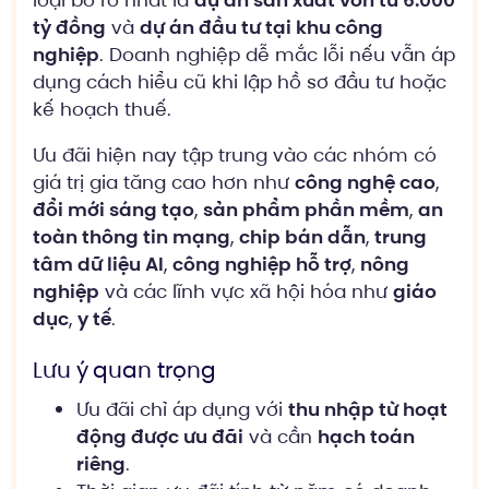
tỷ đồng
và
dự án đầu tư tại khu công
nghiệp
. Doanh nghiệp dễ mắc lỗi nếu vẫn áp
dụng cách hiểu cũ khi lập hồ sơ đầu tư hoặc
kế hoạch thuế.
Ưu đãi hiện nay tập trung vào các nhóm có
giá trị gia tăng cao hơn như
công nghệ cao
,
đổi mới sáng tạo
,
sản phẩm phần mềm
,
an
toàn thông tin mạng
,
chip bán dẫn
,
trung
tâm dữ liệu AI
,
công nghiệp hỗ trợ
,
nông
nghiệp
và các lĩnh vực xã hội hóa như
giáo
dục
,
y tế
.
Lưu ý quan trọng
Ưu đãi chỉ áp dụng với
thu nhập từ hoạt
động được ưu đãi
và cần
hạch toán
riêng
.