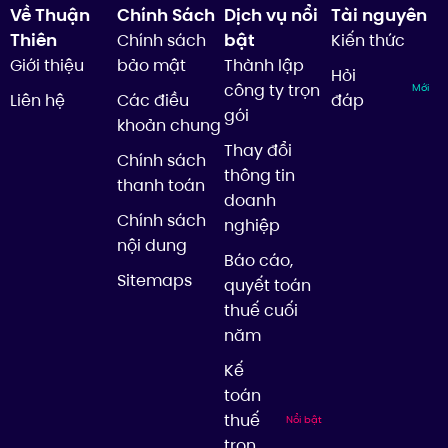
Về Thuận
Chính Sách
Dịch vụ nổi
Tài nguyên
Thiên
bật
Chính sách
Kiến thức
Giới thiệu
bảo mật
Thành lập
Hỏi
công ty trọn
Mới
Liên hệ
Các điều
đáp
gói
khoản chung
Thay đổi
Chính sách
thông tin
thanh toán
doanh
Chính sách
nghiệp
nội dung
Báo cáo,
Sitemaps
quyết toán
thuế cuối
năm
Kế
toán
thuế
Nổi bật
trọn