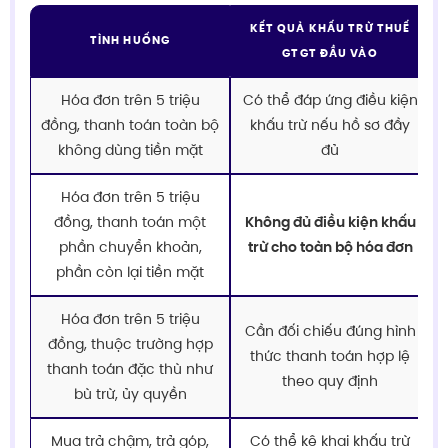
KẾT QUẢ KHẤU TRỪ THUẾ
TÌNH HUỐNG
GTGT ĐẦU VÀO
Hóa đơn trên 5 triệu
Có thể đáp ứng điều kiện
đồng, thanh toán toàn bộ
khấu trừ nếu hồ sơ đầy
không dùng tiền mặt
đủ
Hóa đơn trên 5 triệu
đồng, thanh toán một
Không đủ điều kiện khấu
phần chuyển khoản,
trừ cho toàn bộ hóa đơn
phần còn lại tiền mặt
Hóa đơn trên 5 triệu
Cần đối chiếu đúng hình
đồng, thuộc trường hợp
thức thanh toán hợp lệ
thanh toán đặc thù như
theo quy định
bù trừ, ủy quyền
Mua trả chậm, trả góp,
Có thể kê khai khấu trừ