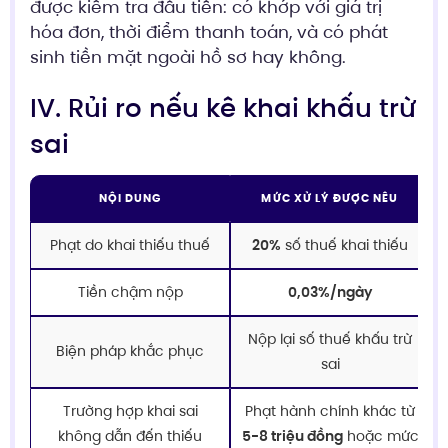
được kiểm tra đầu tiên: có khớp với giá trị
hóa đơn, thời điểm thanh toán, và có phát
sinh tiền mặt ngoài hồ sơ hay không.
IV. Rủi ro nếu kê khai khấu trừ
sai
NỘI DUNG
MỨC XỬ LÝ ĐƯỢC NÊU
Phạt do khai thiếu thuế
20%
số thuế khai thiếu
Tiền chậm nộp
0,03%/ngày
Nộp lại số thuế khấu trừ
Biện pháp khắc phục
sai
Trường hợp khai sai
Phạt hành chính khác từ
không dẫn đến thiếu
5-8 triệu đồng
hoặc mức