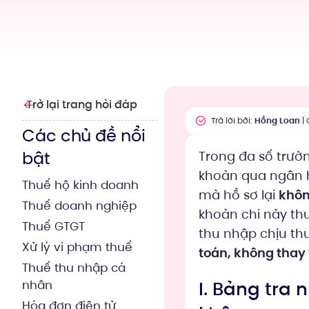
Trở lại trang hỏi đáp
Trả lời bởi:
Hồng Loan
| 
Các chủ đề nổi
bật
Trong đa số trườn
khoản qua ngân h
Thuế hộ kinh doanh
mà hồ sơ lại
khôn
Thuế doanh nghiệp
khoản chi này t
Thuế GTGT
thu nhập chịu th
Xử lý vi phạm thuế
toán, không thay
Thuế thu nhập cá
I. Bảng tra 
nhân
Hóa đơn điện tử