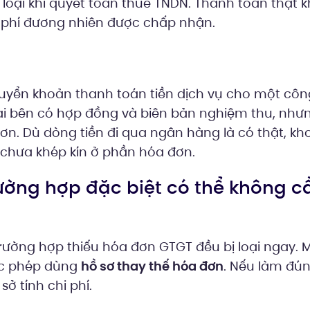
 loại khi quyết toán thuế TNDN. Thanh toán thật
i phí đương nhiên được chấp nhận.
yển khoản thanh toán tiền dịch vụ cho một côn
ai bên có hợp đồng và biên bản nghiệm thu, như
n. Dù dòng tiền đi qua ngân hàng là có thật, kh
sơ chưa khép kín ở phần hóa đơn.
trường hợp đặc biệt có thể không 
rường hợp thiếu hóa đơn GTGT đều bị loại ngay. M
ợc phép dùng
hồ sơ thay thế hóa đơn
. Nếu làm đú
ở tính chi phí.