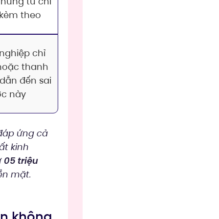
hứng từ chi
 kèm theo
nghiệp chỉ
 hoặc thanh
 dẫn đến sai
ớc này
đáp ứng cả
ất kinh
ừ
05 triệu
ền mặt.
ẫn không