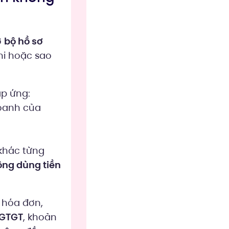
ở
bộ hồ sơ
hi hoặc sao
áp ứng:
doanh của
khác từng
ông dùng tiền
 hóa đơn,
 GTGT
, khoản