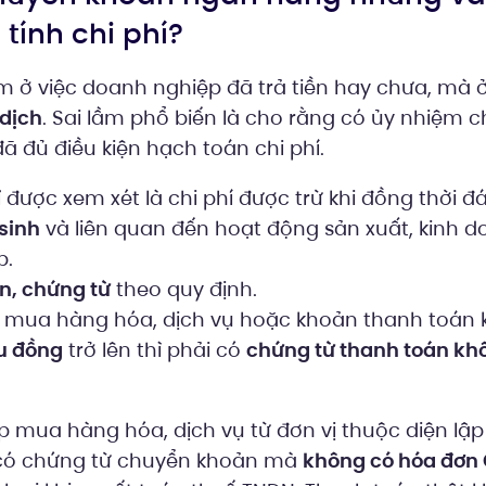
 tính chi phí?
 ở việc doanh nghiệp đã trả tiền hay chưa, mà 
dịch
. Sai lầm phổ biến là cho rằng có ủy nhiệm c
ã đủ điều kiện hạch toán chi phí.
 được xem xét là chi phí được trừ khi đồng thời đ
sinh
và liên quan đến hoạt động sản xuất, kinh 
p.
n, chứng từ
theo quy định.
 mua hàng hóa, dịch vụ hoặc khoản thanh toán 
ệu đồng
trở lên thì phải có
chứng từ thanh toán kh
 mua hàng hóa, dịch vụ từ đơn vị thuộc diện lập
 có chứng từ chuyển khoản mà
không có hóa đơn