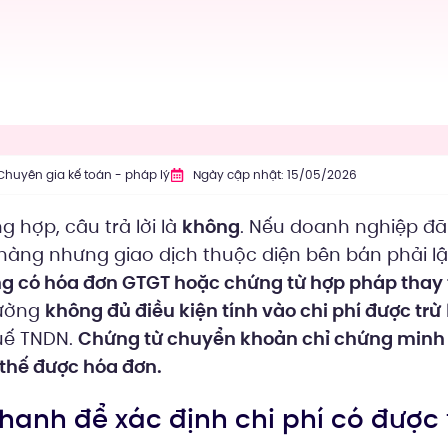
Chuyên gia kế toán - pháp lý
Ngày cập nhật: 15/05/2026
g hợp, câu trả lời là
không
. Nếu doanh nghiệp đ
àng nhưng giao dịch thuộc diện bên bán phải lậ
g có hóa đơn GTGT hoặc chứng từ hợp pháp thay 
hường
không đủ điều kiện tính vào chi phí được trừ
uế TNDN.
Chứng từ chuyển khoản chỉ chứng minh
 thế được hóa đơn.
nhanh để xác định chi phí có được 