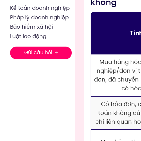
không
Kế toán doanh nghiệp
Pháp lý doanh nghiệp
Bảo hiểm xã hội
Tìn
Luật lao động
Gửi câu hỏi
Mua hàng hóa,
nghiệp/đơn vị 
đơn, đã chuyển
có hó
Có hóa đơn, 
toán không dù
chi liên quan h