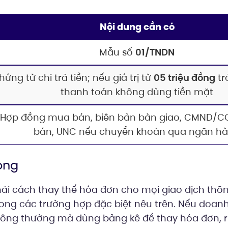
Nội dung cần có
Mẫu số
01/TNDN
hứng từ chi trả tiền; nếu giá trị từ
05 triệu đồng
tr
thanh toán không dùng tiền mặt
Hợp đồng mua bán, biên bản bàn giao, CMND/C
bán, UNC nếu chuyển khoản qua ngân h
ọng
ải cách thay thế hóa đơn cho mọi giao dịch thô
rong các trường hợp đặc biệt nêu trên. Nếu doa
ông thường mà dùng bảng kê để thay hóa đơn, rủi