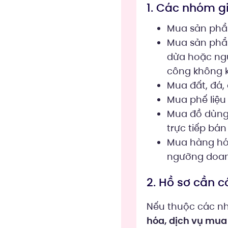
1. Các nhóm gi
Mua sản phẩm
Mua sản phẩm 
dừa hoặc ngu
công không k
Mua đất, đá, 
Mua phế liệu 
Mua đồ dùng,
trực tiếp bán 
Mua hàng hóa
ngưỡng doanh
2. Hồ sơ cần c
Nếu thuộc các n
hóa, dịch vụ mua