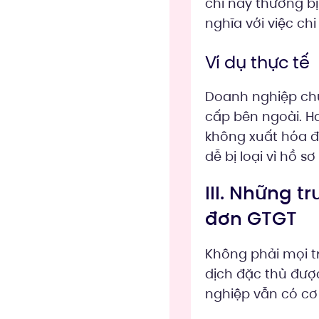
chi này thường bị
nghĩa với việc ch
Ví dụ thực tế
Doanh nghiệp chu
cấp bên ngoài. H
không xuất hóa đơ
dễ bị loại vì hồ 
III. Những 
đơn GTGT
Không phải mọi t
dịch đặc thù đư
nghiệp vẫn có cơ s