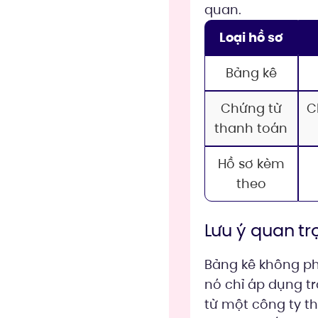
quan.
Loại hồ sơ
Bảng kê
Chứng từ
C
thanh toán
Hồ sơ kèm
theo
Lưu ý quan tr
Bảng kê không ph
nó chỉ áp dụng t
từ một công ty th