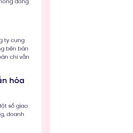
 không đồng
g ty cung
ng bên bán
oản chi vẫn
cần hóa
ột số giao
ng, doanh