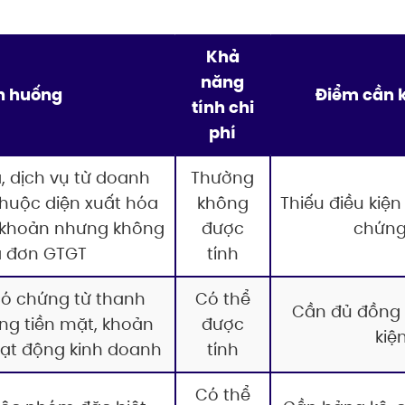
Khả
năng
h huống
Điểm cần k
tính chi
phí
 dịch vụ từ doanh
Thường
thuộc diện xuất hóa
không
Thiếu điều kiện
 khoản nhưng không
được
chứng
a đơn GTGT
tính
có chứng từ thanh
Có thể
Cần đủ đồng t
ng tiền mặt, khoản
được
kiệ
oạt động kinh doanh
tính
Có thể