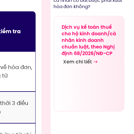
cá nhân có bắt buộc phải xuất
hóa đơn không?
Dịch vụ kế toán thuế
iểm tra
cho hộ kinh doanh/cá
nhân kinh doanh
chuẩn luật, theo Nghị
định 68/2026/NĐ-CP
Xem chi tiết
 về hóa đơn,
 từ
hời 3 điều
n