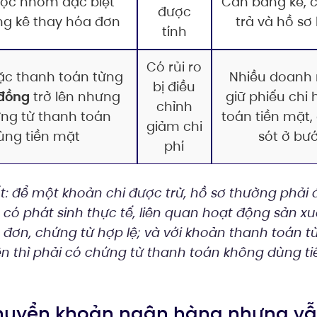
ộc nhóm đặc biệt
Cần bảng kê, c
được
g kê thay hóa đơn
trả và hồ sơ
tính
Có rủi ro
c thanh toán từng
Nhiều doanh 
bị điều
 đồng
trở lên nhưng
giữ phiếu chi
chỉnh
ng từ thanh toán
toán tiền mặt,
giảm chi
ùng tiền mặt
sót ở bư
phí
: để một khoản chi được trừ, hồ sơ thường phải 
: có phát sinh thực tế, liên quan hoạt động sản xu
đơn, chứng từ hợp lệ; và với khoản thanh toán t
ên thì phải có chứng từ thanh toán không dùng ti
 chuyển khoản ngân hàng nhưng v