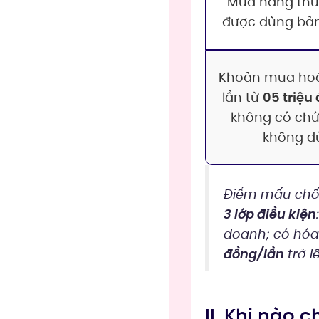
Mua hàng thu
được dùng bản
Khoản mua hoặ
lần từ
05 triệu
không có chứ
không d
Điểm mấu chốt
3 lớp điều kiện
doanh; có hóa 
đồng/lần
trở l
II. Khi nào