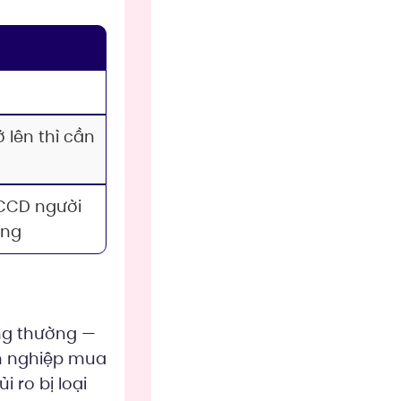
ở lên thì cần
CCD người
àng
ng thường —
nh nghiệp mua
 ro bị loại