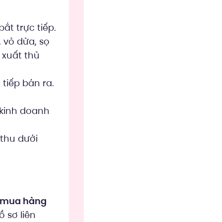
t trực tiếp.
 vỏ dừa, sọ
 xuất thủ
 tiếp bán ra.
 kinh doanh
thu dưới
 mua hàng
 sơ liên