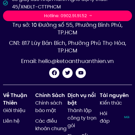
45/XNĐLT-CTTPHCM
Hotline: 0902.91.91.52
Trụ sở: 10 Đường số 55, Phường Bình Phú,
TP.HCM
CN1: 817 Lũy Bán Bích, Phường Phú Thọ Hòa,
TP.HCM
Email:
hello@ketoanthuanthien.vn
Về Thuận
Chính Sách
Dịch vụ nổi
Tài nguyên
Thiên
bật
Chính sách
Kiến thức
Giới thiệu
bảo mật
Thành lập
Hỏi
công ty trọn
Mới
Liên hệ
Các điều
đáp
gói
khoản chung