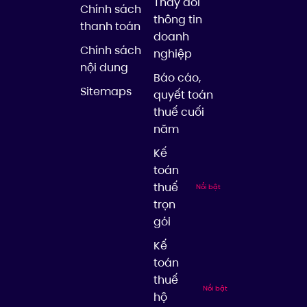
Thay đổi
Chính sách
thông tin
thanh toán
doanh
Chính sách
nghiệp
nội dung
Báo cáo,
Sitemaps
quyết toán
thuế cuối
năm
Kế
toán
thuế
Nổi bật
trọn
gói
Kế
toán
thuế
Nổi bật
hộ