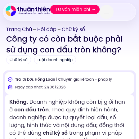
Tư vấn miễn phí
Trang Chủ
Hỏi đáp
Chữ ký số
—
—
Công ty có còn bắt buộc phải
sử dụng con dấu tròn không?
Chữ ký số
Luật doanh nghiệp
Trả lời bởi:
Hồng Loan
| Chuyên gia kế toán - pháp lý
Ngày cập nhật: 21/06/2026
Không.
Doanh nghiệp không còn bị giới hạn
ở
con dấu tròn
. Theo quy định hiện hành,
doanh nghiệp được tự quyết loại dấu, số
lượng, hình thức và nội dung dấu; đồng thời
có thể dùng
chữ ký số
trong phạm vi pháp