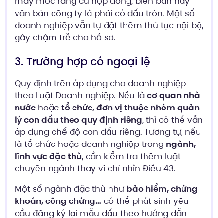
máy móc rằng cứ hợp đồng, biên bản hay
văn bản công ty là phải có dấu tròn. Một số
doanh nghiệp vẫn tự đặt thêm thủ tục nội bộ,
gây chậm trễ cho hồ sơ.
3. Trường hợp có ngoại lệ
Quy định trên áp dụng cho doanh nghiệp
theo Luật Doanh nghiệp. Nếu là
cơ quan nhà
nước
hoặc
tổ chức, đơn vị thuộc nhóm quản
lý con dấu theo quy định riêng
, thì có thể vẫn
áp dụng chế độ con dấu riêng. Tương tự, nếu
là tổ chức hoặc doanh nghiệp trong
ngành,
lĩnh vực đặc thù
, cần kiểm tra thêm luật
chuyên ngành thay vì chỉ nhìn Điều 43.
Một số ngành đặc thù như
bảo hiểm, chứng
khoán, công chứng…
có thể phát sinh yêu
cầu đăng ký lại mẫu dấu theo hướng dẫn