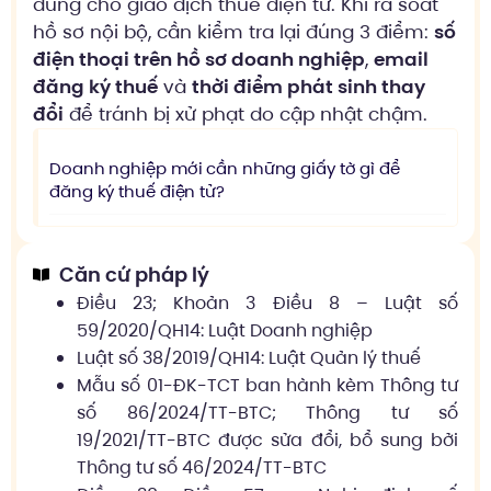
dùng cho giao dịch thuế điện tử. Khi rà soát
hồ sơ nội bộ, cần kiểm tra lại đúng 3 điểm:
số
điện thoại trên hồ sơ doanh nghiệp
,
email
đăng ký thuế
và
thời điểm phát sinh thay
đổi
để tránh bị xử phạt do cập nhật chậm.
Doanh nghiệp mới cần những giấy tờ gì để
đăng ký thuế điện tử?
Căn cứ pháp lý
Điều 23; Khoản 3 Điều 8 – Luật số
59/2020/QH14: Luật Doanh nghiệp
Luật số 38/2019/QH14: Luật Quản lý thuế
Mẫu số 01-ĐK-TCT ban hành kèm Thông tư
số 86/2024/TT-BTC; Thông tư số
19/2021/TT-BTC được sửa đổi, bổ sung bởi
Thông tư số 46/2024/TT-BTC