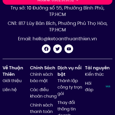
Hotline: 0902.91.91.52
Trụ sở: 10 Đường số 55, Phường Bình Phú,
TP.HCM
CN1: 817 Lũy Bán Bích, Phường Phú Thọ Hòa,
TP.HCM
Email:
hello@ketoanthuanthien.vn
Về Thuận
Chính Sách
Dịch vụ nổi
Tài nguyên
Thiên
bật
Chính sách
Kiến thức
Giới thiệu
bảo mật
Thành lập
Hỏi
công ty trọn
Mới
Liên hệ
Các điều
đáp
gói
khoản chung
Thay đổi
Chính sách
thông tin
thanh toán