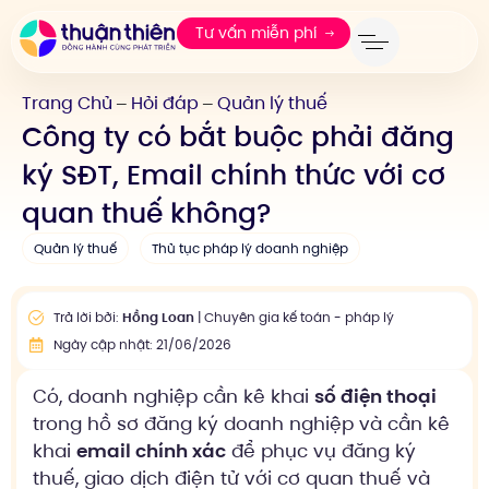
Tư vấn miễn phí
Trang Chủ
Hỏi đáp
Quản lý thuế
—
—
Công ty có bắt buộc phải đăng
ký SĐT, Email chính thức với cơ
quan thuế không?
Quản lý thuế
Thủ tục pháp lý doanh nghiệp
Trả lời bởi:
Hồng Loan
| Chuyên gia kế toán - pháp lý
Ngày cập nhật: 21/06/2026
Có, doanh nghiệp cần kê khai
số điện thoại
trong hồ sơ đăng ký doanh nghiệp và cần kê
khai
email chính xác
để phục vụ đăng ký
thuế, giao dịch điện tử với cơ quan thuế và