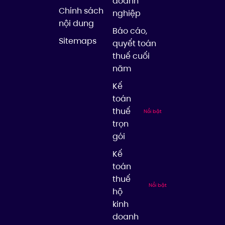
doanh
Chính sách
nghiệp
nội dung
Báo cáo,
Sitemaps
quyết toán
thuế cuối
năm
Kế
toán
thuế
Nổi bật
trọn
gói
Kế
toán
thuế
Nổi bật
hộ
kinh
doanh