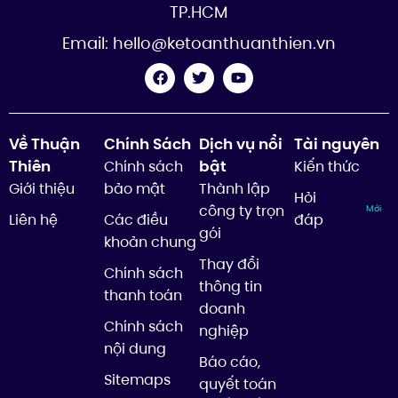
TP.HCM
Email:
hello@ketoanthuanthien.vn
Về Thuận
Chính Sách
Dịch vụ nổi
Tài nguyên
Thiên
bật
Chính sách
Kiến thức
Giới thiệu
bảo mật
Thành lập
Hỏi
công ty trọn
Mới
Liên hệ
Các điều
đáp
gói
khoản chung
Thay đổi
Chính sách
thông tin
thanh toán
doanh
Chính sách
nghiệp
nội dung
Báo cáo,
Sitemaps
quyết toán