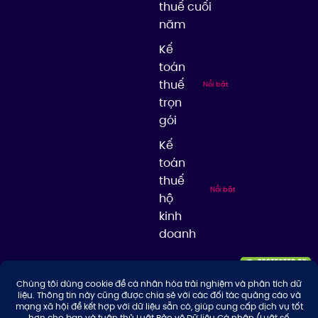
thuế cuối
năm
Kế
toán
thuế
Nổi bật
trọn
gói
Kế
toán
thuế
Nổi bật
hộ
kinh
doanh