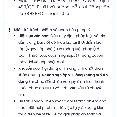
Mẫu TK1-TS, TK3-TS theo Quyết định
490/QĐ-BHXH và hướng dẫn tại Công văn
351/BHXH-QLT năm 2025
Miễn trừ trách nhiệm và cảnh báo pháp lý
Hiệu lực văn bản:
Các quy định pháp luật và trích
dẫn trong bài viết có hiệu lực tại thời điểm biên
tập (Ngày cập nhật). Hệ thống luật pháp (Kế
toán, Thuế, Luật doanh nghiệp…) thường xuyên
thay đổi và cập nhật mới.
Khuyến cáo:
Nội dung chỉ mang tính chất tham
khảo chung.
Doanh nghiệp vui lòng không tự ý áp
dụng
khi chưa đối chiếu với quy định hiện hành
hoặc chưa có sự tư vấn chuyên sâu từ chuyên
gia.
Hỗ trợ:
Thuận Thiên không chịu trách nhiệm cho
các thiệt hại phát sinh từ việc tự ý áp dụng kiến
thức trên website. Để có giải pháp an toàn và