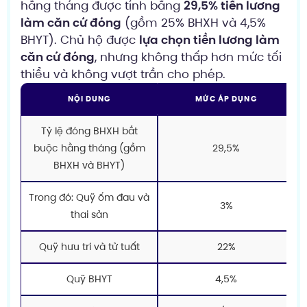
hằng tháng được tính bằng
29,5% tiền lương
làm căn cứ đóng
(gồm 25% BHXH và 4,5%
BHYT). Chủ hộ được
lựa chọn tiền lương làm
căn cứ đóng
, nhưng không thấp hơn mức tối
thiểu và không vượt trần cho phép.
NỘI DUNG
MỨC ÁP DỤNG
Tỷ lệ đóng BHXH bắt
buộc hằng tháng (gồm
29,5%
BHXH và BHYT)
Trong đó: Quỹ ốm đau và
3%
thai sản
Quỹ hưu trí và tử tuất
22%
Quỹ BHYT
4,5%