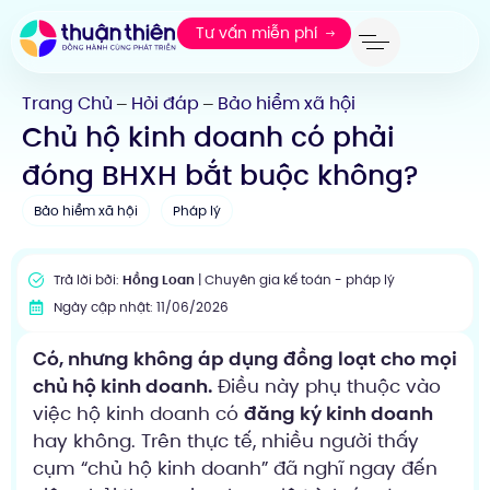
Tư vấn miễn phí
Trang Chủ
Hỏi đáp
Bảo hiểm xã hội
—
—
Chủ hộ kinh doanh có phải
đóng BHXH bắt buộc không?
Bảo hiểm xã hội
Pháp lý
Trả lời bởi:
Hồng Loan
| Chuyên gia kế toán - pháp lý
Ngày cập nhật: 11/06/2026
Có, nhưng không áp dụng đồng loạt cho mọi
chủ hộ kinh doanh.
Điều này phụ thuộc vào
việc hộ kinh doanh có
đăng ký kinh doanh
hay không. Trên thực tế, nhiều người thấy
cụm “chủ hộ kinh doanh” đã nghĩ ngay đến