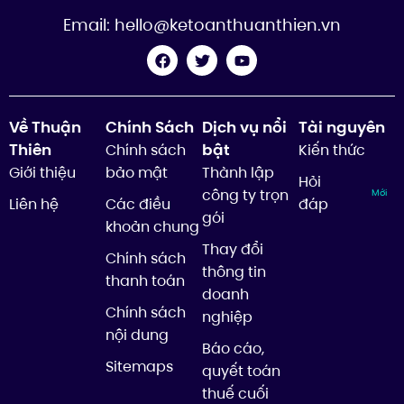
Email:
hello@ketoanthuanthien.vn
Về Thuận
Chính Sách
Dịch vụ nổi
Tài nguyên
Thiên
bật
Chính sách
Kiến thức
Giới thiệu
bảo mật
Thành lập
Hỏi
công ty trọn
Mới
Liên hệ
Các điều
đáp
gói
khoản chung
Thay đổi
Chính sách
thông tin
thanh toán
doanh
Chính sách
nghiệp
nội dung
Báo cáo,
Sitemaps
quyết toán
thuế cuối