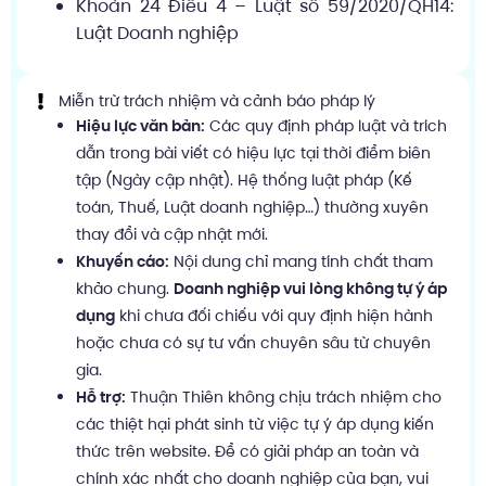
Khoản 24 Điều 4 – Luật số 59/2020/QH14:
Luật Doanh nghiệp
Miễn trừ trách nhiệm và cảnh báo pháp lý
Hiệu lực văn bản:
Các quy định pháp luật và trích
dẫn trong bài viết có hiệu lực tại thời điểm biên
tập (Ngày cập nhật). Hệ thống luật pháp (Kế
toán, Thuế, Luật doanh nghiệp…) thường xuyên
thay đổi và cập nhật mới.
Khuyến cáo:
Nội dung chỉ mang tính chất tham
khảo chung.
Doanh nghiệp vui lòng không tự ý áp
dụng
khi chưa đối chiếu với quy định hiện hành
hoặc chưa có sự tư vấn chuyên sâu từ chuyên
gia.
Hỗ trợ:
Thuận Thiên không chịu trách nhiệm cho
các thiệt hại phát sinh từ việc tự ý áp dụng kiến
thức trên website. Để có giải pháp an toàn và
chính xác nhất cho doanh nghiệp của bạn, vui