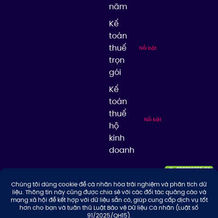
năm
Kế
toán
thuế
Nổi bật
trọn
gói
Kế
toán
thuế
Nổi bật
hộ
kinh
doanh
© 2026 Công ty TNHH Tư Vấn & Giải Pháp Thuế Thuận Thiên, giữ bản