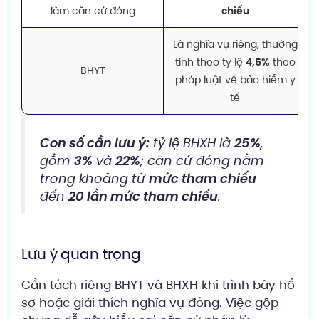
làm căn cứ đóng
chiếu
Là nghĩa vụ riêng, thường
tính theo tỷ lệ
4,5%
theo
BHYT
pháp luật về bảo hiểm y
tế
Con số cần lưu ý:
tỷ lệ BHXH là
25%
,
gồm
3%
và
22%
; căn cứ đóng nằm
trong khoảng từ
mức tham chiếu
đến
20 lần mức tham chiếu
.
Lưu ý quan trọng
Cần tách riêng BHYT và BHXH khi trình bày hồ
sơ hoặc giải thích nghĩa vụ đóng. Việc gộp