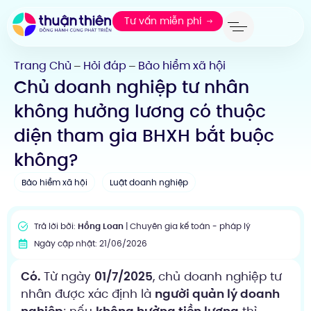
Tư vấn miễn phí
Trang Chủ
Hỏi đáp
Bảo hiểm xã hội
—
—
Chủ doanh nghiệp tư nhân
không hưởng lương có thuộc
diện tham gia BHXH bắt buộc
không?
Bảo hiểm xã hội
Luật doanh nghiệp
Trả lời bởi:
Hồng Loan
| Chuyên gia kế toán - pháp lý
Ngày cập nhật: 21/06/2026
Có.
Từ ngày
01/7/2025
, chủ doanh nghiệp tư
nhân được xác định là
người quản lý doanh