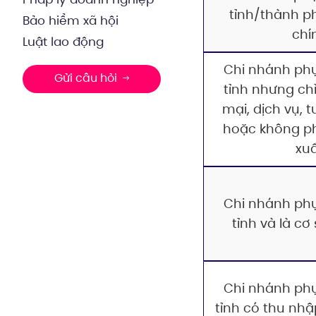
tỉnh/thành ph
Bảo hiểm xã hội
chí
Luật lao động
Chi nhánh ph
Gửi câu hỏi
tỉnh nhưng ch
mại, dịch vụ, t
hoặc không ph
xu
Chi nhánh ph
tỉnh và là cơ
Chi nhánh ph
tỉnh có thu nh