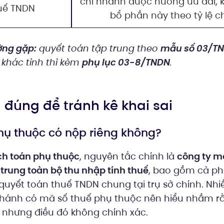
chi nhánh được hưởng ưu đãi,
huế TNDN
bổ phần này theo tỷ lệ ch
ờng gặp:
quyết toán tập trung theo
mẫu số 03/T
 khác tỉnh thì kèm
phụ lục 03-8/TNDN
.
u đúng để tránh kê khai sai
phụ thuộc có nộp riêng không?
h toán phụ thuộc
, nguyên tắc chính là
công ty m
 trung toàn bộ thu nhập tính thuế
, bao gồm cả ph
i quyết toán thuế TNDN chung tại trụ sở chính. Nh
nhánh có mã số thuế phụ thuộc nên hiểu nhầm r
, nhưng điều đó không chính xác.