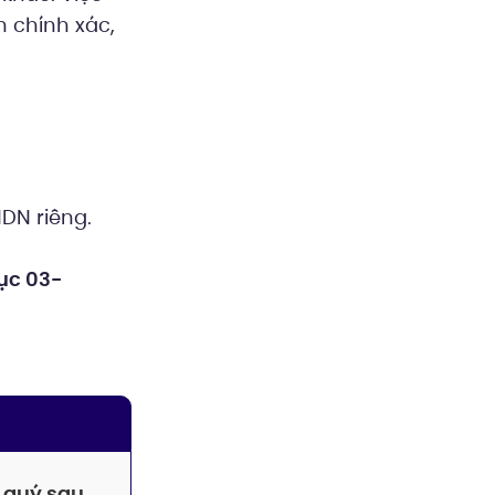
n chính xác,
DN riêng.
ục 03-
 quý sau