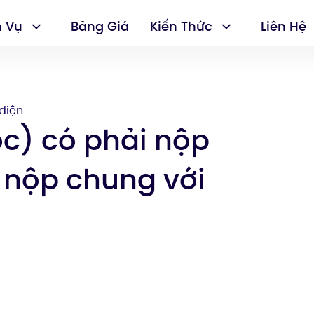
h Vụ
Bảng Giá
Kiến Thức
Liên Hệ
diện
c) có phải nộp
 nộp chung với