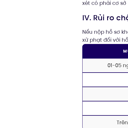
xét có phải cơ sở
IV. Rủi ro 
Nếu nộp hồ sơ kh
xử phạt đối với h
M
01-05 n
Trên