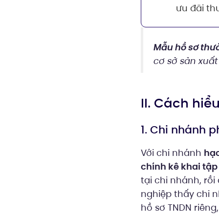
ưu đãi t
Mẫu hồ sơ thư
cơ sở sản xuất
II. Cách hiể
1. Chi nhánh 
Với chi nhánh
hạc
chính kê khai tập
tại chi nhánh, rồ
nghiệp thấy chi 
hồ sơ TNDN riêng