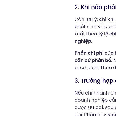
2. Khi nào ph
Cần lưu ý:
chỉ khi
phát sinh việc p
xuất theo
tỷ lệ c
nghiệp
.
Phần chi phí của
căn cứ phân bổ
. 
bị cơ quan thuế đi
3. Trường hợp
Nếu chi nhánh ph
doanh nghiệp c
được ưu đãi, sau
đãi. Phần này
khô