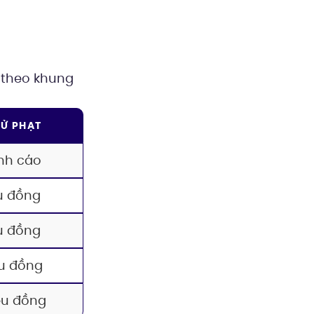
 theo khung
Ử PHẠT
nh cáo
ệu đồng
ệu đồng
ệu đồng
iệu đồng