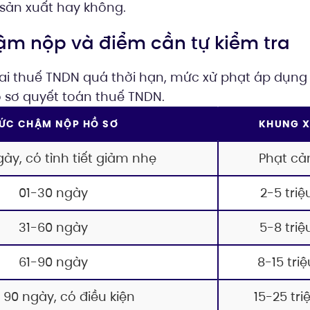
 sản xuất hay không.
chậm nộp và điểm cần tự kiểm tra
ai thuế TNDN quá thời hạn, mức xử phạt áp dụng
ồ sơ quyết toán thuế TNDN.
ỨC CHẬM NỘP HỒ SƠ
KHUNG X
gày, có tình tiết giảm nhẹ
Phạt cả
01-30 ngày
2-5 tri
31-60 ngày
5-8 tri
61-90 ngày
8-15 tri
 90 ngày, có điều kiện
15-25 tr