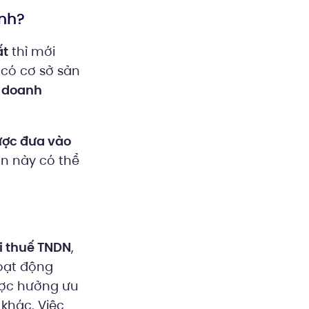
ánh?
ất
thì mới
 có cơ sở sản
a doanh
ược đưa vào
ần này có thể
i thuế TNDN
,
oạt động
ược hưởng ưu
khác. Việc