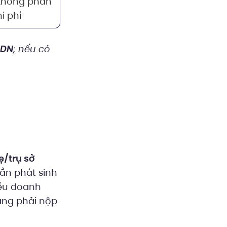
 không phân
i phí
NDN
; nếu có
ẹ/trụ sở
ần phát sinh
iều doanh
ằng phải nộp