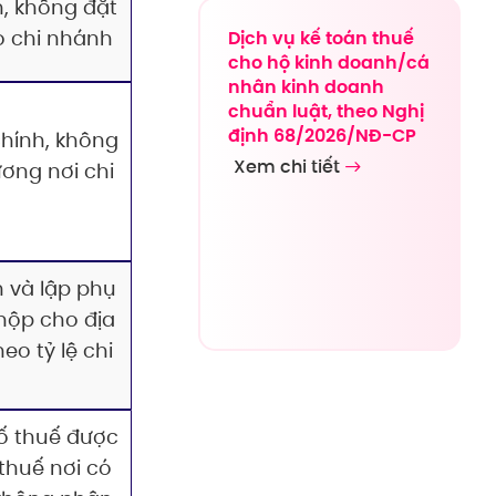
h, không đặt
o chi nhánh
Dịch vụ kế toán thuế
cho hộ kinh doanh/cá
nhân kinh doanh
chuẩn luật, theo Nghị
định 68/2026/NĐ-CP
chính, không
Xem chi tiết
ơng nơi chi
h và lập phụ
nộp cho địa
eo tỷ lệ chi
số thuế được
 thuế nơi có