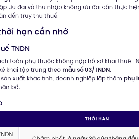
ập ưu đãi và thu nhập không ưu đãi cần thực hiệ
dẫn đến truy thu thuế.
à thời hạn cần nhớ
thuế TNDN
ch toán phụ thuộc không nộp hồ sơ khai thuế TN
kê khai tập trung theo
mẫu số 03/TNDN
.
 sản xuất khác tỉnh, doanh nghiệp lập thêm
phụ l
hân bổ.
p
THỜI HẠN
TNDN
Chậm nhất là
ngày 30 của tháng đầu