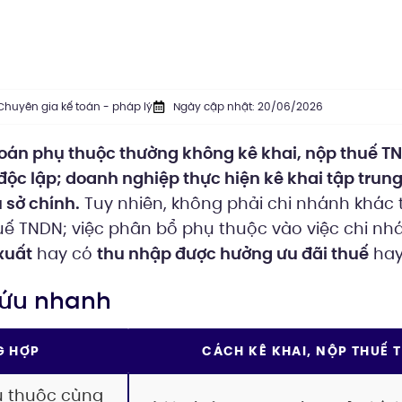
Chuyên gia kế toán - pháp lý
Ngày cập nhật: 20/06/2026
oán phụ thuộc thường không kê khai, nộp thuế T
độc lập; doanh nghiệp thực hiện kê khai tập trun
 sở chính.
Tuy nhiên, không phải chi nhánh khác 
ế TNDN; việc phân bổ phụ thuộc vào việc chi nh
xuất
hay có
thu nhập được hưởng ưu đãi thuế
hay
 cứu nhanh
G HỢP
CÁCH KÊ KHAI, NỘP THUẾ 
ụ thuộc cùng