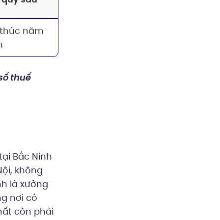
 thúc năm
h
số thuế
tại Bắc Ninh
Nội, không
nh là xưởng
g nơi có
hất còn phải