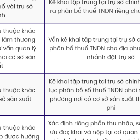
Kê khai tập trung tại trụ sở chín
ố với trụ sở
ra phân bổ thuế TNDN riêng ch
nh
ụ thuộc khác
ỉ làm thương
Vẫn kê khai tập trung tại trụ sở 
ư vấn quản lý
phân bổ thuế TNDN cho địa phư
ải cơ sở sản
nhánh đặt trụ sở
ất
Kê khai tập trung tại trụ sở chín
ụ thuộc khác
lục phân bổ số thuế TNDN phải 
 sở sản xuất
phương nơi có cơ sở sản xuất th
phí
Xác định riêng phần thu nhập, 
ụ thuộc khác
ưu đãi; khai và nộp tại cơ quan
ập được hưởng