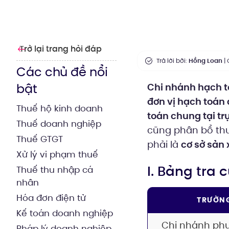
Trở lại trang hỏi đáp
Trả lời bởi:
Hồng Loan
| 
Các chủ đề nổi
bật
Chi nhánh hạch t
đơn vị hạch toán 
Thuế hộ kinh doanh
toán chung tại trụ
Thuế doanh nghiệp
cũng phân bổ thu
Thuế GTGT
phải là
cơ sở sản 
Xử lý vi phạm thuế
I. Bảng tra
Thuế thu nhập cá
nhân
Hóa đơn điện tử
TRƯỜN
Kế toán doanh nghiệp
Chi nhánh ph
Pháp lý doanh nghiệp