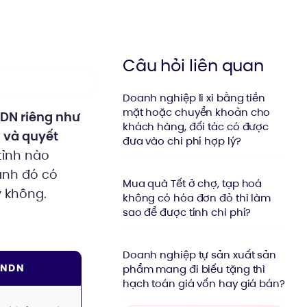
Câu hỏi liên quan
Doanh nghiệp lì xì bằng tiền
mặt hoặc chuyển khoản cho
NDN riêng như
khách hàng, đối tác có được
g và quyết
đưa vào chi phí hợp lý?
tỉnh nào
ánh đó có
Mua quà Tết ở chợ, tạp hoá
 không.
không có hóa đơn đỏ thì làm
sao để được tính chi phí?
Doanh nghiệp tự sản xuất sản
TNDN
phẩm mang đi biếu tặng thì
hạch toán giá vốn hay giá bán?