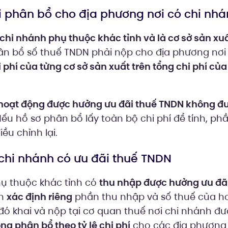
ải phân bổ cho địa phương nơi có chi nh
 chi nhánh phụ thuộc khác tỉnh và là cơ sở sản xu
hân bổ số thuế TNDN phải nộp cho địa phương nơi
hi phí của từng cơ sở sản xuất trên tổng chi phí củ
 hoạt động được hưởng ưu đãi thuế TNDN không đ
Nếu hồ sơ phân bổ lấy toàn bộ chi phí để tính, ph
ều chỉnh lại.
 chi nhánh có ưu đãi thuế TNDN
ụ thuộc khác tỉnh có
thu nhập được hưởng ưu đã
ần
xác định riêng
phần thu nhập và số thuế của h
 đó khai và nộp tại cơ quan thuế nơi chi nhánh đ
ng phân bổ theo tỷ lệ chi phí
cho các địa phương 