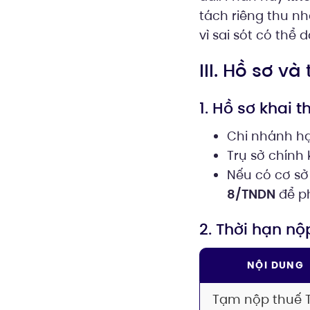
tách riêng thu nh
vì sai sót có thể 
III. Hồ sơ v
1. Hồ sơ khai 
Chi nhánh hạ
Trụ sở chính 
Nếu có cơ sở
8/TNDN
để p
2. Thời hạn nộ
NỘI DUNG
Tạm nộp thuế 