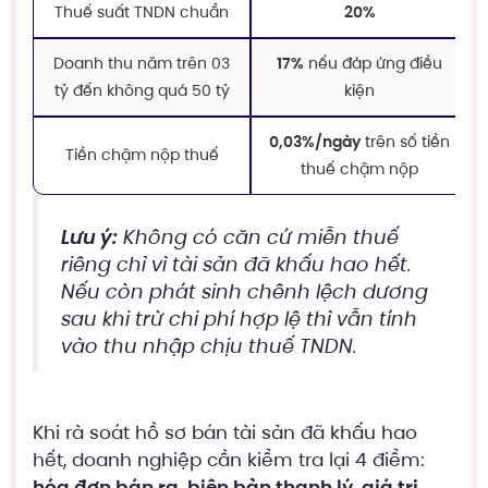
Thuế suất TNDN chuẩn
20%
Doanh thu năm trên 03
17%
nếu đáp ứng điều
tỷ đến không quá 50 tỷ
kiện
0,03%/ngày
trên số tiền
Tiền chậm nộp thuế
thuế chậm nộp
Lưu ý:
Không có căn cứ miễn thuế
riêng chỉ vì tài sản đã khấu hao hết.
Nếu còn phát sinh chênh lệch dương
sau khi trừ chi phí hợp lệ thì vẫn tính
vào thu nhập chịu thuế TNDN.
Khi rà soát hồ sơ bán tài sản đã khấu hao
hết, doanh nghiệp cần kiểm tra lại 4 điểm:
hóa đơn bán ra, biên bản thanh lý, giá trị