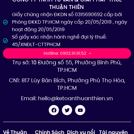
THUẬN THIÊN
Giấy chứng nhận ĐKDN số 0315690692 cấp bởi
Phòng ĐKKD TP.HCM ngày cấp 20/05/2019 , ngày
hoạt động 20/05/2019
Số giấy xác nhận hành nghề đại lý thuế:
45/XNĐLT-CTTPHCM
Hotline: 0902.91.91.52
Trụ sở: 10 Đường số 55, Phường Bình Phú,
TP.HCM
CN1: 817 Lũy Bán Bích, Phường Phú Thọ Hòa,
TP.HCM
Email:
hello@ketoanthuanthien.vn
Về Thuận
Chính Sách
Dịch vụ nổi
Tài nguyên