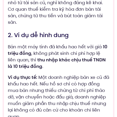
nhỏ từ tài sản cũ, nghĩ không đáng kê khai.
Cơ quan thuế kiểm tra kỹ hóa đơn bán tài
sản, chứng từ thu tiền và bút toán giảm tài
sản.
2. Ví dụ dễ hình dung
Bán một máy tính đã khấu hao hết với giá
10
triệu đồng
, không phát sinh chi phí hợp lệ
liên quan, thì
thu nhập khác chịu thuế TNDN
là 10 triệu đồng
.
Ví dụ thực tế:
Một doanh nghiệp bán xe cũ đã
khấu hao hết. Nếu hồ sơ chỉ có hợp đồng
mua bán nhưng thiếu chứng từ chi phí tháo
dỡ, vận chuyển hoặc đấu giá, doanh nghiệp
muốn giảm phần thu nhập chịu thuế nhưng
lại không có đủ căn cứ cho khoản chi liên
quan.