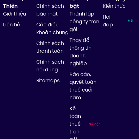
Thiên
bật
Chính sách
Kiến thức
Giới thiệu
bảo mật
Thành lập
Hỏi
công ty trọn
Mới
Liên hệ
Các điều
đáp
gói
khoản chung
Thay đổi
Chính sách
thông tin
thanh toán
doanh
Chính sách
nghiệp
nội dung
Báo cáo,
Sitemaps
quyết toán
thuế cuối
năm
Kế
toán
thuế
Nổi bật
trọn