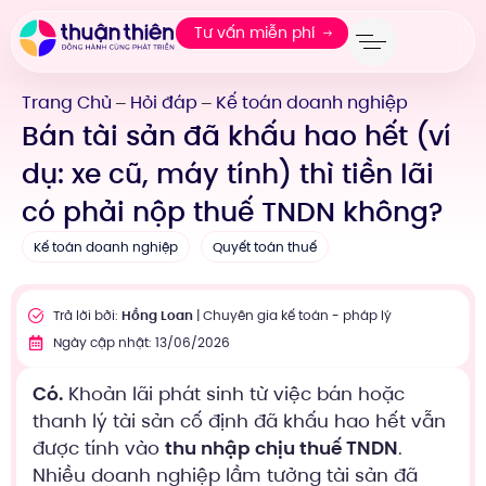
Tư vấn miễn phí
Trang Chủ
Hỏi đáp
Kế toán doanh nghiệp
—
—
Bán tài sản đã khấu hao hết (ví
dụ: xe cũ, máy tính) thì tiền lãi
có phải nộp thuế TNDN không?
Kế toán doanh nghiệp
Quyết toán thuế
Trả lời bởi:
Hồng Loan
| Chuyên gia kế toán - pháp lý
Ngày cập nhật: 13/06/2026
Có.
Khoản lãi phát sinh từ việc bán hoặc
thanh lý tài sản cố định đã khấu hao hết vẫn
được tính vào
thu nhập chịu thuế TNDN
.
Nhiều doanh nghiệp lầm tưởng tài sản đã