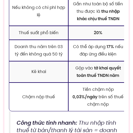
Gần như toàn bộ số tiền
Nếu không có chi phí hợp
thu được là
thu nhập
lệ
khác chịu thuế TNDN
Thuế suất phổ biến
20%
Doanh thu năm trên 03
Có thể áp dụng
17%
nếu
tỷ đến không quá 50 tỷ
đáp ứng điều kiện
Gộp vào
tờ khai quyết
Kê khai
toán thuế TNDN năm
Tiền chậm nộp
Chậm nộp thuế
0,03%/ngày
trên số thuế
chậm nộp
Công thức tính nhanh:
Thu nhập tính
thuế từ bán/thanh lý tài sản = doanh