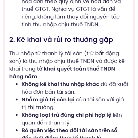
hóa đơn theo quy định về hóa đơn và
thuế GTGT. Nghĩa vụ GTGT là vấn đề
riêng, không làm thay đổi nguyên tắc
tính thu nhập chịu thuế TNDN.
2. Kê khai và rủi ro thường gặp
Thu nhập từ thanh lý tài sản (trừ bất động
sản) là thu nhập chịu thuế TNDN và được kê
khai trong
tờ khai quyết toán thuế TNDN
hàng năm
.
Không kê khai thu nhập khác
dù đã xuất
hóa đơn bán tài sản.
Nhầm giá trị còn lại
của tài sản với giá
trị thị trường.
Không loại trừ đúng chi phí hợp lệ
liên
quan đến thanh lý.
Bỏ quên việc theo dõi tài sản trên sổ