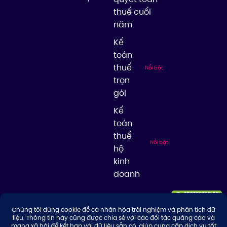
thuế cuối
năm
Kế
toán
thuế
Nổi bật
trọn
gói
Kế
toán
thuế
Nổi bật
hộ
kinh
doanh