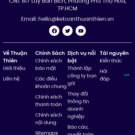
CN1: 817 Lũy Bán Bích, Phường Phú Thọ Hòa,
TP.HCM
Email:
hello@ketoanthuanthien.vn
Về Thuận
Chính Sách
Dịch vụ nổi
Tài nguyên
Thiên
bật
Chính sách
Kiến thức
Giới thiệu
bảo mật
Thành lập
Hỏi
công ty trọn
Mới
Liên hệ
Các điều
đáp
gói
khoản chung
Thay đổi
Chính sách
thông tin
thanh toán
doanh
Chính sách
nghiệp
nội dung
Báo cáo,
Sitemaps
quyết toán