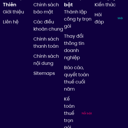
Thiên
bật
Chính sách
Kiến thức
Giới thiệu
bảo mật
Thành lập
Hỏi
công ty trọn
Mới
Liên hệ
Các điều
đáp
gói
khoản chung
Thay đổi
Chính sách
thông tin
thanh toán
doanh
Chính sách
nghiệp
nội dung
Báo cáo,
Sitemaps
quyết toán
thuế cuối
năm
Kế
toán
thuế
Nổi bật
trọn
gói