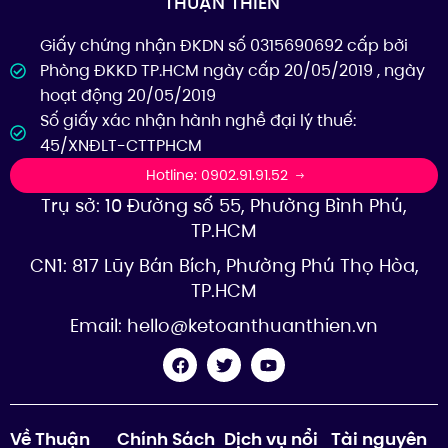
THUẬN THIÊN
Giấy chứng nhận ĐKDN số 0315690692 cấp bởi
Phòng ĐKKD TP.HCM ngày cấp 20/05/2019 , ngày
hoạt động 20/05/2019
Số giấy xác nhận hành nghề đại lý thuế:
45/XNĐLT-CTTPHCM
Hotline: 0902.91.91.52
Trụ sở: 10 Đường số 55, Phường Bình Phú,
TP.HCM
CN1: 817 Lũy Bán Bích, Phường Phú Thọ Hòa,
TP.HCM
Email:
hello@ketoanthuanthien.vn
Về Thuận
Chính Sách
Dịch vụ nổi
Tài nguyên