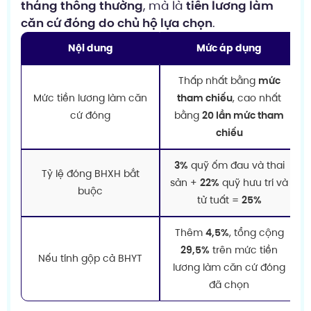
tháng thông thường
, mà là
tiền lương làm
căn cứ đóng do chủ hộ lựa chọn
.
Nội dung
Mức áp dụng
Thấp nhất bằng
mức
Mức tiền lương làm căn
tham chiếu
, cao nhất
cứ đóng
bằng
20 lần mức tham
chiếu
3%
quỹ ốm đau và thai
Tỷ lệ đóng BHXH bắt
sản +
22%
quỹ hưu trí và
buộc
tử tuất =
25%
Thêm
4,5%
, tổng cộng
29,5%
trên mức tiền
Nếu tính gộp cả BHYT
lương làm căn cứ đóng
đã chọn