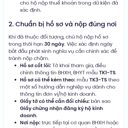
cho hộ nộp thuế khoán trong dữ kiện đã
xác định.
2. Chuẩn bị hồ sơ và nộp đúng nơi
Khi đã thuộc đối tượng, chủ hộ nộp hồ sơ
trong thời hạn
30 ngày
. Việc xác định ngày
bắt đầu phát sinh nghĩa vụ cần chính xác để
tránh nộp chậm.
Hồ sơ cốt lõi:
Tờ khai tham gia, điều
chỉnh thông tin BHXH, BHYT mẫu
TK1-TS
.
Hồ sơ có thể kèm theo:
mẫu
TK3-TS
theo
một số hướng dẫn nghiệp vụ dành cho
thông tin đơn vị/hộ kinh doanh.
Giấy tờ có thể cần đối chiếu:
bản sao
Giấy chứng nhận đăng ký hộ kinh
doanh
.
Nơi nộp:
trực tiếp tại cơ quan BHXH hoặc