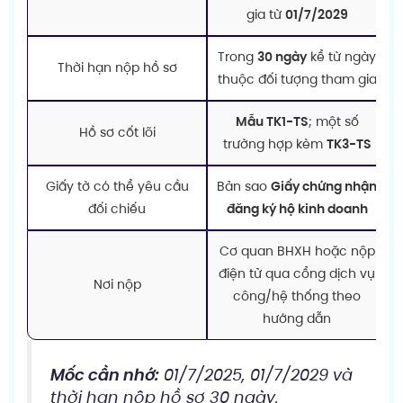
gia từ
01/7/2029
Trong
30 ngày
kể từ ngày
Thời hạn nộp hồ sơ
thuộc đối tượng tham gia
Mẫu TK1-TS
; một số
Hồ sơ cốt lõi
trường hợp kèm
TK3-TS
Giấy tờ có thể yêu cầu
Bản sao
Giấy chứng nhận
đối chiếu
đăng ký hộ kinh doanh
Cơ quan BHXH hoặc nộp
điện tử qua cổng dịch vụ
Nơi nộp
công/hệ thống theo
hướng dẫn
Mốc cần nhớ:
01/7/2025, 01/7/2029 và
thời hạn nộp hồ sơ 30 ngày.