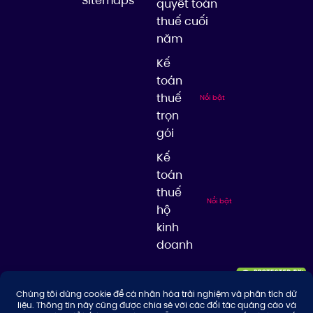
Sitemaps
quyết toán
thuế cuối
năm
Kế
toán
thuế
Nổi bật
trọn
gói
Kế
toán
thuế
Nổi bật
hộ
kinh
doanh