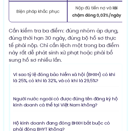
Nộp đủ tiền nợ và
lãi
Biện pháp khắc phục
chậm đóng 0,03%/ngày
Cần kiểm tra ba điểm: đúng nhóm áp dụng,
đúng thời hạn 30 ngày, đúng bộ hồ sơ thực
tế phải nộp. Chỉ cần lệch một trong ba điểm
này rất dễ phát sinh xử phạt hoặc phải bổ
sung hồ sơ nhiều lần.
Vì sao tỷ lệ đóng bảo hiểm xã hội (BHXH) có khi
là 25%, có khi là 32%, và có khi là 29,5%?
Người nước ngoài có được đứng tên đăng ký hộ
kinh doanh cá thể tại Việt Nam không?
Hộ kinh doanh đang đóng BHXH bắt buộc có
phải đóng BHYT không?