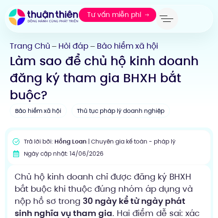
Tư vấn miễn phí
Trang Chủ
Hỏi đáp
Bảo hiểm xã hội
—
—
Làm sao để chủ hộ kinh doanh
đăng ký tham gia BHXH bắt
buộc?
Bảo hiểm xã hội
Thủ tục pháp lý doanh nghiệp
Trả lời bởi:
Hồng Loan
| Chuyên gia kế toán - pháp lý
Ngày cập nhật: 14/06/2026
Chủ hộ kinh doanh chỉ được đăng ký BHXH
bắt buộc khi thuộc đúng nhóm áp dụng và
nộp hồ sơ trong
30 ngày kể từ ngày phát
sinh nghĩa vụ tham gia
. Hai điểm dễ sai: xác