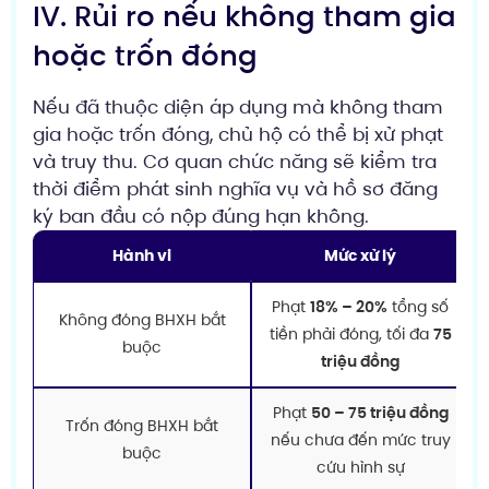
IV. Rủi ro nếu không tham gia
hoặc trốn đóng
Nếu đã thuộc diện áp dụng mà không tham
gia hoặc trốn đóng, chủ hộ có thể bị xử phạt
và truy thu. Cơ quan chức năng sẽ kiểm tra
thời điểm phát sinh nghĩa vụ và hồ sơ đăng
ký ban đầu có nộp đúng hạn không.
Hành vi
Mức xử lý
Phạt
18% – 20%
tổng số
Không đóng BHXH bắt
tiền phải đóng, tối đa
75
buộc
triệu đồng
Phạt
50 – 75 triệu đồng
Trốn đóng BHXH bắt
nếu chưa đến mức truy
buộc
cứu hình sự