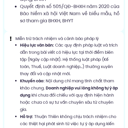
Quyết định số 505/QĐ-BHXH năm 2020 của
Bảo hiểm xã hội Việt Nam về biểu mẫu, hồ
sơ tham gia BHXH, BHYT
Miễn trừ trách nhiệm và cảnh báo pháp lý
Hiệu lực văn bản:
Các quy định pháp luật và trích
dẫn trong bài viết có hiệu lực tại thời điểm biên
tập (Ngày cập nhật). Hệ thống luật pháp (Kế
toán, Thuế, Luật doanh nghiệp…) thường xuyên
thay đổi và cập nhật mới.
Khuyến cáo:
Nội dung chỉ mang tính chất tham
khảo chung.
Doanh nghiệp vui lòng không tự ý áp
dụng
khi chưa đối chiếu với quy định hiện hành
hoặc chưa có sự tư vấn chuyên sâu từ chuyên
gia.
Hỗ trợ:
Thuận Thiên không chịu trách nhiệm cho
các thiệt hại phát sinh từ việc tự ý áp dụng kiến