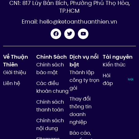
CN1: 817 Lũy Bán Bích, Phường Phú Thọ Hòa,
TP.HCM
Email:
hello@ketoanthuanthien.vn
Về Thuận
Chính Sách
Dịch vụ nổi
Tài nguyên
Thiên
bật
Chính sách
Kiến thức
Giới thiệu
bảo mật
Thành lập
Hỏi
công ty trọn
Mới
Liên hệ
Các điều
đáp
gói
khoản chung
Thay đổi
Chính sách
thông tin
thanh toán
doanh
Chính sách
nghiệp
nội dung
Báo cáo,