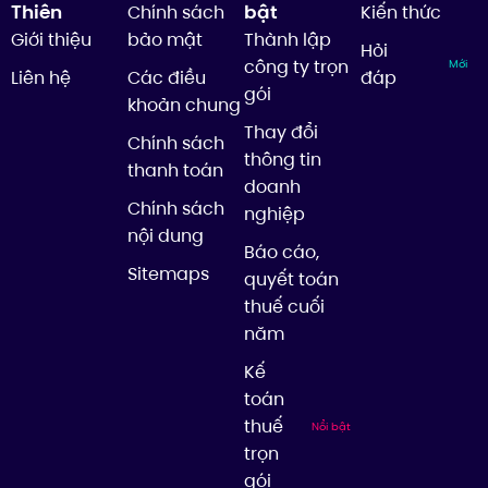
Thiên
bật
Chính sách
Kiến thức
Giới thiệu
bảo mật
Thành lập
Hỏi
công ty trọn
Mới
Liên hệ
Các điều
đáp
gói
khoản chung
Thay đổi
Chính sách
thông tin
thanh toán
doanh
Chính sách
nghiệp
nội dung
Báo cáo,
Sitemaps
quyết toán
thuế cuối
năm
Kế
toán
thuế
Nổi bật
trọn
gói