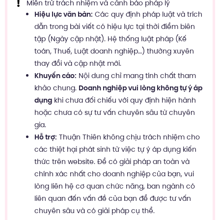
Miễn trừ trách nhiệm và cảnh báo pháp lý
Hiệu lực văn bản:
Các quy định pháp luật và trích
dẫn trong bài viết có hiệu lực tại thời điểm biên
tập (Ngày cập nhật). Hệ thống luật pháp (Kế
toán, Thuế, Luật doanh nghiệp…) thường xuyên
thay đổi và cập nhật mới.
Khuyến cáo:
Nội dung chỉ mang tính chất tham
khảo chung.
Doanh nghiệp vui lòng không tự ý áp
dụng
khi chưa đối chiếu với quy định hiện hành
hoặc chưa có sự tư vấn chuyên sâu từ chuyên
gia.
Hỗ trợ:
Thuận Thiên không chịu trách nhiệm cho
các thiệt hại phát sinh từ việc tự ý áp dụng kiến
thức trên website. Để có giải pháp an toàn và
chính xác nhất cho doanh nghiệp của bạn, vui
lòng liên hệ cơ quan chức năng, ban ngành có
liên quan đến vấn đề của bạn để được tư vấn
chuyên sâu và có giải pháp cụ thể.