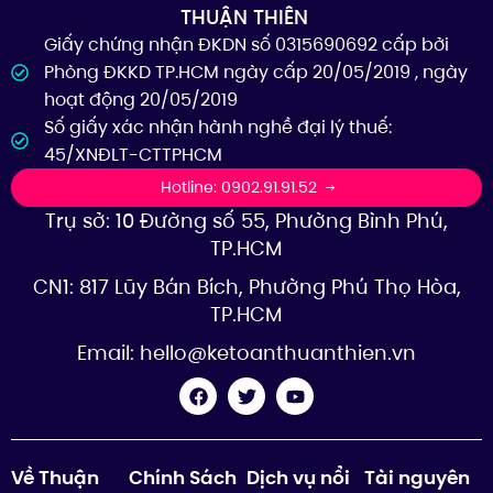
THUẬN THIÊN
Giấy chứng nhận ĐKDN số 0315690692 cấp bởi
Phòng ĐKKD TP.HCM ngày cấp 20/05/2019 , ngày
hoạt động 20/05/2019
Số giấy xác nhận hành nghề đại lý thuế:
45/XNĐLT-CTTPHCM
Hotline: 0902.91.91.52
Trụ sở: 10 Đường số 55, Phường Bình Phú,
TP.HCM
CN1: 817 Lũy Bán Bích, Phường Phú Thọ Hòa,
TP.HCM
Email:
hello@ketoanthuanthien.vn
Về Thuận
Chính Sách
Dịch vụ nổi
Tài nguyên