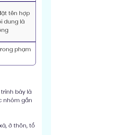
 đặt tên hợp
i dung là
ộng
trong phạm
rình bày là
các nhóm gần
ã, ở thôn, tổ