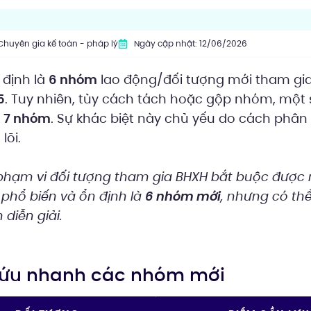
Chuyên gia kế toán - pháp lý
Ngày cập nhật: 12/06/2026
định là
6 nhóm
lao động/đối tượng mới tham gia
5
. Tuy nhiên, tùy cách tách hoặc gộp nhóm, một s
n 7 nhóm
. Sự khác biệt này chủ yếu do cách phân 
lõi.
 phạm vi đối tượng tham gia BHXH bắt buộc được 
phổ biến và ổn định là
6 nhóm mới
, nhưng có th
diễn giải.
 cứu nhanh các nhóm mới