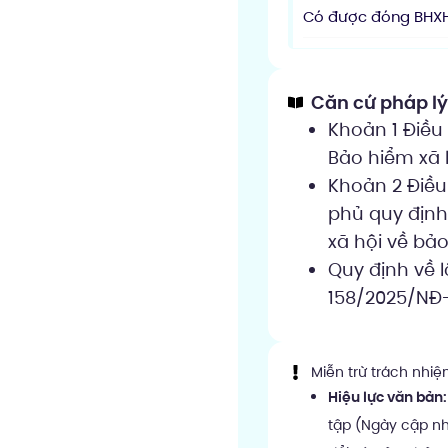
Có được đóng BHXH 
Căn cứ pháp l
Khoản 1 Điều 
Bảo hiểm xã 
Khoản 2 Điều
phủ quy định
xã hội về bả
Quy định về 
158/2025/NĐ
Miễn trừ trách nhi
Hiệu lực văn bản:
tập (Ngày cập nh