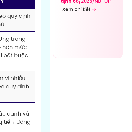
định 68/2026/NĐ-CP
 Ý
Xem chi tiết
heo quy định
hủ
ương trong
o hơn mức
H bắt buộc
 vì nhiều
eo quy định
ức danh và
 tiền lương