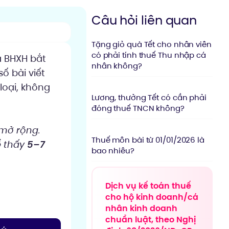
Câu hỏi liên quan
Tặng giỏ quà Tết cho nhân viên
có phải tính thuế Thu nhập cá
 BHXH bắt
nhân không?
ố bài viết
loại, không
Lương, thưởng Tết có cần phải
đóng thuế TNCN không?
mở rộng.
Thuế môn bài từ 01/01/2026 là
ể thấy
5–7
bao nhiêu?
Dịch vụ kế toán thuế
cho hộ kinh doanh/cá
nhân kinh doanh
chuẩn luật, theo Nghị