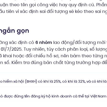
luận theo tên gọi công việc hay quy định cũ. Phầ
ầu tiên vì xác định sai đối tượng sẽ kéo theo sai 
n ngắn gọn
hường xác định có
6 nhóm
lao động/đối tượng mới
01/7/2025. Tuy nhiên, tùy cách phân loại, số lượn
 kê khai hoặc đối chiếu hồ sơ, nên bám theo từng
on số. Kiểm tra đúng bản chất từng trường hợp để
o hiểm xã hội (BHXH) có khi là 25%, có khi là 32%, và có khi l
ó được đứng tên đăng ký hộ kinh doanh cá thể tại Việt Na