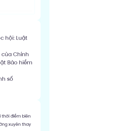
c hội: Luật
P của Chính
uật Bảo hiểm
nh số
i thời điểm biên
ường xuyên thay