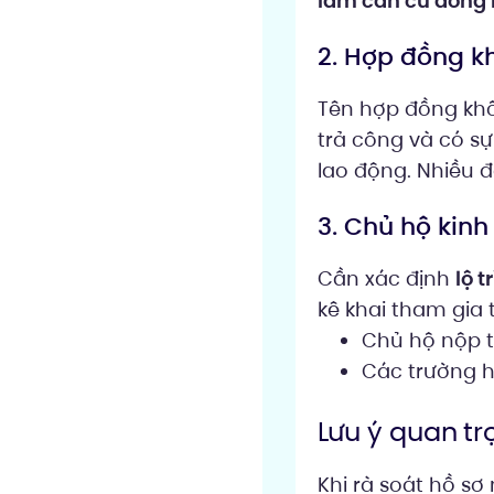
làm căn cứ đóng 
2. Hợp đồng k
Tên hợp đồng khôn
trả công và có sự
lao động. Nhiều đ
3. Chủ hộ kin
Cần xác định
lộ t
kê khai tham gia 
Chủ hộ nộp t
Các trường h
Lưu ý quan tr
Khi rà soát hồ s