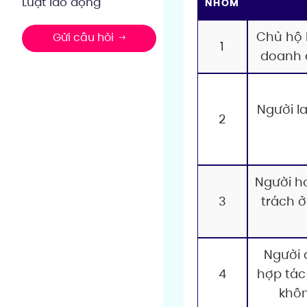
Luật lao động
NHÓM
Chủ hộ 
Gửi câu hỏi
1
doanh 
Người l
2
Người h
3
trách ở
Người 
4
hợp tác 
khôn