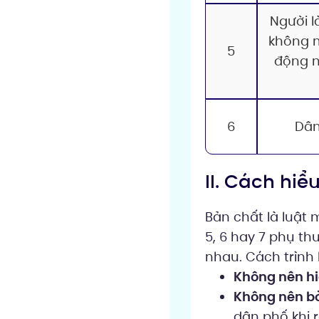
Người l
không 
5
động n
6
Dân
II. Cách hi
Bản chất là luật
5, 6 hay 7 phụ th
nhau. Cách trình
Không nên h
Không nên bỏ
dân phố khi r