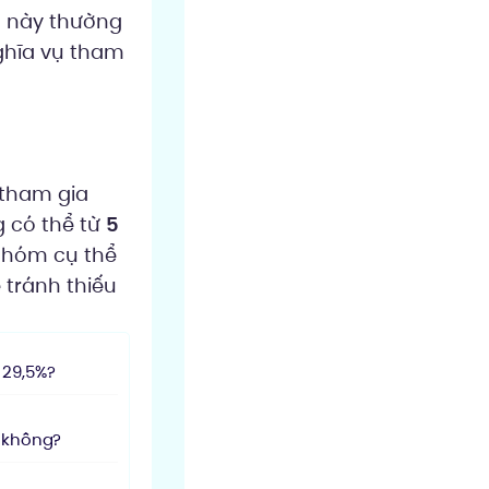
n này thường
nghĩa vụ tham
 tham gia
g có thể từ
5
 nhóm cụ thể
 tránh thiếu
à 29,5%?
m không?