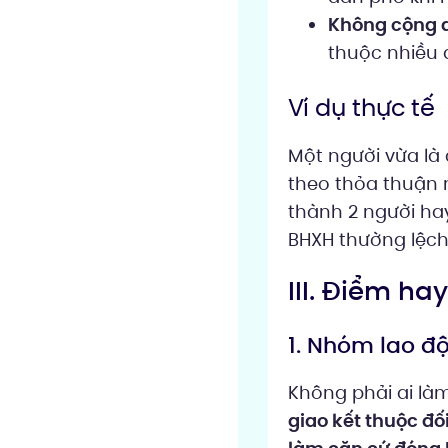
Không cộng d
thuộc nhiều 
Ví dụ thực tế
Một người vừa là
theo thỏa thuận 
thành 2 người ha
BHXH thường lệch
III. Điểm ha
1. Nhóm lao độ
Không phải ai là
giao kết thuộc đố