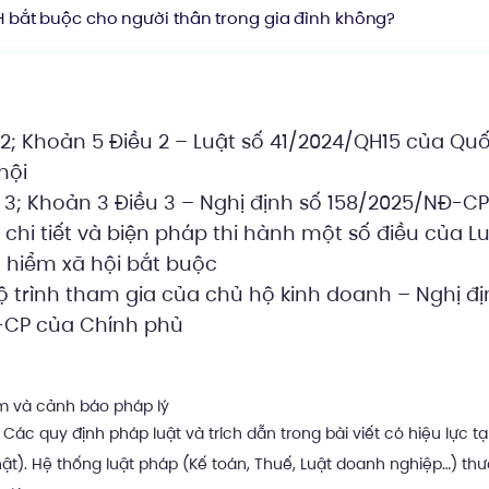
bắt buộc cho người thân trong gia đình không?
ý
2; Khoản 5 Điều 2 – Luật số 41/2024/QH15 của Quố
hội
 3; Khoản 3 Điều 3 – Nghị định số 158/2025/NĐ-C
 chi tiết và biện pháp thi hành một số điều của L
o hiểm xã hội bắt buộc
lộ trình tham gia của chủ hộ kinh doanh – Nghị đị
-CP của Chính phủ
ệm và cảnh báo pháp lý
Các quy định pháp luật và trích dẫn trong bài viết có hiệu lực tạ
ật). Hệ thống luật pháp (Kế toán, Thuế, Luật doanh nghiệp…) th