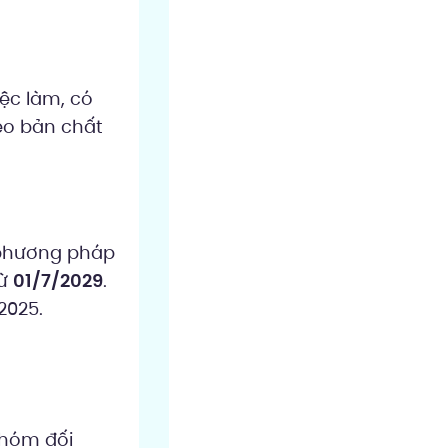
ệc làm, có
eo bản chất
 phương pháp
từ
01/7/2029
.
2025.
nhóm đối