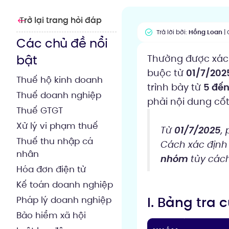
Trở lại trang hỏi đáp
Trả lời bởi:
Hồng Loan
| 
Các chủ đề nổi
bật
Thường được xác 
buộc từ
01/7/202
Thuế hộ kinh doanh
trình bày từ
5 đế
Thuế doanh nghiệp
phải nội dung cốt 
Thuế GTGT
Xử lý vi phạm thuế
Từ
01/7/2025
,
Thuế thu nhập cá
Cách xác định 
nhân
nhóm
tùy cách 
Hóa đơn điện tử
Kế toán doanh nghiệp
I. Bảng tra
Pháp lý doanh nghiệp
Bảo hiểm xã hội