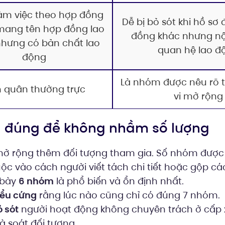
àm việc theo hợp đồng
Dễ bị bỏ sót khi hồ sơ
mang tên hợp đồng lao
đồng khác nhưng nộ
hưng có bản chất lao
quan hệ lao đ
động
Là nhóm được nêu rõ 
 quân thường trực
vi mở rộng
ểu đúng để không nhầm số lượng
 mở rộng thêm đối tượng tham gia. Số nhóm được t
uộc vào cách người viết tách chi tiết hoặc gộp 
 bày
6 nhóm
là phổ biến và ổn định nhất.
iểu cứng
rằng lúc nào cũng chỉ có đúng 7 nhóm.
 sót
người hoạt động không chuyên trách ở cấp x
à soát đối tượng.