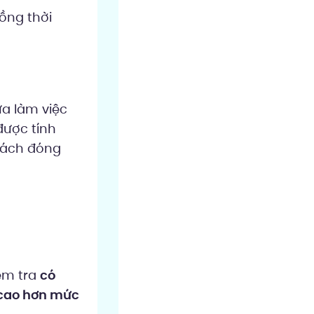
ồng thời
ừa làm việc
ược tính
 sách đóng
ểm tra
có
cao hơn mức