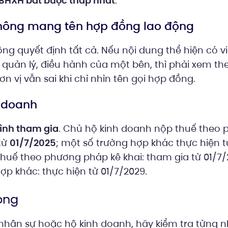
BHXH bắt buộc thấp nhất
.
hông mang tên hợp đồng lao động
g quyết định tất cả. Nếu nội dung thể hiện có vi
 quản lý, điều hành của một bên, thì phải xem th
ơn vị vẫn sai khi chỉ nhìn tên gọi hợp đồng.
h doanh
rình tham gia
. Chủ hộ kinh doanh nộp thuế theo
từ
01/7/2025
; một số trường hợp khác thực hiện 
huế theo phương pháp kê khai: tham gia từ 01/7/
ợp khác: thực hiện từ 01/7/2029.
ọng
ơ nhân sự hoặc hộ kinh doanh, hãy kiểm tra từng 