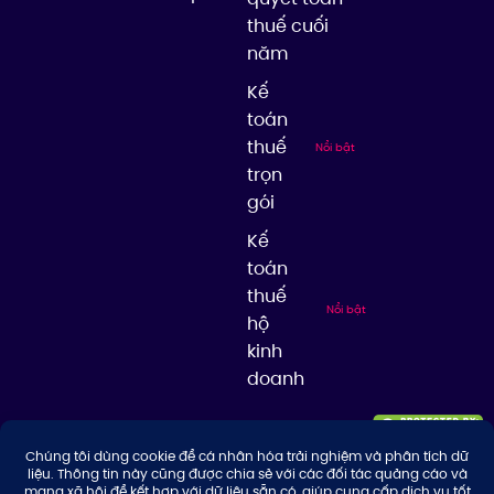
thuế cuối
năm
Kế
toán
thuế
Nổi bật
trọn
gói
Kế
toán
thuế
Nổi bật
hộ
kinh
doanh