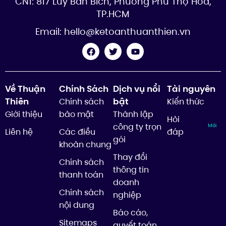
CN1: 817 Lũy Bán Bích, Phường Phú Thọ Hòa,
TP.HCM
Email:
hello@ketoanthuanthien.vn
Về Thuận
Chính Sách
Dịch vụ nổi
Tài nguyên
Thiên
bật
Chính sách
Kiến thức
Giới thiệu
bảo mật
Thành lập
Hỏi
công ty trọn
Mới
Liên hệ
Các điều
đáp
gói
khoản chung
Thay đổi
Chính sách
thông tin
thanh toán
doanh
Chính sách
nghiệp
nội dung
Báo cáo,
Sitemaps
quyết toán