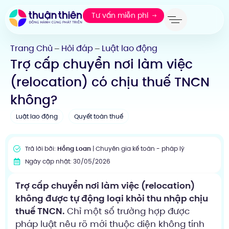
Tư vấn miễn phí
Trang Chủ
Hỏi đáp
Luật lao động
—
—
Trợ cấp chuyển nơi làm việc
(relocation) có chịu thuế TNCN
không?
Luật lao động
Quyết toán thuế
Trả lời bởi:
Hồng Loan
| Chuyên gia kế toán - pháp lý
Ngày cập nhật: 30/05/2026
Trợ cấp chuyển nơi làm việc (relocation)
không được tự động loại khỏi thu nhập chịu
thuế TNCN.
Chỉ một số trường hợp được
pháp luật nêu rõ mới thuộc diện không tính