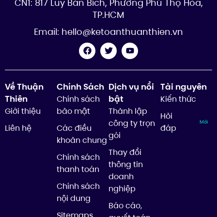
CN1: 817 Lũy Bán Bích, Phường Phú Thọ Hòa,
TP.HCM
Email:
hello@ketoanthuanthien.vn
Về Thuận
Chính Sách
Dịch vụ nổi
Tài nguyên
Thiên
bật
Chính sách
Kiến thức
Giới thiệu
bảo mật
Thành lập
Hỏi
công ty trọn
Mới
Liên hệ
Các điều
đáp
gói
khoản chung
Thay đổi
Chính sách
thông tin
thanh toán
doanh
Chính sách
nghiệp
nội dung
Báo cáo,
Sitemaps