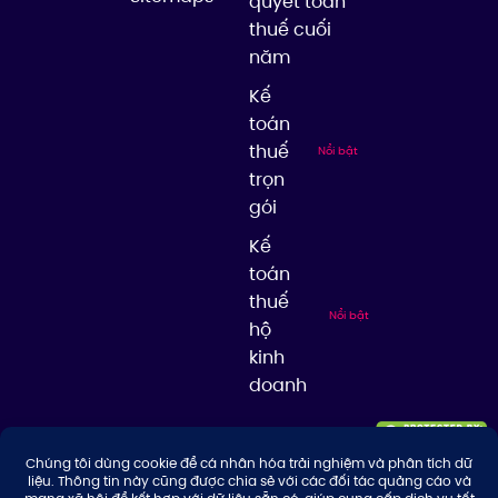
quyết toán
thuế cuối
năm
Kế
toán
thuế
Nổi bật
trọn
gói
Kế
toán
thuế
Nổi bật
hộ
kinh
doanh