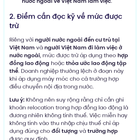
nước ngoài về Việt Nam làm việc
.
2. Điểm cần đọc kỹ về mức được
trừ
Riêng với
người nước ngoài đến cư trú tại
Việt Nam
và
người Việt Nam đi làm việc ở
nước ngoài
, mức được trừ áp dụng theo
hợp
đồng lao động
hoặc
thỏa ước lao động tập
thể
. Doanh nghiệp thường lệch ở đoạn này
khi áp dụng máy móc cho cả trường hợp
điều chuyển nội địa trong nước.
Lưu ý:
Không nên suy rộng rằng chỉ cần ghi
khoản relocation trong hợp đồng lao động là
đương nhiên không tính thuế. Việc miễn hay
không tính vào thu nhập chịu thuế chỉ áp
dụng đúng cho
đối tượng
và
trường hợp
được quy định.