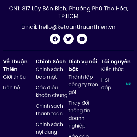
CN1: 817 Lũy Bán Bích, Phường Phú Thọ Hòa,
TP.HCM
Email:
hello@ketoanthuanthien.vn
Về Thuận
Chính Sách
Dịch vụ nổi
Tài nguyên
Thiên
bật
Chính sách
Kiến thức
Giới thiệu
bảo mật
Thành lập
Hỏi
công ty trọn
Mới
Liên hệ
Các điều
đáp
gói
khoản chung
Thay đổi
Chính sách
thông tin
thanh toán
doanh
Chính sách
nghiệp
nội dung
Báo cáo,