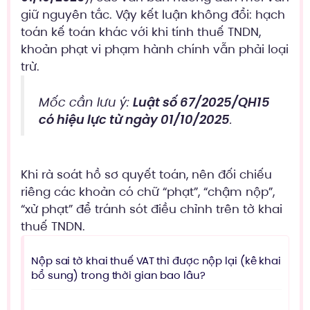
giữ nguyên tắc. Vậy kết luận không đổi: hạch
toán kế toán khác với khi tính thuế TNDN,
khoản phạt vi phạm hành chính vẫn phải loại
trừ.
Mốc cần lưu ý:
Luật số 67/2025/QH15
có hiệu lực từ ngày 01/10/2025
.
Khi rà soát hồ sơ quyết toán, nên đối chiếu
riêng các khoản có chữ “phạt”, “chậm nộp”,
“xử phạt” để tránh sót điều chỉnh trên tờ khai
thuế TNDN.
Nộp sai tờ khai thuế VAT thì được nộp lại (kê khai
bổ sung) trong thời gian bao lâu?