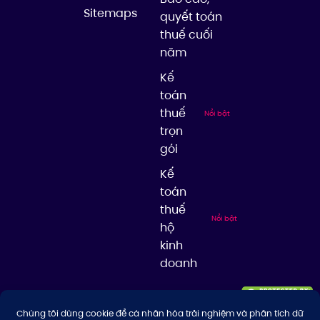
Sitemaps
quyết toán
thuế cuối
năm
Kế
toán
thuế
Nổi bật
trọn
gói
Kế
toán
thuế
Nổi bật
hộ
kinh
doanh