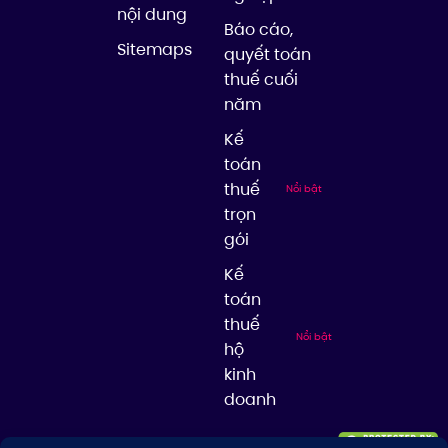
nội dung
Báo cáo,
Sitemaps
quyết toán
thuế cuối
năm
Kế
toán
thuế
Nổi bật
trọn
gói
Kế
toán
thuế
Nổi bật
hộ
kinh
doanh