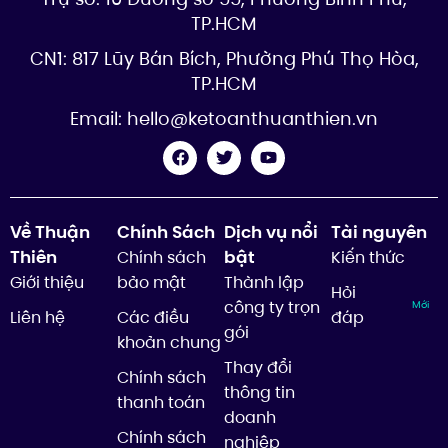
TP.HCM
CN1: 817 Lũy Bán Bích, Phường Phú Thọ Hòa,
TP.HCM
Email:
hello@ketoanthuanthien.vn
Về Thuận
Chính Sách
Dịch vụ nổi
Tài nguyên
Thiên
bật
Chính sách
Kiến thức
Giới thiệu
bảo mật
Thành lập
Hỏi
công ty trọn
Mới
Liên hệ
Các điều
đáp
gói
khoản chung
Thay đổi
Chính sách
thông tin
thanh toán
doanh
Chính sách
nghiệp