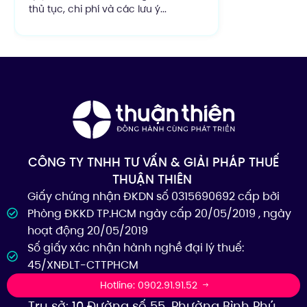
thủ tục, chi phí và các lưu ý...
CÔNG TY TNHH TƯ VẤN & GIẢI PHÁP THUẾ
THUẬN THIÊN
Giấy chứng nhận ĐKDN số 0315690692 cấp bởi
Phòng ĐKKD TP.HCM ngày cấp 20/05/2019 , ngày
hoạt động 20/05/2019
Số giấy xác nhận hành nghề đại lý thuế:
45/XNĐLT-CTTPHCM
Hotline: 0902.91.91.52
Trụ sở: 10 Đường số 55, Phường Bình Phú,