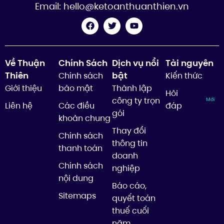
Email:
hello@ketoanthuanthien.vn
Về Thuận
Chính Sách
Dịch vụ nổi
Tài nguyên
Thiên
bật
Chính sách
Kiến thức
Giới thiệu
bảo mật
Thành lập
Hỏi
công ty trọn
Mới
Liên hệ
Các điều
đáp
gói
khoản chung
Thay đổi
Chính sách
thông tin
thanh toán
doanh
Chính sách
nghiệp
nội dung
Báo cáo,
Sitemaps
quyết toán
thuế cuối
năm