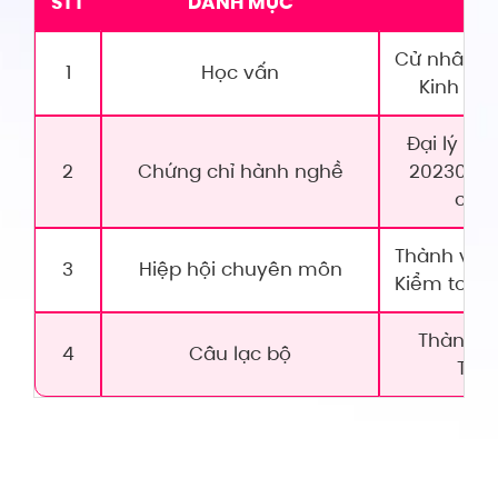
STT
DANH MỤC
C
Cử nhân Ki
1
Học vấn
Kinh tế
Đại lý Th
2
Chứng chỉ hành nghề
20230073
cục 
Thành viên
3
Hiệp hội chuyên môn
Kiểm toán 
Thành vi
4
Câu lạc bộ
Thu