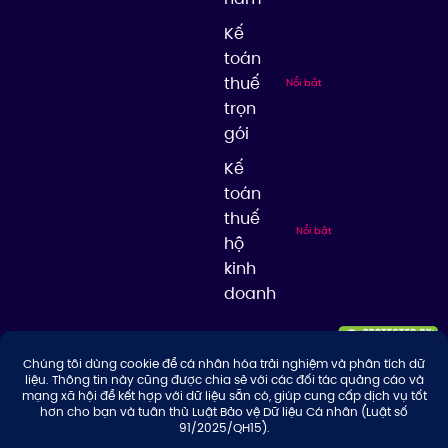
Kế
toán
thuế
Nổi bật
trọn
gói
Kế
toán
thuế
Nổi bật
hộ
kinh
doanh
© 2026 Công ty TNHH Tư Vấn & Giải Pháp Thuế Thuận Thiên, giữ bản
quyền nội dung trên website này.