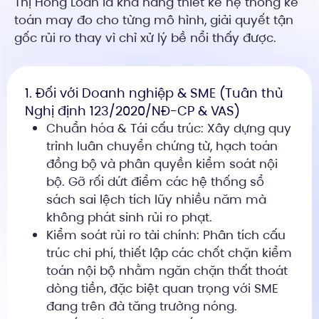
Thị Hồng Loan là khả năng thiết kế hệ thống kế
toán may đo cho từng mô hình, giải quyết tận
gốc rủi ro thay vì chỉ xử lý bề nổi thấy được.
1. Đối với Doanh nghiệp & SME (Tuân thủ
Nghị định 123/2020/NĐ-CP & VAS)
Chuẩn hóa & Tái cấu trúc: Xây dựng quy
trình luân chuyển chứng từ, hạch toán
đồng bộ và phân quyền kiểm soát nội
bộ. Gỡ rối dứt điểm các hệ thống sổ
sách sai lệch tích lũy nhiều năm mà
không phát sinh rủi ro phạt.
Kiểm soát rủi ro tài chính: Phân tích cấu
trúc chi phí, thiết lập các chốt chặn kiểm
toán nội bộ nhằm ngăn chặn thất thoát
dòng tiền, đặc biệt quan trọng với SME
đang trên đà tăng trưởng nóng.