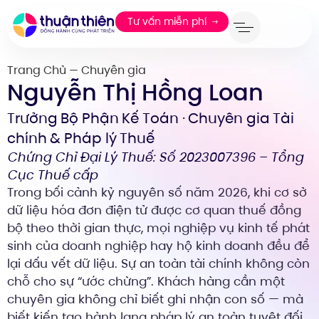
Tư vấn miễn phí
Trang Chủ
Chuyên gia
—
Nguyễn Thị Hồng Loan
Trưởng Bộ Phận Kế Toán · Chuyên gia Tài
chính & Pháp lý Thuế
Chứng Chỉ Đại Lý Thuế: Số 2023007396 – Tổng
Cục Thuế cấp
Trong bối cảnh kỷ nguyên số năm 2026, khi cơ sở
dữ liệu hóa đơn điện tử được cơ quan thuế đồng
bộ theo thời gian thực, mọi nghiệp vụ kinh tế phát
sinh của doanh nghiệp hay hộ kinh doanh đều để
lại dấu vết dữ liệu. Sự an toàn tài chính không còn
chỗ cho sự “ước chừng”. Khách hàng cần một
chuyên gia không chỉ biết ghi nhận con số — mà
biết kiến tạo hành lang pháp lý an toàn tuyệt đối.